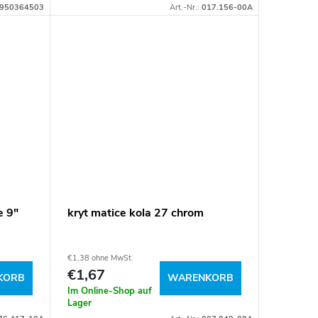
950364503
Art.-Nr.:
017.156-00A
e 9"
kryt matice kola 27 chrom
€1,38 ohne MwSt.
€1,67
KORB
WARENKORB
Im Online-Shop auf
Lager