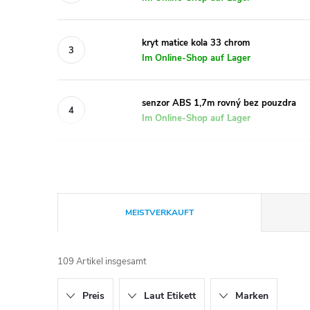
kryt matice kola 33 chrom
Im Online-Shop auf Lager
senzor ABS 1,7m rovný bez pouzdra
Im Online-Shop auf Lager
P
MEISTVERKAUFT
r
109
Artikel insgesamt
o
Preis
Laut Etikett
Marken