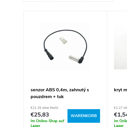
d
u
L
k
i
t
s
s
t
o
e
r
d
senzor ABS 0,4m, zahnutý s
kryt m
t
pouzdrem + tuk
e
€21,35 ohne MwSt.
€1,27 o
i
r
€25,83
€1,5
WARENKORB
Im Online-Shop auf
Im Onl
Lager
Lager