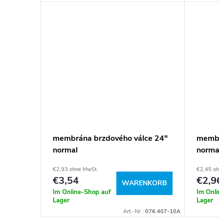
membrána brzdového válce 24"
membr
normal
norma
€2,93 ohne MwSt.
€2,45 o
€3,54
€2,9
WARENKORB
Im Online-Shop auf
Im Onl
Lager
Lager
Art.-Nr.:
076.407-10A