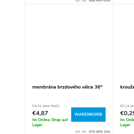
Art.-Nr.:
086.400-00A
membrána brzdového válce 36"
krouž
€4,02 ohne MwSt.
€0,24 o
€4,87
€0,2
WARENKORB
Im Online-Shop auf
Im Onl
Lager
Lager
Art.-Nr.:
076.409-10A