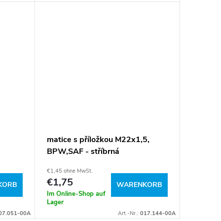
matice s příložkou M22x1,5,
BPW,SAF - stříbrná
€1,45 ohne MwSt.
€1,75
KORB
WARENKORB
Im Online-Shop auf
Lager
07.051-00A
Art.-Nr.:
017.144-00A