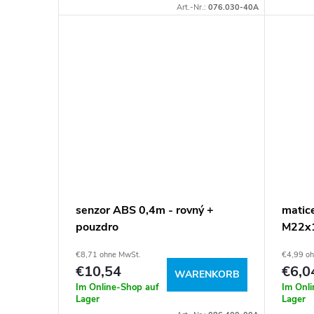
Art.-Nr.:
076.030-40A
senzor ABS 0,4m - rovný +
matice
pouzdro
M22x1
€8,71 ohne MwSt.
€4,99 o
€10,54
€6,0
WARENKORB
Im Online-Shop auf
Im Onl
Lager
Lager