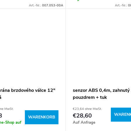
Art.-Nr.:
007.053-00A
Art.-Nr.:
0
ána brzdového válce 12"
senzor ABS 0,4m, zahnutý 
á
pouzdrem + tuk
hne MwSt.
€23,64 ohne MwSt.
8
€28,60
WAREN
WARENKORB
ine-Shop auf
Auf Anfrage