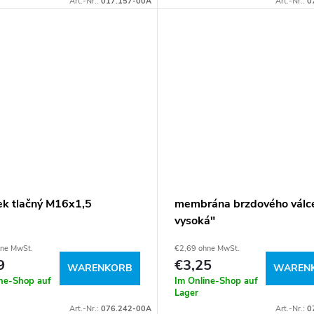
Art.-Nr.:
017.157-00A
Art.-Nr.:
0
ek tlačný M16x1,5
membrána brzdového válc
vysoká"
hne MwSt.
€2,69 ohne MwSt.
9
€3,25
WARENKORB
WAREN
ine-Shop auf
Im Online-Shop auf
Lager
Art.-Nr.:
076.242-00A
Art.-Nr.:
0