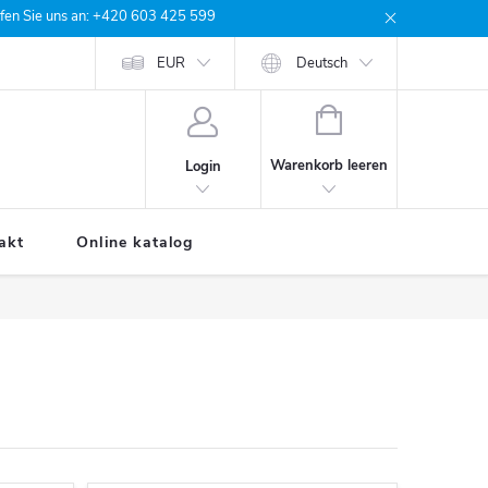
rufen Sie uns an: +420 603 425 599
e Bestellung
EUR
Deutsch
WARENKORB
Warenkorb leeren
Login
akt
Online katalog