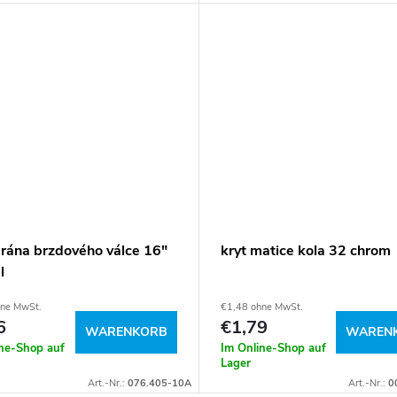
ána brzdového válce 16"
kryt matice kola 32 chrom
l
hne MwSt.
€1,48 ohne MwSt.
6
€1,79
WARENKORB
WAREN
ine-Shop auf
Im Online-Shop auf
Lager
Art.-Nr.:
076.405-10A
Art.-Nr.:
0