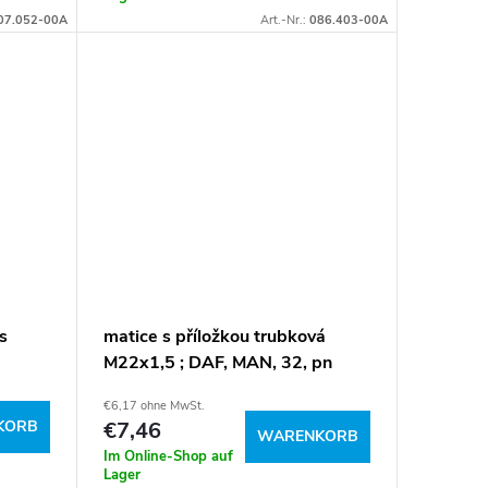
07.052-00A
Art.-Nr.:
086.403-00A
s
matice s příložkou trubková
M22x1,5 ; DAF, MAN, 32, pn
€6,17 ohne MwSt.
KORB
€7,46
WARENKORB
Im Online-Shop auf
Lager