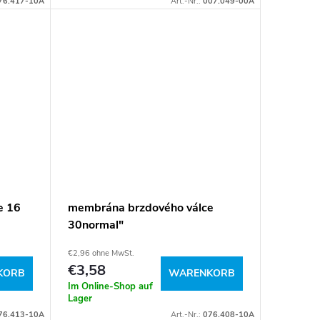
76.417-10A
Art.-Nr.:
007.049-00A
e 16
membrána brzdového válce
30normal"
€2,96 ohne MwSt.
€3,58
KORB
WARENKORB
Im Online-Shop auf
Lager
76.413-10A
Art.-Nr.:
076.408-10A