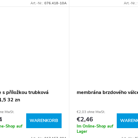
Art.-Nr.:
076.418-10A
Art.-Nr.:
 s příložkou trubková
membrána brzdového válc
,5 32 zn
hne MwSt.
€2,03 ohne MwSt.
4
€2,46
WARENKORB
WAREN
ine-Shop auf
Im Online-Shop auf
Lager