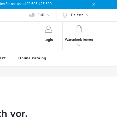
rufen Sie uns an: +420 603 425 599
e Bestellung
EUR
Deutsch
WARENKORB
Warenkorb leeren
Login
akt
Online katalog
h vor.