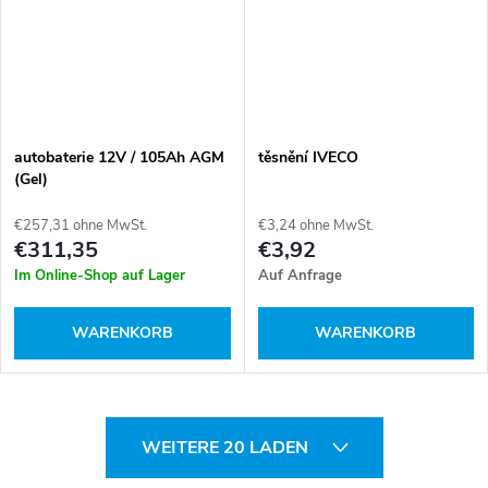
autobaterie 12V / 105Ah AGM
těsnění IVECO
(Gel)
€257,31 ohne MwSt.
€3,24 ohne MwSt.
€311,35
€3,92
Im Online-Shop auf Lager
Auf Anfrage
WARENKORB
WARENKORB
S
WEITERE 20 LADEN
t