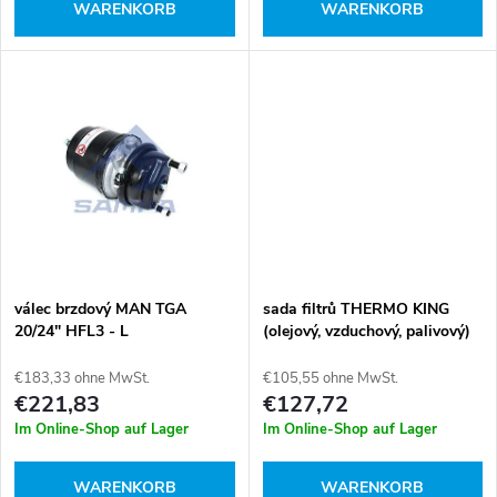
r
WARENKORB
WARENKORB
P
t
r
i
o
e
d
r
u
u
k
válec brzdový MAN TGA
sada filtrů THERMO KING
n
20/24" HFL3 - L
(olejový, vzduchový, palivový)
t
€183,33 ohne MwSt.
€105,55 ohne MwSt.
g
€221,83
€127,72
e
Im Online-Shop auf Lager
Im Online-Shop auf Lager
WARENKORB
WARENKORB