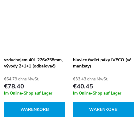
vzduchojem 40L 276x758mm,
hlavice řadící páky IVECO (vč.
vývody 2+1+1 (odkalovač)
manžety)
€64,79 ohne MwSt.
€33,43 ohne MwSt.
€78,40
€40,45
Im Online-Shop auf Lager
Im Online-Shop auf Lager
WARENKORB
WARENKORB