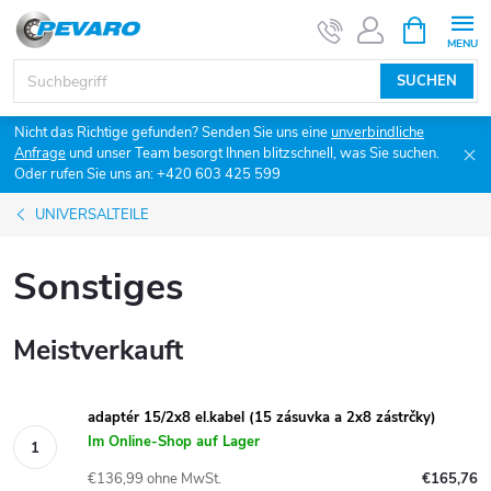
Zum
WARENK
Inhalt
springen
SUCHEN
Nicht das Richtige gefunden? Senden Sie uns eine
unverbindliche
Anfrage
und unser Team besorgt Ihnen blitzschnell, was Sie suchen.
Oder rufen Sie uns an: +420 603 425 599
UNIVERSALTEILE
Sonstiges
Meistverkauft
adaptér 15/2x8 el.kabel (15 zásuvka a 2x8 zástrčky)
Im Online-Shop auf Lager
€136,99 ohne MwSt.
€165,76