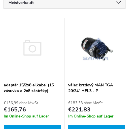
P
Meistverkauft
r
Günstigste
L
Teuerste
o
i
Alphabetisch
d
s
u
t
k
e
adaptér 15/2x8 el.kabel (15
t
válec brzdový MAN TGA
zásuvka a 2x8 zástrčky)
20/24" HFL3 - P
d
s
€136,99 ohne MwSt.
€183,33 ohne MwSt.
e
€165,76
€221,83
o
Im Online-Shop auf Lager
Im Online-Shop auf Lager
r