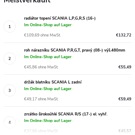
radiátor topení SCANIA L,P,G,R,S (16-)
Im Online-Shop auf Lager
€109,69 ohne MwSt.
€132,72
roh nárazníku SCANIA P,R,G,T, pravý (08-) výš.480mm
Im Online-Shop auf Lager
€45,86 ohne MwSt.
€55,49
držák blatníku SCANIA L zadní
Im Online-Shop auf Lager
€49,17 ohne MwSt.
€59,49
zrcátko širokoúhlé SCANIA R/S (17-) el. vyhř.
Im Online-Shop auf Lager
€37,66 ohne MwSt.
€45,57