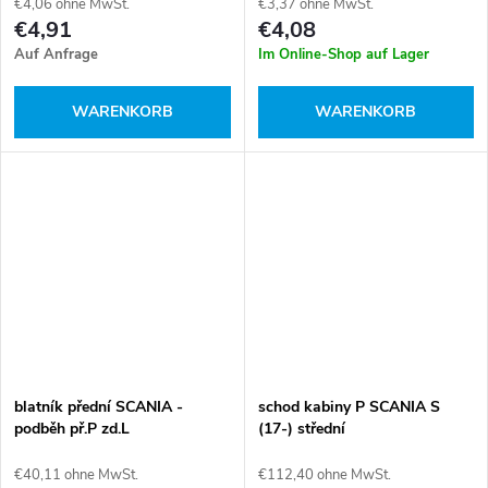
€4,06 ohne MwSt.
€3,37 ohne MwSt.
€4,91
€4,08
Auf Anfrage
Im Online-Shop auf Lager
WARENKORB
WARENKORB
blatník přední SCANIA -
schod kabiny P SCANIA S
podběh př.P zd.L
(17-) střední
€40,11 ohne MwSt.
€112,40 ohne MwSt.