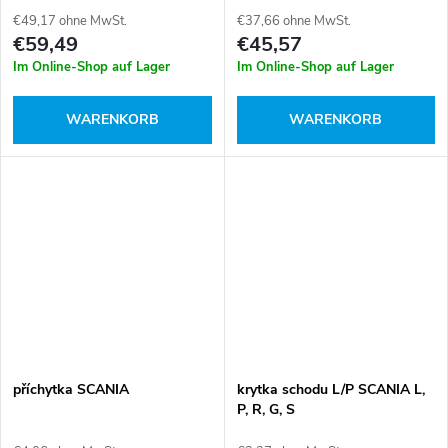
t
€49,17 ohne MwSt.
€37,66 ohne MwSt.
g
€59,49
€45,57
e
Im Online-Shop auf Lager
Im Online-Shop auf Lager
WARENKORB
WARENKORB
příchytka SCANIA
krytka schodu L/P SCANIA L,
P, R, G, S