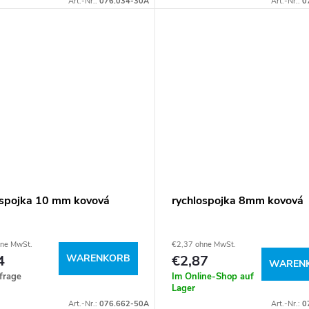
Art.-Nr.:
076.034-30A
Art.-Nr.:
0
ospojka 10 mm kovová
rychlospojka 8mm kovová
hne MwSt.
€2,37 ohne MwSt.
4
WARENKORB
€2,87
WAREN
frage
Im Online-Shop auf
Lager
Art.-Nr.:
076.662-50A
Art.-Nr.:
0