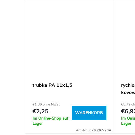
trubka PA 11x1,5
rychl
kovov
€1,86 ohne MwSt.
€5,72 o
€2,25
€6,9
WARENKORB
Im Online-Shop auf
Im Onl
Lager
Lager
Art.-Nr.:
076.267-20A