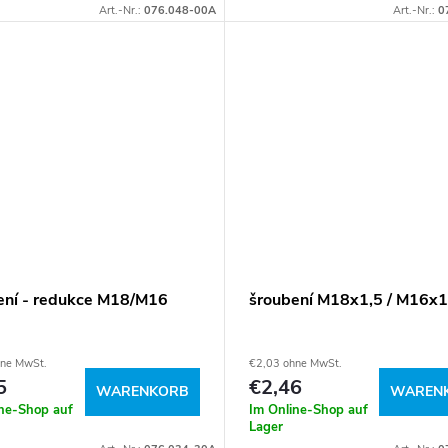
Art.-Nr.:
076.048-00A
Art.-Nr.:
0
ení - redukce M18/M16
šroubení M18x1,5 / M16x
hne MwSt.
€2,03 ohne MwSt.
5
€2,46
WARENKORB
WAREN
ine-Shop auf
Im Online-Shop auf
Lager