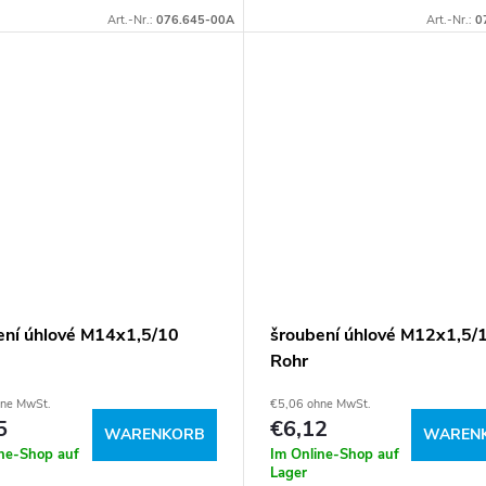
Art.-Nr.:
076.645-00A
Art.-Nr.:
0
ení úhlové M14x1,5/10
šroubení úhlové M12x1,5/
Rohr
hne MwSt.
€5,06 ohne MwSt.
5
€6,12
WARENKORB
WAREN
ine-Shop auf
Im Online-Shop auf
Lager