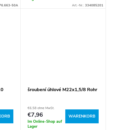
76.663-50A
Art.-Nr.:
334085201
10
šroubení úhlové M22x1,5/8 Rohr
€6,58 ohne MwSt.
€7,96
KORB
WARENKORB
Im Online-Shop auf
Lager