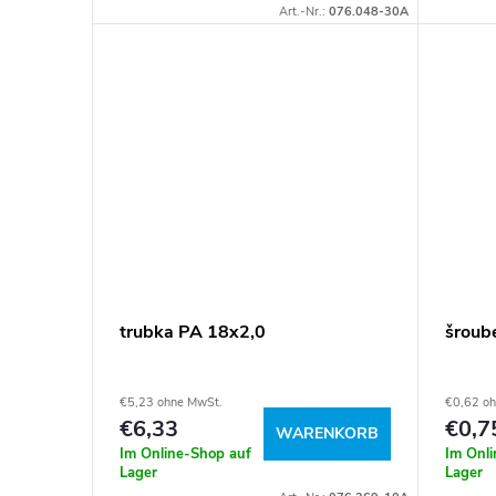
Art.-Nr.:
076.048-30A
trubka PA 18x2,0
šroub
€5,23 ohne MwSt.
€0,62 o
€6,33
€0,7
WARENKORB
Im Online-Shop auf
Im Onl
Lager
Lager