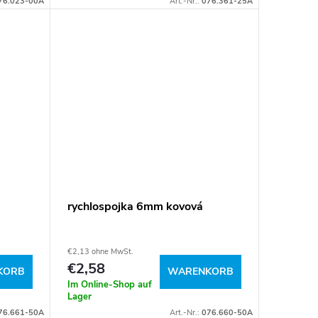
76.023-00A
Art.-Nr.:
076.361-25A
rychlospojka 6mm kovová
€2,13 ohne MwSt.
€2,58
KORB
WARENKORB
Im Online-Shop auf
Lager
76.661-50A
Art.-Nr.:
076.660-50A