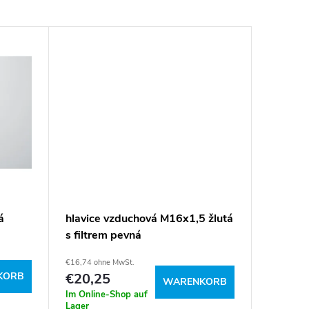
á
hlavice vzduchová M16x1,5 žlutá
s filtrem pevná
€16,74 ohne MwSt.
KORB
€20,25
WARENKORB
Im Online-Shop auf
Lager