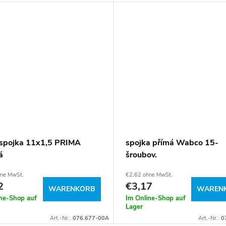
ospojka 11x1,5 PRIMA
spojka přímá Wabco 15-
á
šroubov.
hne MwSt.
€2,62 ohne MwSt.
2
€3,17
WARENKORB
WAREN
ine-Shop auf
Im Online-Shop auf
Lager
Art.-Nr.:
076.677-00A
Art.-Nr.:
0