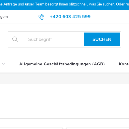
he Anfrage
und unser Team besorgt Ihnen blitzschnell, was Sie suchen. Oder 
+420 603 425 599
lgemeine Geschäftsbedingungen (AGB)
Datenschutzerklärung
Mein
SUCHEN
Allgemeine Geschäftsbedingungen (AGB)
Kont