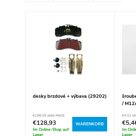
d
u
L
k
i
t
s
s
t
o
e
r
d
desky brzdové + výbava (29202)
šroub
t
/ M12
e
€106,55 ohne MwSt.
€4,51 o
i
r
€128,93
€5,4
WARENKORB
Im Online-Shop auf
Im Onl
Lager
Lager