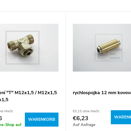
ení "T" M12x1,5 / M12x1,5
rychlospojka 12 mm kovov
x1,5
hne MwSt.
€5,15 ohne MwSt.
6
€6,23
WAREN
WARENKORB
ine-Shop auf
Auf Anfrage