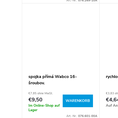
Art.-Nr.:
076.269-10A
spojka přímá Wabco 16-
rychl
šroubov.
€7,85 ohne MwSt.
€3,83 o
€9,50
€4,6
WARENKORB
Im Online-Shop auf
Auf An
Lager
Art.-Nr.:
076.601-00A