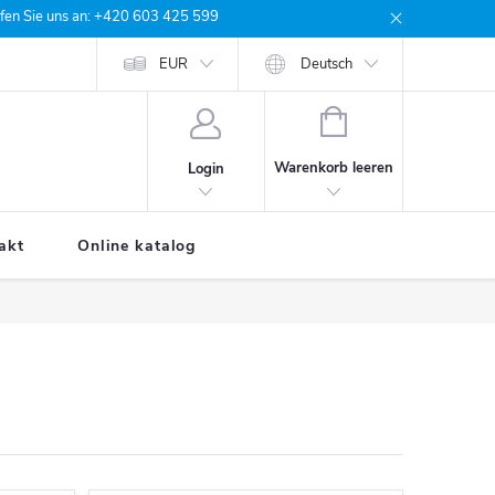
rufen Sie uns an: +420 603 425 599
e Bestellung
EUR
Deutsch
WARENKORB
Warenkorb leeren
Login
akt
Online katalog