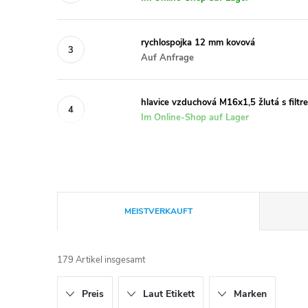
rychlospojka 12 mm kovová
Auf Anfrage
hlavice vzduchová M16x1,5 žlutá s filt
Im Online-Shop auf Lager
P
MEISTVERKAUFT
r
179
Artikel insgesamt
o
Preis
Laut Etikett
Marken