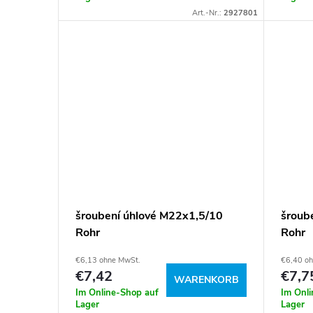
e
P
Art.-Nr.:
2927801
r
r
u
o
n
d
g
u
k
t
šroubení úhlové M22x1,5/10
šroub
Rohr
Rohr
e
€6,13 ohne MwSt.
€6,40 o
€7,42
€7,7
WARENKORB
Im Online-Shop auf
Im Onl
Lager
Lager