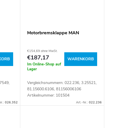
Motorbremsklappe MAN
€154,69 ohne MwSt.
€187,17
KORB
WARENKORB
Im Online-Shop auf
Lager
7549,
Vergleichsnummern: 022.236, 3.25521,
81.15600.6106, 81156006106
Artikelnummer: 101504
104186
Nr.:
026.352
Art.-Nr.:
022.236