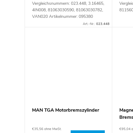
Vergleichsnummern: 023.448, 3.16465,
Vergle
4IN008, 81063030590, 81063030782,
811560
VAN020 Artikelnummer: 095380
Art.-Nr.:
023.448
MAN TGA Motorbremszylinder
Magne
Brem
€35,56 ohne MwSt.
€95,04 