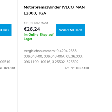
Motorbremszylinder IVECO, MAN
L2000, TGA
€21,69 ohne MwSt.
€26,24
KORB
WARENKORB
Im Online-Shop auf
Lager
Vergleichsnummern: 0 4204 2638,
036.048-00, 036.048-00A, 05.36.003,
109519
096.1100, 10916, 3.25502, 325502,
4102 2031, 41022031, 4204 2638,
Nr.:
024.181
Art.-Nr.:
096.1100
42042638, 4205 0524, 4205 2729,
42050524,...