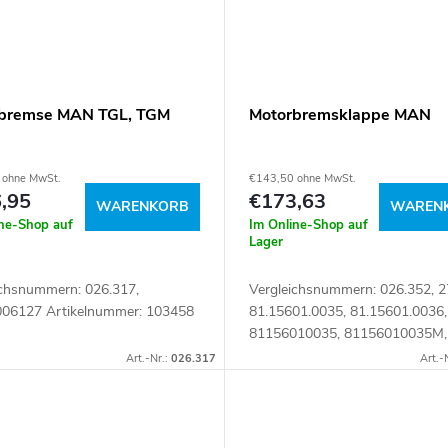
bremse MAN TGL, TGM
Motorbremsklappe MAN
 ohne MwSt.
€143,50 ohne MwSt.
,95
€173,63
WARENKORB
WAREN
ine-Shop auf
Im Online-Shop auf
Lager
ichsnummern: 026.317,
Vergleichsnummern: 026.352, 2
06127 Artikelnummer: 103458
81.15601.0035, 81.15601.0036,
81156010035, 81156010035M,
81156010036 Artikelnummer: 
Art.-Nr.:
026.317
Art.-