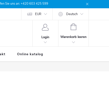
rufen Sie uns an: +420 603 425 599
e Bestellung
EUR
Deutsch
WARENKORB
Warenkorb leeren
Login
akt
Online katalog