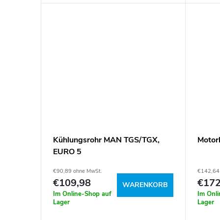
51152016302, 51152016326,
81156400019 Artikelnummer: 098673
Kühlungsrohr MAN TGS/TGX,
Motor
EURO 5
€90,89 ohne MwSt.
€142,64
€109,98
€172
WARENKORB
Im Online-Shop auf
Im Onl
Lager
Lager