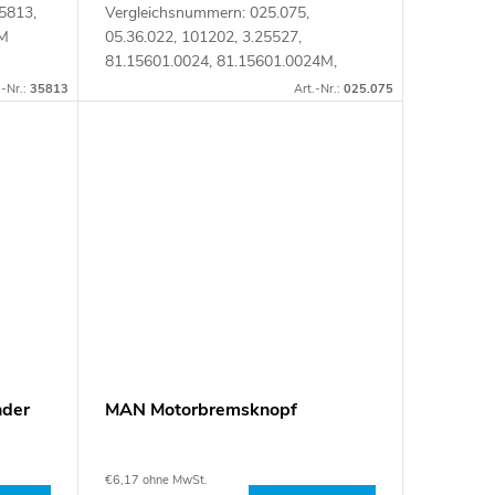
5813,
Vergleichsnummern: 025.075,
8M
05.36.022, 101202, 3.25527,
81.15601.0024, 81.15601.0024M,
81156010024 Artikelnummer: 090337
.-Nr.:
35813
Art.-Nr.:
025.075
nder
MAN Motorbremsknopf
€6,17 ohne MwSt.