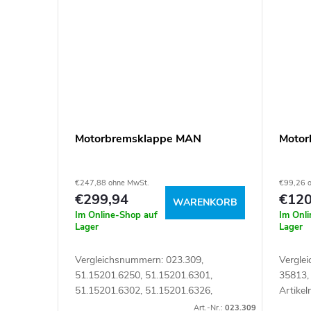
Motorbremsklappe MAN
Motor
€247,88 ohne MwSt.
€99,26 
€299,94
€120
WARENKORB
Im Online-Shop auf
Im Onl
Lager
Lager
Vergleichsnummern: 023.309,
Vergle
51.15201.6250, 51.15201.6301,
35813,
51.15201.6302, 51.15201.6326,
Artike
51152016250, 51152016301,
Art.-Nr.:
023.309