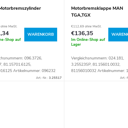
otorbremszylinder
Motorbremsklappe MAN
TGA,TGX
 ohne MwSt.
€112,69 ohne MwSt.
,34
€136,35
WARENKORB
WAREN
ine-Shop auf
Im Online-Shop auf
Lager
ichsnummern: 096.3726,
Vergleichsnummern: 024.181,
7, 81.15701.6125,
3.25523SP, 81.15601.0032,
16125 Artikelnummer: 096232
81156010032 Artikelnummer: 
Art.-Nr.:
3.25517
Art.-