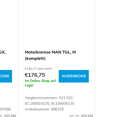
GX,
Motorbremse MAN TGL, M
(komplett)
€146,07 ohne MwSt.
€176,75
KORB
WARENKORB
Im Online-Shop auf
Lager
Vergleichsnummern: 023.310,
81.15600.6135, 81156006135
097896
Artikelnummer: 096379
Nr.:
023.360
Art.-Nr.:
023.310