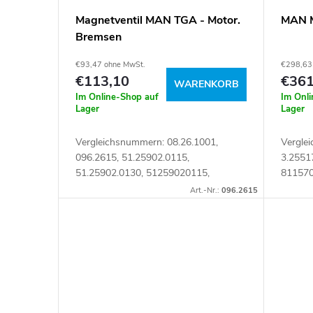
r
d
Magnetventil MAN TGA - Motor.
MAN M
t
Bremsen
e
€93,47 ohne MwSt.
€298,63
i
r
€113,10
€361
WARENKORB
Im Online-Shop auf
Im Onl
e
P
Lager
Lager
r
Vergleichsnummern: 08.26.1001,
Vergle
r
096.2615, 51.25902.0115,
3.2551
51.25902.0130, 51259020115,
811570
u
o
51259020130 Artikelnummer: 107447
Art.-Nr.:
096.2615
n
d
g
u
k