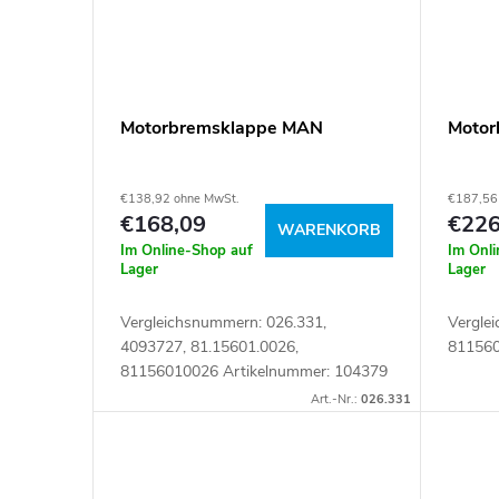
t
e
Motorbremsklappe MAN
Motor
€138,92 ohne MwSt.
€187,56
€168,09
€226
WARENKORB
Im Online-Shop auf
Im Onl
Lager
Lager
Vergleichsnummern: 026.331,
Vergle
4093727, 81.15601.0026,
811560
81156010026 Artikelnummer: 104379
Art.-Nr.:
026.331