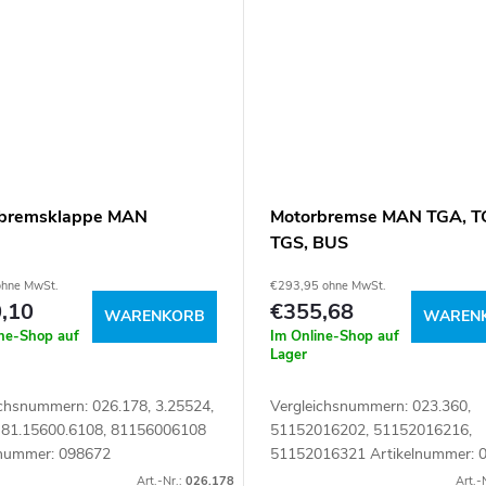
bremsklappe MAN
Motorbremse MAN TGA, T
TGS, BUS
ohne MwSt.
€293,95 ohne MwSt.
,10
€355,68
WARENKORB
WAREN
ine-Shop auf
Im Online-Shop auf
Lager
ichsnummern: 026.178, 3.25524,
Vergleichsnummern: 023.360,
 81.15600.6108, 81156006108
51152016202, 51152016216,
lnummer: 098672
51152016321 Artikelnummer: 
Art.-Nr.:
026.178
Art.-