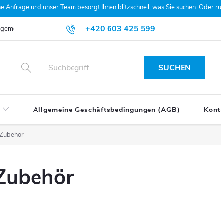
he Anfrage
und unser Team besorgt Ihnen blitzschnell, was Sie suchen. Oder 
+420 603 425 599
lgemeine Geschäftsbedingungen (AGB)
Datenschutzerklärung
Mein
SUCHEN
Allgemeine Geschäftsbedingungen (AGB)
Kont
 Zubehör
Zubehör