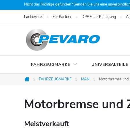
Zum
Nicht das Richtige gefunden? Senden Sie uns eine
unverbindlic
Inhalt
Lackiererei
Für Partner
DPF Filter Reinigung
Al
springen
FAHRZEUGMARKE
UNIVERSALTEILE
FAHRZEUGMARKE
MAN
Motorbremse und
Startseite
Motorbremse und 
Meistverkauft