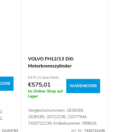
VOLVO FH12/13 DXi
Motorbremszylinder
€475,21 ohne MwSt.
KORB
€575,01
WARENKORB
Im Online-Shop auf
Lager
Vergleichsnummern: 1638184,
2,
1638185, 20722238, 21077944,
2,
7420722238 Artikelnummer: 089618
.:
22104783
Art.-Nr.:
7420722238