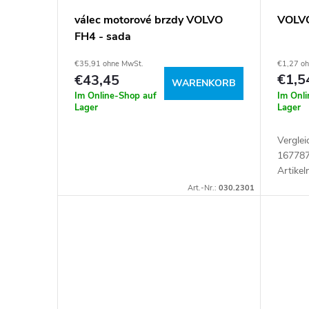
r
d
VOLVO
válec motorové brzdy VOLVO
t
FH4 - sada
e
€1,27 o
€35,91 ohne MwSt.
i
r
€1,5
€43,45
WARENKORB
Im Onl
Im Online-Shop auf
e
Lager
P
Lager
r
Vergle
r
167787
Artike
u
o
Art.-Nr.:
030.2301
n
d
g
u
k