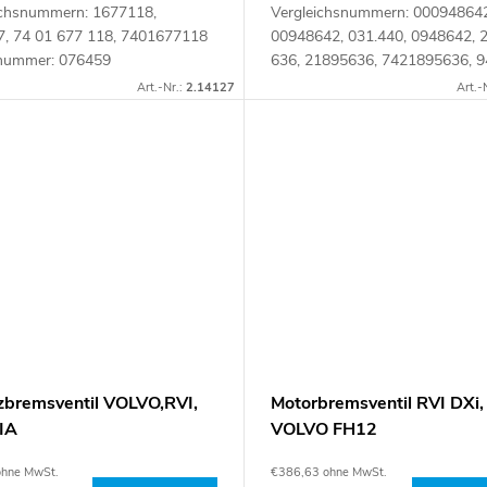
ichsnummern: 1677118,
Vergleichsnummern: 000948642
7, 74 01 677 118, 7401677118
00948642, 031.440, 0948642, 
lnummer: 076459
636, 21895636, 7421895636, 9
948642 Artikelnummer: 07630
Art.-Nr.:
2.14127
Art.-
zbremsventil VOLVO,RVI,
Motorbremsventil RVI DXi,
IA
VOLVO FH12
ohne MwSt.
€386,63 ohne MwSt.