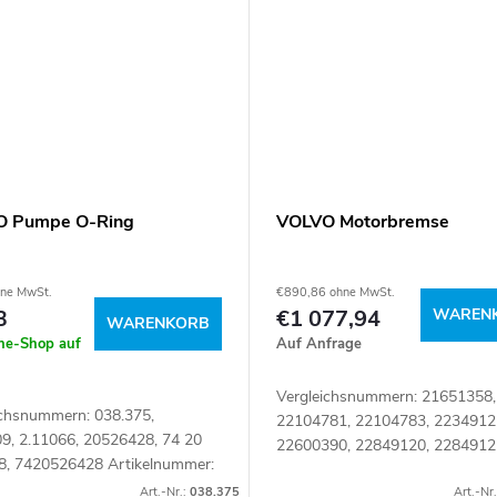
O Pumpe O-Ring
VOLVO Motorbremse
hne MwSt.
€890,86 ohne MwSt.
3
€1 077,94
WAREN
WARENKORB
ine-Shop auf
Auf Anfrage
Vergleichsnummern: 21651358,
ichsnummern: 038.375,
22104781, 22104783, 2234912
9, 2.11066, 20526428, 74 20
22600390, 22849120, 2284912
8, 7420526428 Artikelnummer:
7421651358, 7422104783,
0
Art.-Nr.:
038.375
7422349122, 7422600390,
Art.-Nr