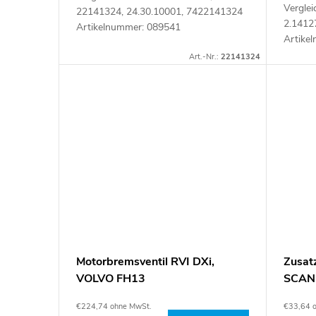
Vergle
22141324, 24.30.10001, 7422141324
2.1412
Artikelnummer: 089541
Artike
Art.-Nr.:
22141324
Motorbremsventil RVI DXi,
Zusat
VOLVO FH13
SCAN
€224,74 ohne MwSt.
€33,64 