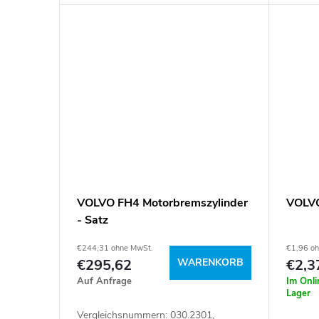
VOLVO FH4 Motorbremszylinder
VOLVO
- Satz
€244,31 ohne MwSt.
€1,96 o
€295,62
WARENKORB
€2,3
Auf Anfrage
Im Onl
Lager
Vergleichsnummern: 030.2301,