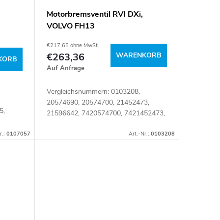
Motorbremsventil RVI DXi,
VOLVO FH13
€217,65 ohne MwSt.
€263,36
WARENKORB
KORB
Auf Anfrage
Vergleichsnummern: 0103208,
20574690, 20574700, 21452473,
5,
21596642, 7420574700, 7421452473,
7421596642 Artikelnummer: 105951
05960
r.:
0107057
Art.-Nr.:
0103208