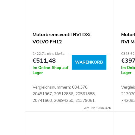
t
e
Motorbremsventil RVI DXi,
Motor
VOLVO FH12
RVI M
RVI M
€422,71 ohne MwSt.
€328,62
€511,48
€397
WARENKORB
Im Online-Shop auf
Im Onl
Lager
Lager
Vergleichsnummern: 034.376,
Vergle
20451967, 20512836, 20561888,
217070
20741660, 20994250, 21379051,
742083
21707055, 21991154, 23616961,
742199
Art.-Nr.:
034.376
303.11.0057, 7420741660,
Artike
7420994250, 7421379051,...