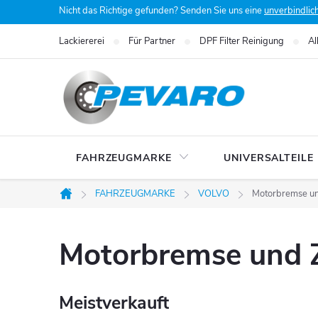
Zum
Nicht das Richtige gefunden? Senden Sie uns eine
unverbindlic
Inhalt
Lackiererei
Für Partner
DPF Filter Reinigung
Al
springen
FAHRZEUGMARKE
UNIVERSALTEILE
FAHRZEUGMARKE
VOLVO
Motorbremse u
Startseite
Motorbremse und 
Meistverkauft