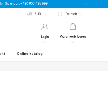
rufen Sie uns an: +420 603 425 599
e Bestellung
EUR
Deutsch
WARENKORB
Warenkorb leeren
Login
akt
Online katalog