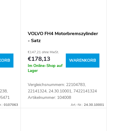
VOLVO FH4 Motorbremszylinder
- Satz
€147,21 ohne MwSt.
€178,13
KORB
WARENKORB
Im Online-Shop auf
Lager
Vergleichsnummern: 22104783,
238,
22141324, 24.30.10001, 7422141324
05471
Artikelnummer: 104008
r.:
0107063
Art.-Nr.:
24.30.10001