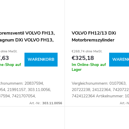
bremsventil VOLVO FH13,
VOLVO FH12/13 DXi
agnum DXi VOLVO FH13,
Motorbremszylinder
agnum DXi
 ohne MwSt.
€268,74 ohne MwSt.
,63
€325,18
WARENKORB
WAREN
ine-Shop auf
Im Online-Shop auf
Lager
ichsnummern: 20837594,
Vergleichsnummern: 0107063,
54, 21991157, 303.11.0056,
20722238, 24122364, 7420722
7594, 7421707054,
7424122364 Artikelnummer: 1
1157, 7423532368
Art.-Nr.:
303.11.0056
Art.-N
lnummer: 105919