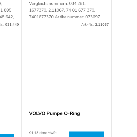
,
Vergleichsnummern: 034.281,
21 895
1677370, 2.11067, 74 01 677 370,
48 642,
7401677370 Artikelnummer: 073697
0
Nr.:
031.440
Art.-Nr.:
2.11067
VOLVO Pumpe O-Ring
€4,48 ohne MwSt.