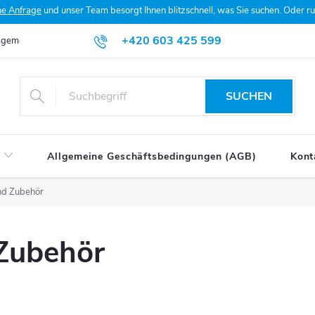
he Anfrage
und unser Team besorgt Ihnen blitzschnell, was Sie suchen. Oder 
+420 603 425 599
lgemeine Geschäftsbedingungen (AGB)
Datenschutzerklärung
Mein
SUCHEN
Allgemeine Geschäftsbedingungen (AGB)
Kont
nd Zubehör
Zubehör