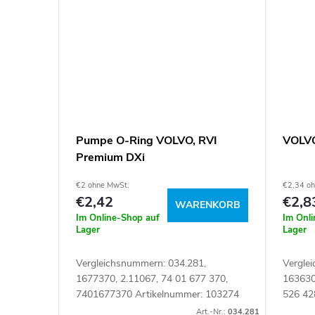
Pumpe O-Ring VOLVO, RVI
VOLV
Premium DXi
€2 ohne MwSt.
€2,34 o
€2,42
€2,8
WARENKORB
Im Online-Shop auf
Im Onl
Lager
Lager
Vergleichsnummern: 034.281,
Vergle
1677370, 2.11067, 74 01 677 370,
163630
7401677370 Artikelnummer: 103274
526 42
09121
Art.-Nr.:
034.281