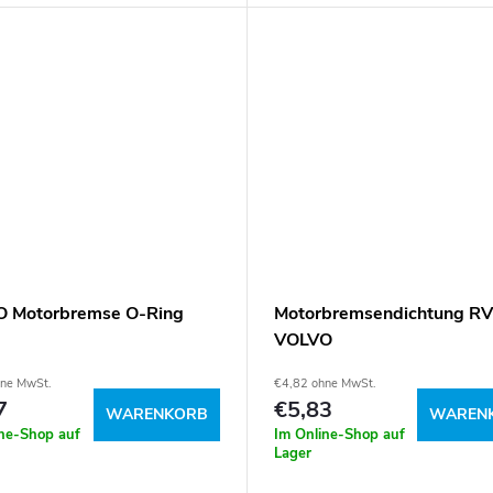
7422849120 Artikelnummer: 0
 Motorbremse O-Ring
Motorbremsendichtung RV
VOLVO
hne MwSt.
€4,82 ohne MwSt.
7
€5,83
WARENKORB
WAREN
ine-Shop auf
Im Online-Shop auf
Lager