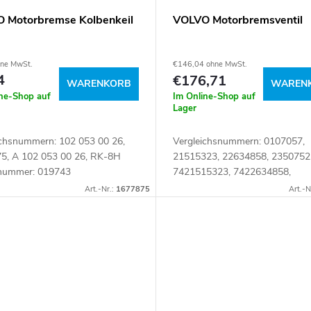
 Motorbremse Kolbenkeil
VOLVO Motorbremsventil
hne MwSt.
€146,04 ohne MwSt.
4
€176,71
WARENKORB
WAREN
ine-Shop auf
Im Online-Shop auf
Lager
ichsnummern: 102 053 00 26,
Vergleichsnummern: 0107057,
5, A 102 053 00 26, RK-8H
21515323, 22634858, 2350752
lnummer: 019743
7421515323, 7422634858,
7423507525 Artikelnummer: 1
Art.-Nr.:
1677875
Art.-N