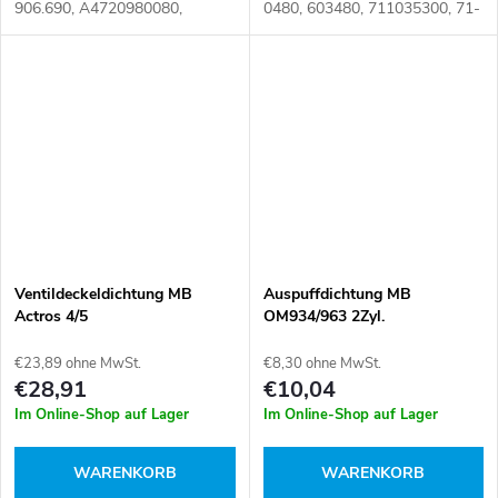
906.690, A4720980080,
0480, 603480, 711035300, 71-
EL906.690 Artikelnummer:
10353-00, A 471 016 04 80,
105754
A471 016 0080, A471 016
0480 Artikelnummer: 098454
Ventildeckeldichtung MB
Auspuffdichtung MB
Actros 4/5
OM934/963 2Zyl.
€23,89 ohne MwSt.
€8,30 ohne MwSt.
€28,91
€10,04
Im Online-Shop auf Lager
Im Online-Shop auf Lager
WARENKORB
WARENKORB