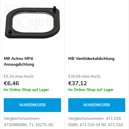
e
A4711420280, EL906790
A4711420180 Artikelnummer:
d
Artikelnummer: 111559
111558
r
u
u
k
n
t
g
MB Actros MP4
MB Ventildeckeldichtung
e
Ansaugdichtung
€5,34 ohne MwSt.
€30,68 ohne MwSt.
€6,46
€37,12
Im Online-Shop auf Lager
Im Online-Shop auf Lager
WARENKORB
WARENKORB
Vergleichsnummern:
Vergleichsnummern: 471 016
4720980080, 71-10275-00,
0080, 471 016 04 80, 471 016