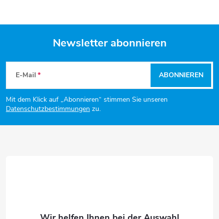
e
u
Newsletter abonnieren
e
F
r
E-Mail
ABONNIEREN
u
e
Mit dem Klick auf „Abonnieren“ stimmen Sie unseren
ß
l
Datenschutzbestimmungen
zu.
e
z
m
e
e
i
n
l
t