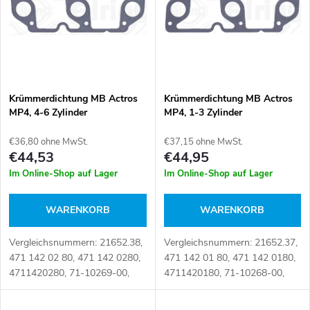
d
s
u
t
k
e
t
Krümmerdichtung MB Actros
Krümmerdichtung MB Actros
MP4, 4-6 Zylinder
MP4, 1-3 Zylinder
d
s
€36,80 ohne MwSt.
€37,15 ohne MwSt.
e
€44,53
€44,95
o
Im Online-Shop auf Lager
Im Online-Shop auf Lager
r
r
WARENKORB
WARENKORB
P
t
Vergleichsnummern: 21652.38,
Vergleichsnummern: 21652.37,
r
471 142 02 80, 471 142 0280,
471 142 01 80, 471 142 0180,
i
4711420280, 71-10269-00,
4711420180, 71-10268-00,
o
906.790, 906790, A 471 142
906.780, 906780, A 471 142
02 80, A471 142 0280,
01 80, A471 142 0180,