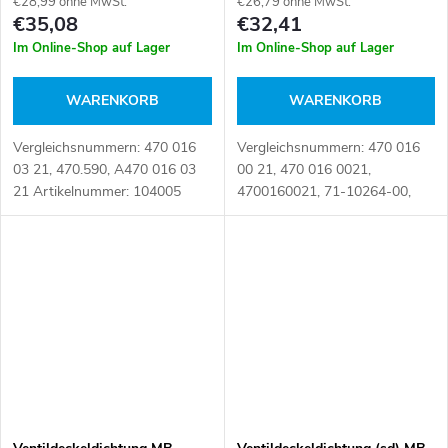
€28,99 ohne MwSt.
€26,79 ohne MwSt.
€35,08
€32,41
Im Online-Shop auf Lager
Im Online-Shop auf Lager
WARENKORB
WARENKORB
Vergleichsnummern: 470 016
Vergleichsnummern: 470 016
03 21, 470.590, A470 016 03
00 21, 470 016 0021,
21 Artikelnummer: 104005
4700160021, 71-10264-00,
904.920, A 470 016 00 21,
A470 016 00 21, A470 016
0021, A4700160021
Artikelnummer: 103945