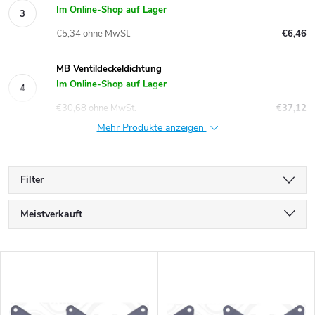
Im Online-Shop auf Lager
€5,34 ohne MwSt.
€6,46
MB Ventildeckeldichtung
Im Online-Shop auf Lager
€30,68 ohne MwSt.
€37,12
Mehr Produkte anzeigen
Filter
P
Meistverkauft
r
Günstigste
L
Teuerste
o
i
Alphabetisch