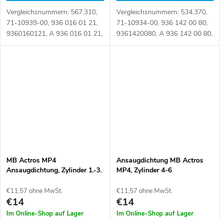
Vergleichsnummern: 567.310,
Vergleichsnummern: 534.370,
71-10939-00, 936 016 01 21,
71-10934-00, 936 142 00 80,
9360160121, A 936 016 01 21,
9361420080, A 936 142 00 80,
A9360160121 Artikelnummer:
A9361420080 Artikelnummer:
110382
106887
MB Actros MP4
Ansaugdichtung MB Actros
Ansaugdichtung, Zylinder 1.-3.
MP4, Zylinder 4-6
€11,57 ohne MwSt.
€11,57 ohne MwSt.
€14
€14
Im Online-Shop auf Lager
Im Online-Shop auf Lager