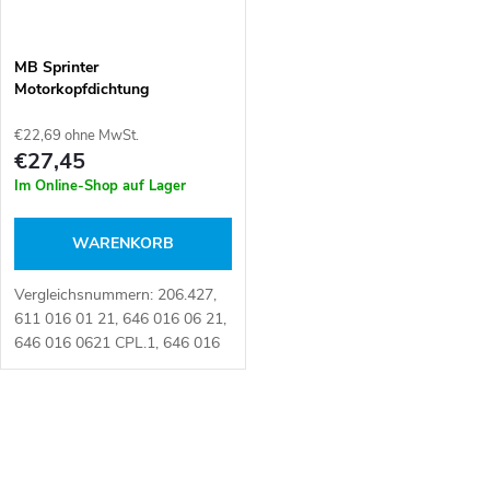
MB Sprinter
Motorkopfdichtung
€22,69 ohne MwSt.
€27,45
Im Online-Shop auf Lager
WARENKORB
Vergleichsnummern: 206.427,
611 016 01 21, 646 016 06 21,
646 016 0621 CPL.1, 646 016
12 21, 646 016 1221 CPL.1,
6460160621, 6460161221,
685.510 Artikelnummer:
S
031838
t