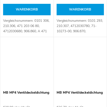
WARENKORB
WARENKORB
Vergleichsnummern: 0101 306,
Vergleichsnummern: 0101 293,
210.306, 471 203 06 80,
210.307, 4712030780, 71-
4712030680, 906.860, A 471
10273-00, 906.870,
203 06 80, A471 203 06 80,
A4712030780 Artikelnummer:
A4712030680 Artikelnummer:
105901
105902
MB MP4 Ventildeckeldichtung
MB MP4 Ventildeckeldichtung