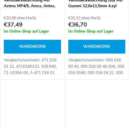
Ventildeckeldichtung MB
Ventildeckeldichtung (sd) MB
Actros MP4/5, Arocs, Antos,
Gummi 12,6x11,5mm 4.zyl
SETRA
€30,98 ohne MwSt.
€30,33 ohne MwSt.
€37,49
€36,70
Im Online-Shop auf Lager
Im Online-Shop auf Lager
WARENKORB
WARENKORB
Vergleichsnummern: 471 016
Vergleichsnummern: 000 016
01 21, 4710160121, 539.940,
00 40, 000 016 00 40 (5X), 000
71-10354-00, A 471 016 01
016 0040, 000 016 04 21, 000
21, A4710160121
016 0421, 0000160421,
Artikelnummer: 087144
074800, 136.960, 15-36149-
01, A 000 016 00 40, A 000
016 04 21, A000...