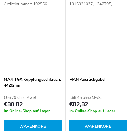
Artikelnummer: 102556
1316321037, 1342795,
42546882, 5001843443,
81324110008, SEM10025
Artikelnummer: 102553
MAN TGX Kupplungsschlauch,
MAN Ausrückgabel
4420mm
€66,79 ohne MwSt.
€68,45 ohne MwSt.
€80,82
€82,82
Im Online-Shop auf Lager
Im Online-Shop auf Lager
WARENKORB
WARENKORB