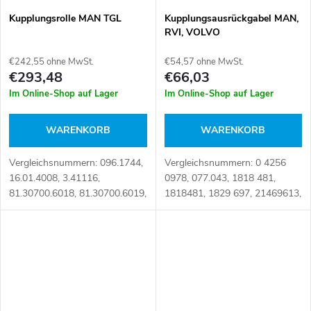
Kupplungsrolle MAN TGL
Kupplungsausrückgabel MAN,
RVI, VOLVO
€242,55 ohne MwSt.
€54,57 ohne MwSt.
€293,48
€66,03
Im Online-Shop auf Lager
Im Online-Shop auf Lager
WARENKORB
WARENKORB
Vergleichsnummern: 096.1744,
Vergleichsnummern: 0 4256
16.01.4008, 3.41116,
0978, 077.043, 1818 481,
81.30700.6018, 81.30700.6019,
1818481, 1829 697, 21469613,
81.30700.6020, 81.30700.6022,
21569613, 3189600045, 4256
81307006018, 81307006019,
0978, 42560978, 6060268030,
81307006020, 81307006022,
74 21 469 613, 7421469613,
974.010.008.0,...
81.30560.0074,...