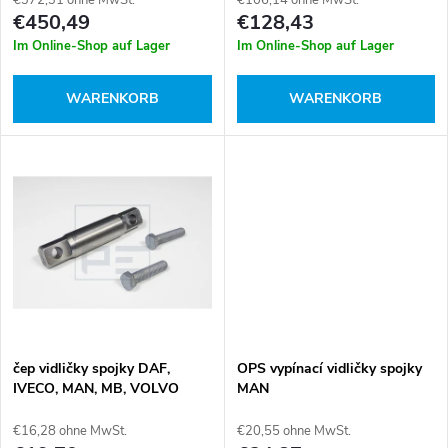
s
e
€450,49
€128,43
o
Im Online-Shop auf Lager
Im Online-Shop auf Lager
r
r
WARENKORB
WARENKORB
P
t
r
i
o
e
d
r
u
u
k
čep vidličky spojky DAF,
OPS vypínací vidličky spojky
n
IVECO, MAN, MB, VOLVO
MAN
t
€16,28 ohne MwSt.
€20,55 ohne MwSt.