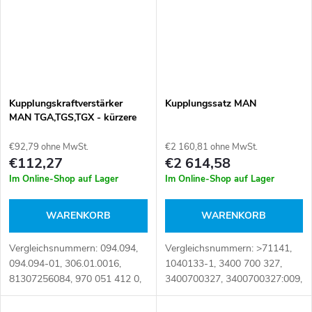
Kupplungskraftverstärker
Kupplungssatz MAN
MAN TGA,TGS,TGX - kürzere
Stange 145mm
€92,79 ohne MwSt.
€2 160,81 ohne MwSt.
€112,27
€2 614,58
Im Online-Shop auf Lager
Im Online-Shop auf Lager
WARENKORB
WARENKORB
Vergleichsnummern: 094.094,
Vergleichsnummern: >71141,
094.094-01, 306.01.0016,
1040133-1, 3400 700 327,
81307256084, 970 051 412 0,
3400700327, 3400700327:009,
9700514120 Artikelnummer:
3400700327:809,
105935
3400700327:N, 643 3208 00,