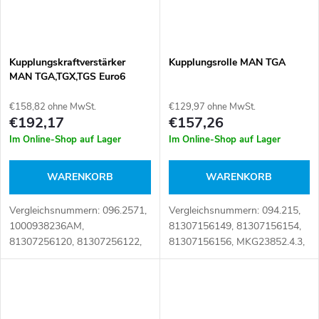
Kupplungskraftverstärker
Kupplungsrolle MAN TGA
MAN TGA,TGX,TGS Euro6
€158,82 ohne MwSt.
€129,97 ohne MwSt.
€192,17
€157,26
Im Online-Shop auf Lager
Im Online-Shop auf Lager
WARENKORB
WARENKORB
Vergleichsnummern: 096.2571,
Vergleichsnummern: 094.215,
1000938236AM,
81307156149, 81307156154,
81307256120, 81307256122,
81307156156, MKG23852.4.3,
KA1000938236AM
MKG2385243 Artikelnummer:
Artikelnummer: 105947
107448