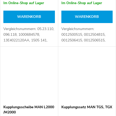
Im Online-Shop auf Lager
Im Online-Shop auf Lager
WARENKORB
WARENKORB
Vergleichsnummern: 05.23.110,
Vergleichsnummern:
096.118, 1000684578,
0012500515, 0012504815,
13E4022120AA, 1505 141,
0012506415, 0012506515,
1505141, 1518255,
0012507915, 0012508615,
16080420180, 2250276,
0012509815, 3151185031,
3.41205, 64.30725.6003,
3151242031, 3151246031,
81.30725.6064,
3151602004, A0012508615
81.30725.6065,...
Artikelnummer:...
Kupplungsscheibe MAN L2000
Kupplungssatz MAN TGS, TGX
/M2000