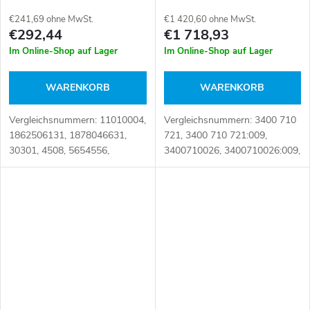
€241,69 ohne MwSt.
€1 420,60 ohne MwSt.
€292,44
€1 718,93
Im Online-Shop auf Lager
Im Online-Shop auf Lager
WARENKORB
WARENKORB
Vergleichsnummern: 11010004,
Vergleichsnummern: 3400 710
1862506131, 1878046631,
721, 3400 710 721:009,
30301, 4508, 5654556,
3400710026, 3400710026:009,
81.30301.0378, 81.30301.0433,
3400710026:809,
81.30301.0516, 81.30301.0557,
3400710721:009, 81 30301
81.30301.9516, 81.30301.9557,
0719, 81 30305 0254,
81303010378,...
81.30301-0719, 81.30301-
9719,...