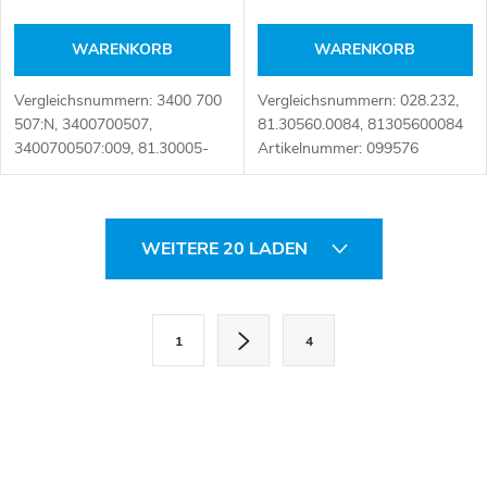
WARENKORB
WARENKORB
Vergleichsnummern: 3400 700
Vergleichsnummern: 028.232,
507:N, 3400700507,
81.30560.0084, 81305600084
3400700507:009, 81.30005-
Artikelnummer: 099576
9035 Artikelnummer: 100291
S
WEITERE 20 LADEN
t
e
P
1
4
a
u
g
e
i
r
n
i