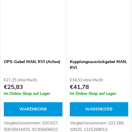
643 3255 00, 81.30005.9019
Artikelnummer: 103426
OPS-Gabel MAN, RVI (Achse)
Kupplungsausrückgabel MAN,
RVI
€21,35 ohne MwSt.
€34,53 ohne MwSt.
€25,83
€41,78
Im Online-Shop auf Lager
Im Online-Shop auf Lager
WARENKORB
WARENKORB
Vergleichsnummern: 020.627,
Vergleichsnummern: 022.166,
5001843443S, 81305606021
10025, 1315268013,