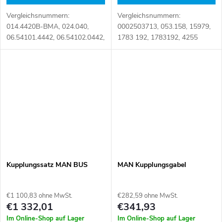
Vergleichsnummern:
Vergleichsnummern:
014.4420B-BMA, 024.040,
0002503713, 053.158, 15979,
06.54101.4442, 06.54102.0442,
1783 192, 1783192, 4255
06.54109.0004, 06.54109.0005,
8126, 42558126,
06.54109.0006, 06.54109.0007,
81.30560.0073, 81.30560-
06.54109.0008, 06.54109.0009,
0073, 81305600073
06541014442,...
Artikelnummer: 100642
Kupplungssatz MAN BUS
MAN Kupplungsgabel
€1 100,83 ohne MwSt.
€282,59 ohne MwSt.
€1 332,01
€341,93
Im Online-Shop auf Lager
Im Online-Shop auf Lager