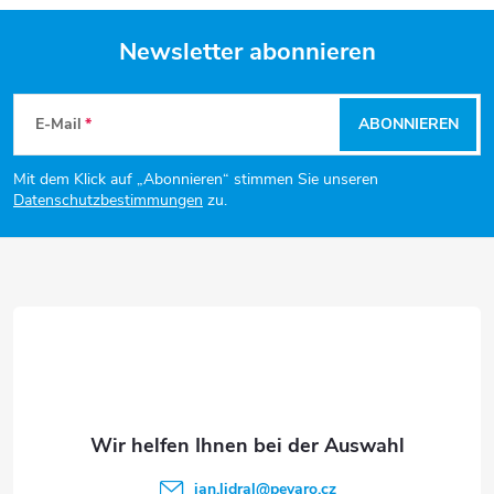
e
e
l
Newsletter abonnieren
r
u
F
e
n
E-Mail
ABONNIEREN
m
u
g
e
Mit dem Klick auf „Abonnieren“ stimmen Sie unseren
ß
Datenschutzbestimmungen
zu.
n
z
t
e
e
d
i
e
l
r
e
jan.lidral
@
pevaro.cz