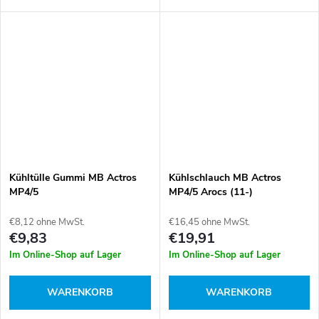
500 07 03, 942 500 0703, 942
1338.16, 1338.24, 133812,
500 10 03, 942 500 1003, 942
1338-12, 133816, 133824,
500 16 03, 942 500 1603,
4.64800, 70808304, 96041919,
9425000703,...
A0042031675, TH09985G1,...
Kühltülle Gummi MB Actros
Kühlschlauch MB Actros
MP4/5
MP4/5 Arocs (11-)
€8,12 ohne MwSt.
€16,45 ohne MwSt.
€9,83
€19,91
Im Online-Shop auf Lager
Im Online-Shop auf Lager
WARENKORB
WARENKORB