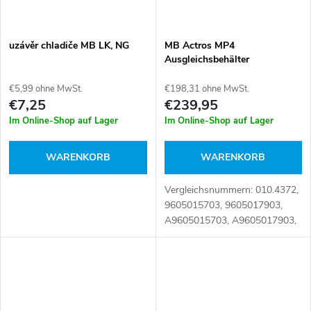
uzávěr chladiče MB LK, NG
MB Actros MP4
Ausgleichsbehälter
€5,99 ohne MwSt.
€198,31 ohne MwSt.
€7,25
€239,95
Im Online-Shop auf Lager
Im Online-Shop auf Lager
WARENKORB
WARENKORB
Vergleichsnummern: 010.4372,
9605015703, 9605017903,
A9605015703, A9605017903,
TD19-50-268 Artikelnummer:
111866