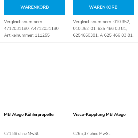
WARENKORB
WARENKORB
Vergleichsnummern:
Vergleichsnummern: 010.352,
4712031180, A4712031180
010.352-01, 625 466 03 81,
Artikelnummer: 111255
6254660381, A 625 466 03 81,
SI-ME33 Artikelnummer:
072049
MB Atego Kühlerpropeller
Visco-Kupplung MB Atego
€71,88 ohne MwSt.
€265,37 ohne MwSt.