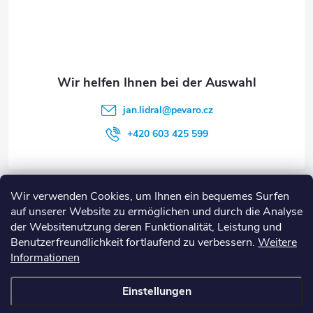
e
e
d
i
e
l
r
e
L
jan.lidral
@
pevaro.cz
+420 603 425 599
i
s
t
Informationen
Wir verwenden Cookies, um Ihnen ein bequemes Surfen
auf unserer Website zu ermöglichen und durch die Analyse
e
der Websitenutzung deren Funktionalität, Leistung und
Suche
Benutzerfreundlichkeit fortlaufend zu verbessern.
Weitere
Informationen
SUCHEN
Einstellungen