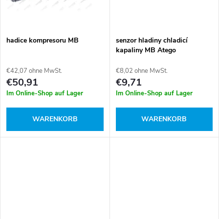
r
u
u
k
hadice kompresoru MB
senzor hladiny chladicí
n
kapaliny MB Atego
t
€42,07 ohne MwSt.
€8,02 ohne MwSt.
g
€50,91
€9,71
e
Im Online-Shop auf Lager
Im Online-Shop auf Lager
WARENKORB
WARENKORB