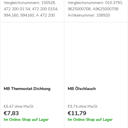
Vergleichsnummern: 150528,
Vergleichsnummern: 010.3793,
472 200 01 54, 472 200 0154,
9625000708, A9625000708
994.160, 994160, A 472 200
Artikelnummer: 108920
01 54, A472 200 0154,
A4722000154 Artikelnummer:
111560
MB Thermostat Dichtung
MB Ölschlauch
€6,47 ohne MwSt.
€9,74 ohne MwSt.
€7,83
€11,79
Im Online-Shop auf Lager
Im Online-Shop auf Lager