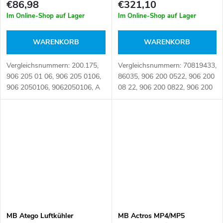
€86,98
€321,10
Im Online-Shop auf Lager
Im Online-Shop auf Lager
WARENKORB
WARENKORB
Vergleichsnummern: 200.175,
Vergleichsnummern: 70819433,
906 205 01 06, 906 205 0106,
86035, 906 200 0522, 906 200
906 2050106, 9062050106, A
08 22, 906 200 0822, 906 200
906 205 01 06, A906 205
1023, 906 200 18 22, 906 200
0106, A9062050106
1822, 906 200 1823,
Artikelnummer: 091060
9062000003, 9062000522,
9062000723,...
MB Atego Luftkühler
MB Actros MP4/MP5