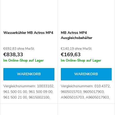
Wasserkühler MB Actros MP4
MB Actros MP4
Ausgleichsbehälter
€692,83 ohne MwSt.
€140,19 ohne MwSt.
€838,33
€169,63
Im Online-Shop auf Lager
Im Online-Shop auf Lager
WARENKORB
WARENKORB
Vergleichsnummern: 10033102,
Vergleichsnummern: 010.4372,
961 500 01 00, 961 500 09 00,
9605015703, 9605017903,
961 500 21 00, 9615002100,
A9605015703, A9605017903,
A961 500 01 00, A961 500 09
TD19-50-268 Artikelnummer:
00, A961 500 21 00,
111867
A9615002100 Artikelnummer: