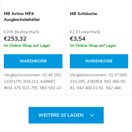
MB Actros MP4
MB Schläuche
Ausgleichsbehälter
€209,36 ohne MwSt.
€2,93 ohne MwSt.
€253,32
€3,54
Im Online-Shop auf Lager
Im Online-Shop auf Lager
WARENKORB
WARENKORB
Vergleichsnummern: 01.40.150,
Vergleichsnummern: 01.37.065,
132017N, 204.212, 4.68687,
010.295, 4.80454, 942 466 00
8MA 376 923-791, 960 501 43
81, 942 466 01 81, 942 466
03, 960 501 4303,
0181, 942 466 04 81, 942 466
9605014303, 9605015903, A
0481, 9424660181,
960 501 43 03, A9605014303,
9424660481, 9540,
S
DBME011TT, H1933015,...
A9424660481
WEITERE 20 LADEN
Artikelnummer:...
t