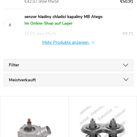
€42,07 ohne MwSt.
€50,91
senzor hladiny chladicí kapaliny MB Atego
Im Online-Shop auf Lager
€8,02 ohne MwSt.
€9,71
Mehr Produkte anzeigen
Filter
P
Meistverkauft
r
Günstigste
L
Teuerste
o
i
Alphabetisch
d
s