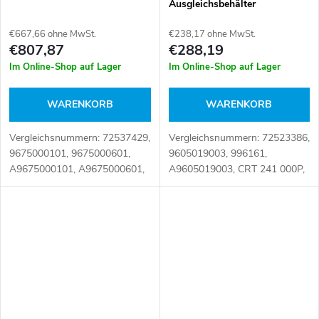
Ausgleichsbehälter
€667,66 ohne MwSt.
€238,17 ohne MwSt.
€807,87
€288,19
Im Online-Shop auf Lager
Im Online-Shop auf Lager
WARENKORB
WARENKORB
Vergleichsnummern: 72537429,
Vergleichsnummern: 72523386,
9675000101, 9675000601,
9605019003, 996161,
A9675000101, A9675000601,
A9605019003, CRT 241 000P,
CI673000P Artikelnummer:
CRT241000P Artikelnummer:
109561
109546