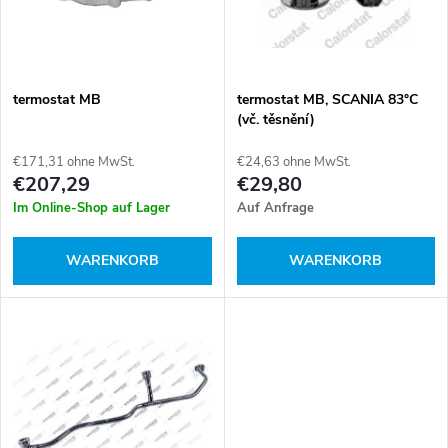
u
t
k
e
t
termostat MB
termostat MB, SCANIA 83°C
(vč. těsnění)
d
s
€171,31 ohne MwSt.
€24,63 ohne MwSt.
e
€207,29
€29,80
o
Im Online-Shop auf Lager
Auf Anfrage
r
r
WARENKORB
WARENKORB
P
t
r
i
o
e
d