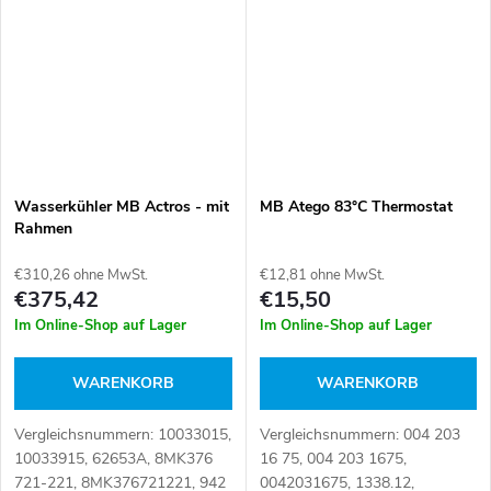
111755
Wasserkühler MB Actros - mit
MB Atego 83°C Thermostat
Rahmen
€310,26 ohne MwSt.
€12,81 ohne MwSt.
€375,42
€15,50
Im Online-Shop auf Lager
Im Online-Shop auf Lager
WARENKORB
WARENKORB
Vergleichsnummern: 10033015,
Vergleichsnummern: 004 203
10033915, 62653A, 8MK376
16 75, 004 203 1675,
721-221, 8MK376721221, 942
0042031675, 1338.12,