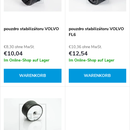
u
t
k
e
t
pouzdro stabilizátoru VOLVO
pouzdro stabilizátoru VOLVO
FL6
d
s
€8,30 ohne MwSt.
€10,36 ohne MwSt.
e
€10,04
€12,54
o
Im Online-Shop auf Lager
Im Online-Shop auf Lager
r
r
WARENKORB
WARENKORB
P
t
r
i
o
e
d