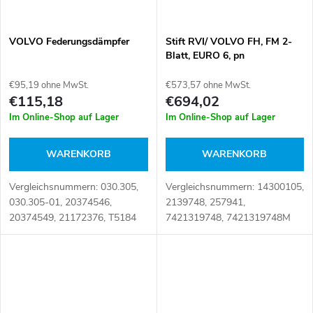
VOLVO Federungsdämpfer
Stift RVI/ VOLVO FH, FM 2-
Blatt, EURO 6, pn
€95,19 ohne MwSt.
€573,57 ohne MwSt.
€115,18
€694,02
Im Online-Shop auf Lager
Im Online-Shop auf Lager
WARENKORB
WARENKORB
Vergleichsnummern: 030.305,
Vergleichsnummern: 14300105,
030.305-01, 20374546,
2139748, 257941,
20374549, 21172376, T5184
7421319748, 7421319748M
Artikelnummer: 111664
Artikelnummer: 109080