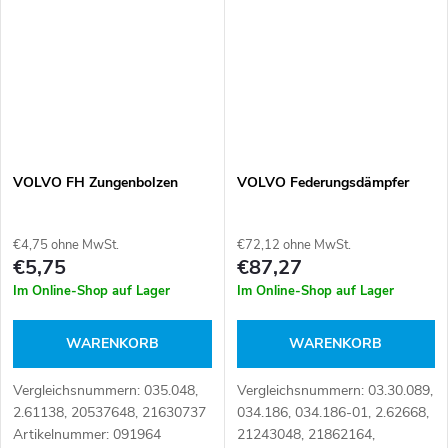
55884, SP55884
Artikelnummer: 110731
VOLVO FH Zungenbolzen
VOLVO Federungsdämpfer
€4,75 ohne MwSt.
€72,12 ohne MwSt.
€5,75
€87,27
Im Online-Shop auf Lager
Im Online-Shop auf Lager
WARENKORB
WARENKORB
Vergleichsnummern: 035.048,
Vergleichsnummern: 03.30.089,
2.61138, 20537648, 21630737
034.186, 034.186-01, 2.62668,
Artikelnummer: 091964
21243048, 21862164,