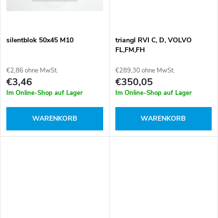
r
u
u
k
silentblok 50x45 M10
triangl RVI C, D, VOLVO
n
FL,FM,FH
t
€2,86 ohne MwSt.
€289,30 ohne MwSt.
g
€3,46
€350,05
e
Im Online-Shop auf Lager
Im Online-Shop auf Lager
WARENKORB
WARENKORB