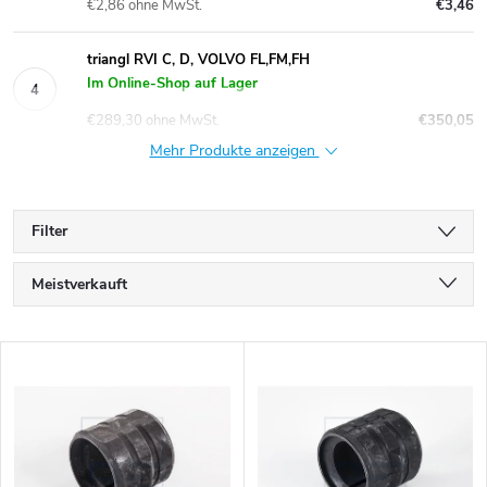
€2,86 ohne MwSt.
€3,46
triangl RVI C, D, VOLVO FL,FM,FH
Im Online-Shop auf Lager
€289,30 ohne MwSt.
€350,05
Mehr Produkte anzeigen
Filter
P
Meistverkauft
r
Günstigste
L
Teuerste
o
i
Alphabetisch
d
s