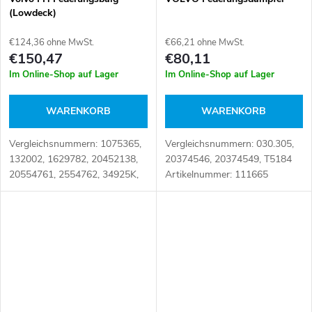
(Lowdeck)
€124,36 ohne MwSt.
€66,21 ohne MwSt.
€150,47
€80,11
Im Online-Shop auf Lager
Im Online-Shop auf Lager
WARENKORB
WARENKORB
Vergleichsnummern: 1075365,
Vergleichsnummern: 030.305,
132002, 1629782, 20452138,
20374546, 20374549, T5184
20554761, 2554762, 34925K,
Artikelnummer: 111665
DT2.61018 Artikelnummer:
007666