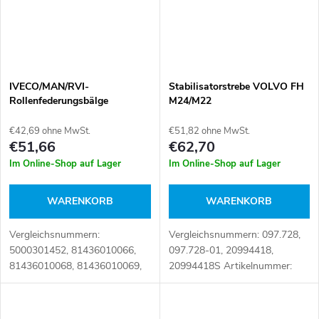
IVECO/MAN/RVI-
Stabilisatorstrebe VOLVO FH
Rollenfederungsbälge
M24/M22
€42,69 ohne MwSt.
€51,82 ohne MwSt.
€51,66
€62,70
Im Online-Shop auf Lager
Im Online-Shop auf Lager
WARENKORB
WARENKORB
Vergleichsnummern:
Vergleichsnummern: 097.728,
5000301452, 81436010066,
097.728-01, 20994418,
81436010068, 81436010069,
20994418S Artikelnummer:
81436010106, 81436010108,
109631
81436010125, 8188539,
97108363, MLF7084, SP