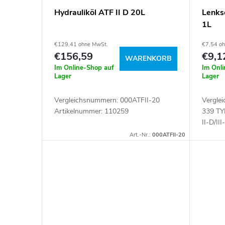
Hydrauliköl ATF II D 20L
Lenks
1L
€129,41 ohne MwSt.
€7,54 o
€156,59
€9,1
WARENKORB
Im Online-Shop auf
Im Onl
Lager
Lager
Vergleichsnummern: 000ATFII-20
Vergle
Artikelnummer: 110259
339 TY
II-D/II
FLUID
Art.-Nr.:
000ATFII-20
04D/14