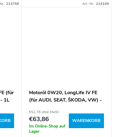
B71 2294, B71 2300, QUARTZ7000,
Nr.:
213758
Art.-Nr.:
214109
SN/CF Artikelnummer: 025023
FE (für
Motoröl 0W20, LongLife IV FE
- 1L
(für AUDI, SEAT, ŠKODA, VW) -
5L
€52,78 ohne MwSt.
€63,86
KORB
WARENKORB
Im Online-Shop auf
Lager