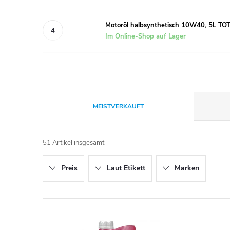
Motoröl halbsynthetisch 10W40, 5L TO
Im Online-Shop auf Lager
P
MEISTVERKAUFT
r
51
Artikel insgesamt
o
Preis
Laut Etikett
Marken
d
u
L