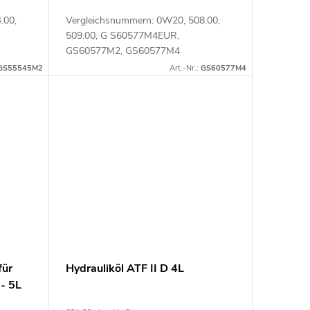
.00,
Vergleichsnummern: 0W20, 508.00,
509.00, G S60577M4EUR,
GS60577M2, GS60577M4
Artikelnummer: 111051
GS55545M2
Art.-Nr.:
GS60577M4
für
Hydrauliköl ATF II D 4L
- 5L