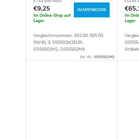
€7,64 ohne MwSt.
€53,84 
€9,25
€65,
WARENKORB
Im Online-Shop auf
Im Onl
Lager
Lager
Vergleichsnummern: 502.00, 505.00,
Vergle
5W40, G S55502M2EUR,
GS555
GS55502M2, GS55502M4
Artike
Artikelnummer: 111049
Art.-Nr.:
GS55502M2