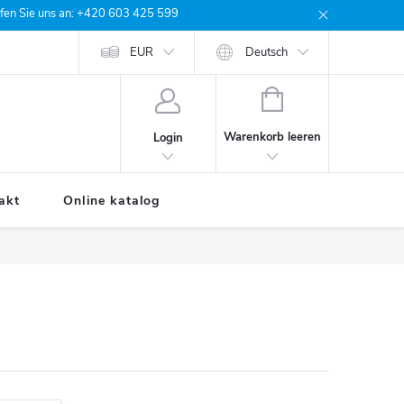
rufen Sie uns an: +420 603 425 599
e Bestellung
EUR
Deutsch
WARENKORB
Warenkorb leeren
Login
akt
Online katalog