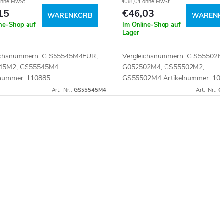
ohne MwSt.
€38,04 ohne MwSt.
15
€46,03
WARENKORB
WAREN
ine-Shop auf
Im Online-Shop auf
Lager
ichsnummern: G S55545M4EUR,
Vergleichsnummern: G S5550
45M2, GS55545M4
G052502M4, GS55502M2,
lnummer: 110885
GS55502M4 Artikelnummer: 1
Art.-Nr.:
GS55545M4
Art.-Nr.: