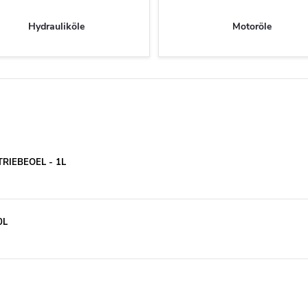
Hydrauliköle
Motoröle
TRIEBEOEL - 1L
0L