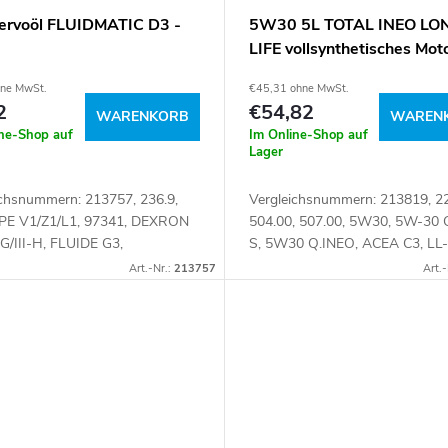
ervoöl FLUIDMATIC D3 -
5W30 5L TOTAL INEO LO
LIFE vollsynthetisches Mot
hne MwSt.
€45,31 ohne MwSt.
2
€54,82
WARENKORB
WAREN
ine-Shop auf
Im Online-Shop auf
Lager
ichsnummern: 213757, 236.9,
Vergleichsnummern: 213819, 22
PE V1/Z1/L1, 97341, DEXRON
504.00, 507.00, 5W30, 5W-30
I-G/III-H, FLUIDE G3,
S, 5W30 Q.INEO, ACEA C3, LL-
MATICD3, MERCON, TE-ML
04 Artikelnummer: 032324
Art.-Nr.:
213757
Art.-
A Artikelnummer: 084402