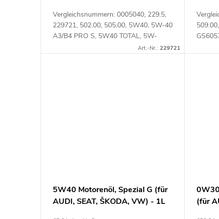
Vergleichsnummern: 0005040, 229.5,
Vergle
229721, 502.00, 505.00, 5W40, 5W-40
509.00
A3/B4 PRO S, 5W40 TOTAL, 5W-
GS605
40A3/B4 PRO S, A3/B4, A40, B71
Artike
Art.-Nr.:
229721
2296, LL-01, QUARTZ9000,
QUARTZ90005W40, SP/CF...
5W40 Motorenöl, Spezial G (für
0W30 
AUDI, SEAT, ŠKODA, VW) - 1L
(für 
5L