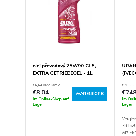
k
i
t
s
s
t
o
e
r
d
olej převodový 75W90 GL5,
URANI
t
EXTRA GETRIEBEOEL - 1L
(IVEC
e
€6,64 ohne MwSt.
€205,50
i
r
€8,04
€248
WARENKORB
Im Online-Shop auf
Im Onl
e
P
Lager
Lager
r
Vergle
r
78152
Artike