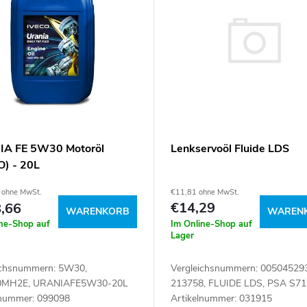
Lenkservoöl Fluide LDS
A FE 5W30 Motoröl
O) - 20L
€11,81 ohne MwSt.
 ohne MwSt.
€14,29
,66
WAREN
WARENKORB
Im Online-Shop auf
ine-Shop auf
Lager
Vergleichsnummern: 005045293
ichsnummern: 5W30,
213758, FLUIDE LDS, PSA S71
0MH2E, URANIAFE5W30-20L
Artikelnummer: 031915
lnummer: 099098