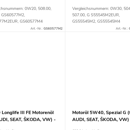
ichsnummern: 0W20, 508.00,
Vergleichsnummern: 0W30, 504
, GS60577M2,
507.00, G S55545M2EUR,
77M2EUR, GS60577M4
GS55545M2, GS55545M4
lnummer: 111052
Artikelnummer: 111050
Art.-Nr.:
GS60577M2
Art.-Nr.:
Longlife III FE Motorenöl
Motoröl 5W40, Spezial G (
AUDI, SEAT, ŠKODA, VW) -
AUDI, SEAT, ŠKODA, VW) 