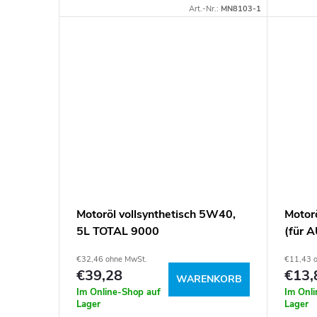
u
o
Art.-Nr.:
MN8103-1
n
d
g
u
k
t
e
Motoröl vollsynthetisch 5W40,
Motor
5L TOTAL 9000
(für 
1L
€32,46 ohne MwSt.
€11,43 
€39,28
€13,
WARENKORB
Im Online-Shop auf
Im Onl
Lager
Lager