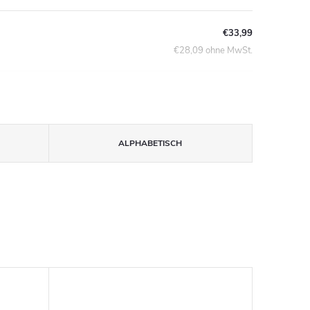
€33,99
€28,09 ohne MwSt.
ALPHABETISCH