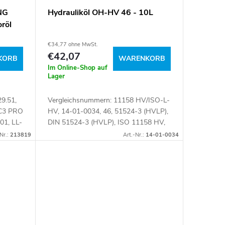
NG
Hydrauliköl OH-HV 46 - 10L
oröl
€34,77 ohne MwSt.
€42,07
KORB
WARENKORB
Im Online-Shop auf
Lager
9.51,
Vergleichsnummern: 11158 HV/ISO-L-
 C3 PRO
HV, 14-01-0034, 46, 51524-3 (HVLP),
01, LL-
DIN 51524-3 (HVLP), ISO 11158 HV,
ISO-L-HV Artikelnummer: 101064
Nr.:
213819
Art.-Nr.:
14-01-0034