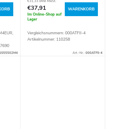
€31,33 ohne MwSt.
€37,91
KORB
WARENKORB
Im Online-Shop auf
Lager
2M4EUR,
Vergleichsnummern: 000ATFII-4
Artikelnummer: 110258
07690
GS55502M4
Art.-Nr.:
000ATFII-4