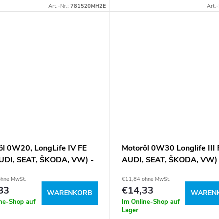
Art.-Nr.:
781520MH2E
Art.-
öl 0W20, LongLife IV FE
Motoröl 0W30 Longlife III 
AUDI, SEAT, ŠKODA, VW) -
AUDI, SEAT, ŠKODA, VW) 
ohne MwSt.
€11,84 ohne MwSt.
83
€14,33
WARENKORB
WAREN
ine-Shop auf
Im Online-Shop auf
Lager