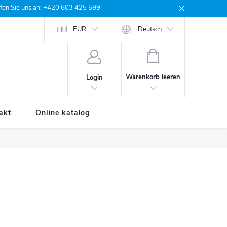
rufen Sie uns an: +420 603 425 599
e Bestellung
EUR
Deutsch
WARENKORB
Warenkorb leeren
Login
akt
Online katalog