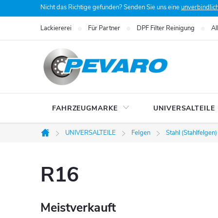
Zum
Nicht das Richtige gefunden? Senden Sie uns eine
unverbindlic
Inhalt
Lackiererei
Für Partner
DPF Filter Reinigung
Al
springen
FAHRZEUGMARKE
UNIVERSALTEILE
UNIVERSALTEILE
Felgen
Stahl (Stahlfelgen)
Startseite
R16
Meistverkauft