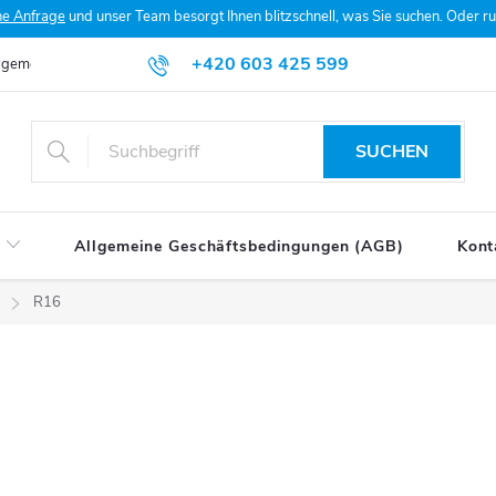
he Anfrage
und unser Team besorgt Ihnen blitzschnell, was Sie suchen. Oder 
+420 603 425 599
lgemeine Geschäftsbedingungen (AGB)
Datenschutzerklärung
Mein
SUCHEN
Allgemeine Geschäftsbedingungen (AGB)
Kont
R16