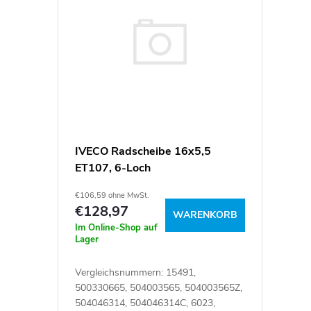
k
i
t
s
s
t
o
e
r
d
IVECO Radscheibe 16x5,5
t
ET107, 6-Loch
e
€106,59 ohne MwSt.
i
r
€128,97
WARENKORB
Im Online-Shop auf
e
Lager
P
r
Vergleichsnummern: 15491,
r
500330665, 504003565, 504003565Z,
504046314, 504046314C, 6023,