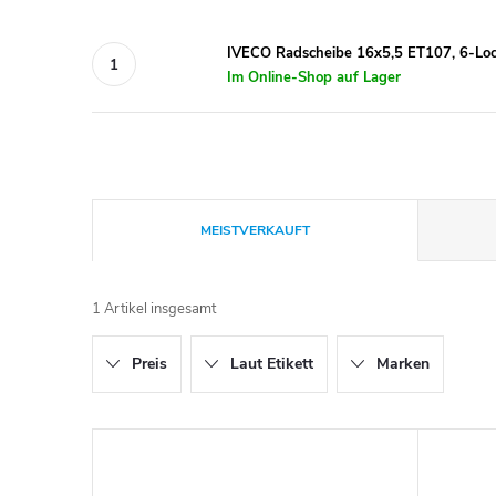
IVECO Radscheibe 16x5,5 ET107, 6-Lo
Im Online-Shop auf Lager
P
MEISTVERKAUFT
r
1
Artikel insgesamt
o
Preis
Laut Etikett
Marken
d
u
L