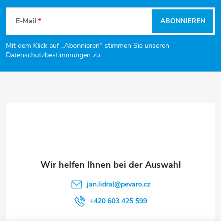
g
F
e
r
E-Mail
ABONNIEREN
u
e
Mit dem Klick auf „Abonnieren“ stimmen Sie unseren
ß
l
Datenschutzbestimmungen
zu.
e
z
m
e
e
i
n
l
t
e
e
jan.lidral
@
pevaro.cz
d
+420 603 425 599
e