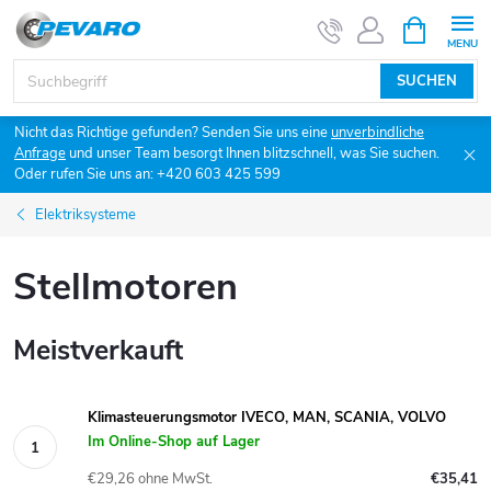
Zum
WARENK
Inhalt
springen
SUCHEN
Nicht das Richtige gefunden? Senden Sie uns eine
unverbindliche
Anfrage
und unser Team besorgt Ihnen blitzschnell, was Sie suchen.
Oder rufen Sie uns an: +420 603 425 599
Elektriksysteme
Stellmotoren
Meistverkauft
Klimasteuerungsmotor IVECO, MAN, SCANIA, VOLVO
Im Online-Shop auf Lager
€29,26 ohne MwSt.
€35,41