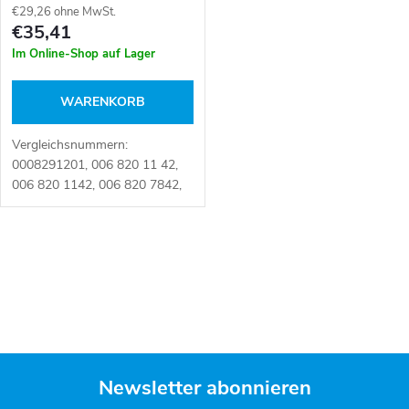
s
€29,26 ohne MwSt.
e
€35,41
o
Im Online-Shop auf Lager
r
r
WARENKORB
P
t
Vergleichsnummern:
r
0008291201, 006 820 11 42,
i
006 820 1142, 006 820 7842,
o
0068201142, 0068207842,
0132801141, 1491886,
e
1754422, 1803923007,
d
S
1911624, 1941983, 20253288,
r
21563614,...
t
u
u
e
k
u
n
Newsletter abonnieren
t
e