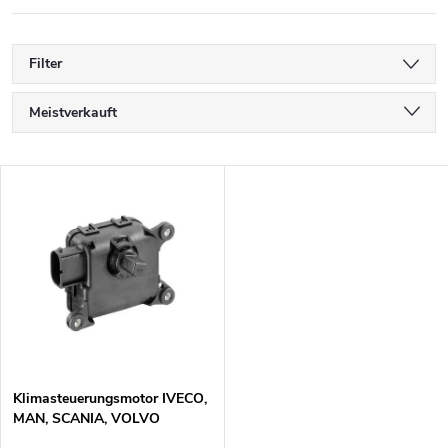
Filter
P
Meistverkauft
r
Günstigste
L
Teuerste
o
i
Alphabetisch
d
s
u
t
k
e
t
Klimasteuerungsmotor IVECO,
MAN, SCANIA, VOLVO
d