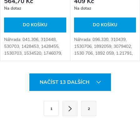
564,70 Kč
409 Kč
Na dotaz
Na dotaz
DO KOŠÍKU
DO KOŠÍKU
Náhrada: 041.306, 310448,
Náhrada: 096.330, 310439,
530703, 1428453, 1428455,
1530706, 1892059, 3079402,
1530703, 1534520, 1746079,
1530 706, 1892 059, 1.21791,
1892038, 1892068, 1892070,
4410329030 Číslo karty:
1428 455, 1530 703, 1746 079,
058697
1892 070, 1.21626,
O
30.01.1024A/B,...
NAČÍST 13 DALŠÍCH
v
l
S
1
2
t
á
r
d
á
n