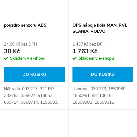
pouzdro senzoru ABS
OPS náboje kola MAN, RVI,
SCANIA, VOLVO
24,80 Kč bez DPH
1 457 Kč bez DPH
30 Kč
1 763 Kč
Skladem v e-shopu
Skladem v e-shopu
DO KOŠÍKU
DO KOŠÍKU
Náhrada: 093.213, 321157,
Náhrada: 030.773, 1850980,
332763, 335624, 518057,
1850981, 85110615,
669714, 0669714, 1196983,
1850980S, 1850981S,
1315694, 1357276, 1504991,
36965030016, 36965030016S,
1506362, 1738020, 2186350,
36965030017, 36965030017S,
5812981, 42061639,
7485110615 Číslo karty:
55930314, 58129810,...
102807