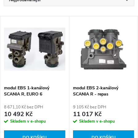
Ř
a
Nejlevnější
V
Nejdražší
z
ý
Abecedně
e
p
n
i
í
s
p
modul EBS 1-kanálový
modul EBS 2-kanálový
SCANIA R, EURO 6
SCANIA R - repas
p
r
8 671,10 Kč bez DPH
9 105 Kč bez DPH
r
10 492 Kč
11 017 Kč
o
Skladem v e-shopu
Skladem v e-shopu
o
DO KOŠÍKU
DO KOŠÍKU