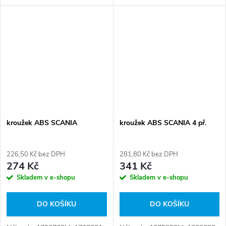
K000086N50, K000088,
K020020, K032014N00,
K032014X50, LRT000088K
Číslo karty: 087930
kroužek ABS SCANIA
kroužek ABS SCANIA 4 př.
226,50 Kč bez DPH
281,80 Kč bez DPH
274 Kč
341 Kč
Skladem v e-shopu
Skladem v e-shopu
DO KOŠÍKU
DO KOŠÍKU