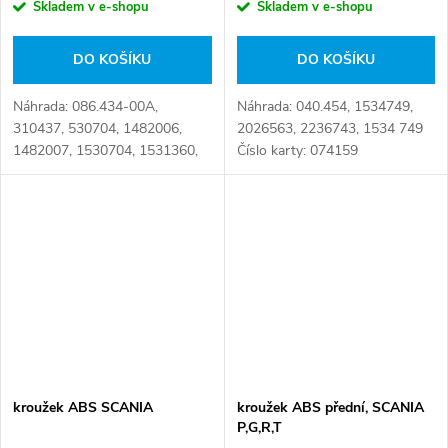
Skladem v e-shopu
Skladem v e-shopu
DO KOŠÍKU
DO KOŠÍKU
Náhrada: 086.434-00A,
Náhrada: 040.454, 1534749,
310437, 530704, 1482006,
2026563, 2236743, 1534 749
1482007, 1530704, 1531360,
Číslo karty: 074159
1892057, 086.434-00, 096.329,
1482 006, 1482 007, 1530 704,
1531 360, 1892 057, 1.21790,
30.01.1022A/B,...
kroužek ABS SCANIA
kroužek ABS přední, SCANIA
P,G,R,T