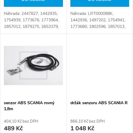
d
d
u
Náhrada: 2447827, 1442935,
Náhrada: LRT000088K,
u
1754939, 1773676, 1773964,
1442936, 1497202, 1754941,
k
1857012, 1879275, 2653379,
1773680, 1802596, 1857013,
k
K000085066, K021202,
1879280, 1881418,
K021202N50, K021202X50,
K000086N50, K000088,
t
K050214 Číslo karty: 089610
K020020, K032014X50,
t
LRT_B_21EE.K000088,
ů
LRT_B_21EE.K000088AT...
ů
senzor ABS SCANIA rovný
držák senzoru ABS SCANIA R
1,8m
404,10 Kč bez DPH
866,10 Kč bez DPH
489 Kč
1 048 Kč