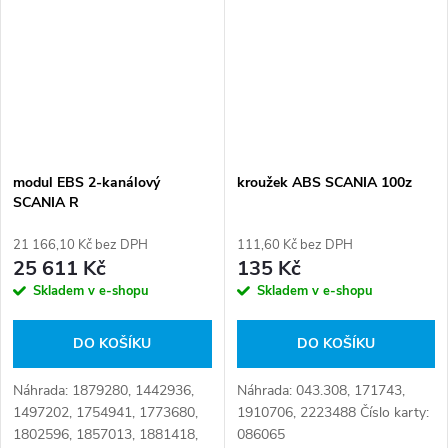
modul EBS 2-kanálový
kroužek ABS SCANIA 100z
SCANIA R
21 166,10 Kč bez DPH
111,60 Kč bez DPH
25 611 Kč
135 Kč
Skladem v e-shopu
Skladem v e-shopu
DO KOŠÍKU
DO KOŠÍKU
Náhrada: 1879280, 1442936,
Náhrada: 043.308, 171743,
1497202, 1754941, 1773680,
1910706, 2223488 Číslo karty:
1802596, 1857013, 1881418,
086065