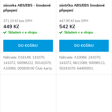
zásuvka ABS/EBS - šroubové
zástrčka ABS/EBS šroubové
připojení
připojení
371,10 Kč bez DPH
447,90 Kč bez DPH
449 Kč
542 Kč
Skladem v e-shopu
Skladem v e-shopu
DO KOŠÍKU
DO KOŠÍKU
Náhrada: D16149, 141070,
Náhrada: A10066, 241070,
141072, 50098222, 50141070,
241072, 6611589, 50098111,
A10065, 005839.00 Číslo karty:
50241070, 64400001,
108451
005948.00, 2 022 371 2, 2 120
380, 241070 H+B, 8JA 007
644-051, D16411 Číslo karty:
106714