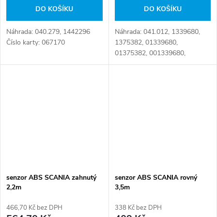
DO KOŠÍKU
DO KOŠÍKU
Náhrada: 040.279, 1442296
Náhrada: 041.012, 1339680,
Číslo karty: 067170
1375382, 01339680,
01375382, 001339680,
001375382, B06-1012,
04.31.012, 1 339 680, 1 375
382, 126.220-00A, 1339 680,
1375 382, 1375382M, 1.17164
Číslo...
senzor ABS SCANIA zahnutý
senzor ABS SCANIA rovný
2,2m
3,5m
466,70 Kč bez DPH
338 Kč bez DPH