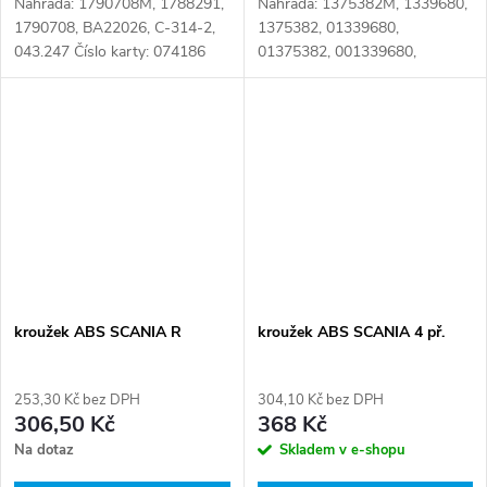
Náhrada: 1790708M, 1788291,
Náhrada: 1375382M, 1339680,
1790708, BA22026, C-314-2,
1375382, 01339680,
043.247 Číslo karty: 074186
01375382, 001339680,
001375382, B06-1012,
041.012, 04.31.012, 1 339 680,
1 375 382, 126.220-00A, 1339
680, 1375 382, 1.17164 Číslo...
kroužek ABS SCANIA R
kroužek ABS SCANIA 4 př.
253,30 Kč bez DPH
304,10 Kč bez DPH
306,50 Kč
368 Kč
Na dotaz
Skladem v e-shopu