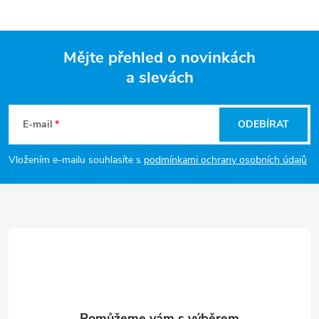
a
k
c
o
í
Mějte přehled o novinkách
v
a slevách
á
Z
p
n
r
á
í
E-mail
ODEBÍRAT
v
p
Vložením e-mailu souhlasíte s
podmínkami ochrany osobních údajů
k
a
y
t
v
ý
í
p
i