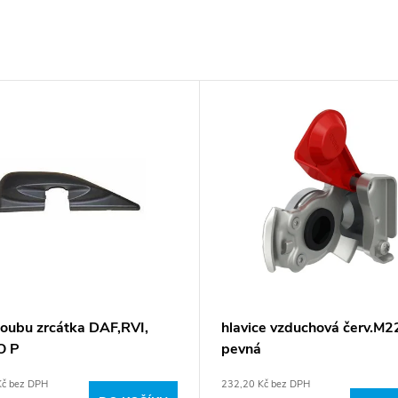
loubu zrcátka DAF,RVI,
hlavice vzduchová červ.M2
O P
pevná
Kč bez DPH
232,20 Kč bez DPH