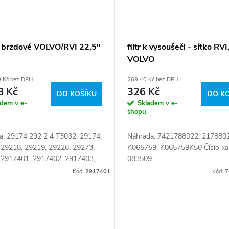
 brzdové VOLVO/RVI 22,5"
filtr k vysoušeči - sítko RVI
VOLVO
0 Kč bez DPH
269,40 Kč bez DPH
8 Kč
326 Kč
DO KOŠÍKU
DO K
adem v e-
Skladem v e-
shopu
a: 29174 292 2 4 T3032, 29174,
Náhrada: 7421788022, 2178802
 29218, 29219, 29226, 29273,
K065759, K065759K50 Číslo kar
 2917401, 2917402, 2917403,
083509
1, 20526568, 20560412,
Kód:
2917401
Kód:
7
11, 20568714, 21024701,
2,...