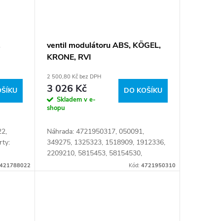
,
ventil modulátoru ABS, KÖGEL,
KRONE, RVI
2 500,80 Kč bez DPH
3 026 Kč
OŠÍKU
DO KOŠÍKU
Skladem v e-
shopu
2,
Náhrada: 4721950317, 050091,
ty:
349275, 1325323, 1518909, 1912336,
2209210, 5815453, 58154530,
502815301, 505815453, CF352791,
421788022
Kód:
4721950310
C00203901, C002039-01,
WA4721950317, 1325323R,...