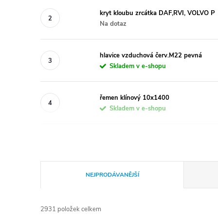
kryt kloubu zrcátka DAF,RVI, VOLVO P
Na dotaz
hlavice vzduchová červ.M22 pevná
Skladem v e-shopu
řemen klínový 10x1400
Skladem v e-shopu
Ř
NEJPRODÁVANĚJŠÍ
a
2931
položek celkem