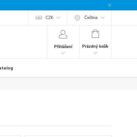
CZK
Čeština
NÁKUPNÍ
KOŠÍK
Prázdný košík
Přihlášení
atalog