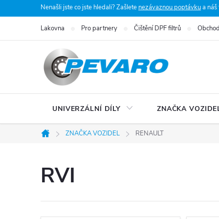
Přejít
Nenašli jste co jste hledali? Zašlete
nezávaznou poptávku
a náš
na
Lakovna
Pro partnery
Čištění DPF filtrů
Obchod
obsah
UNIVERZÁLNÍ DÍLY
ZNAČKA VOZIDE
ZNAČKA VOZIDEL
RENAULT
Domů
RVI