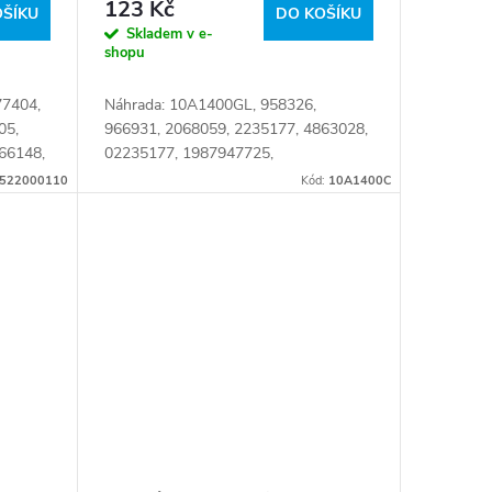
123 Kč
OŠÍKU
DO KOŠÍKU
Skladem v e-
shopu
77404,
Náhrada: 10A1400GL, 958326,
05,
966931, 2068059, 2235177, 4863028,
66148,
02235177, 1987947725,
AVX10X1400, A007753009519,
522000110
Kód:
10A1400C
QBA1400SP, 007753009519,
06580731371, 06580731372,
10AV1400,...