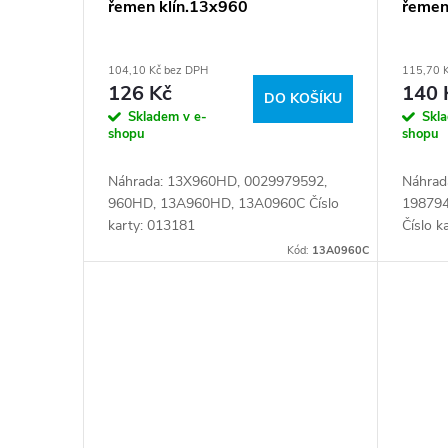
řemen klín.13x960
řemen
104,10 Kč bez DPH
115,70 
126 Kč
140 
DO KOŠÍKU
Skladem v e-
Skl
shopu
shopu
Náhrada: 13X960HD, 0029979592,
Náhrad
960HD, 13A960HD, 13A0960C Číslo
19879
karty: 013181
Číslo k
Kód:
13A0960C