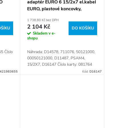
VO
adaptér EURO 6 15/2x7 el.kabel
EURO, plastové koncovky,
zapojeno 12 žil
1 738,80 Kč bez DPH
2 104 Kč
OŠÍKU
DO KOŠÍKU
Skladem v e-
shopu
5 Číslo
Náhrada: D14578, 711076, 50121000,
00050121000, D11487, PSAM4,
15/2X7, D16147 Číslo karty: 081764
421983655
Kód:
D16147