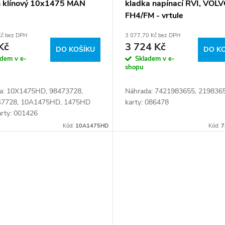
 klínový 10x1475 MAN
kladka napínací RVI, VOL
FH4/FM - vrtule
Kč bez DPH
3 077,70 Kč bez DPH
Kč
3 724 Kč
DO KOŠÍKU
DO K
adem v e-
Skladem v e-
shopu
a: 10X1475HD, 98473728,
Náhrada: 7421983655, 2198365
47728, 10A1475HD, 1475HD
karty: 086478
arty: 001426
Kód:
10A1475HD
Kód:
7