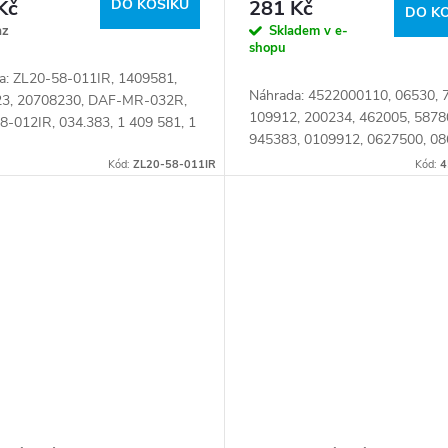
Kč
DO KOŠÍKU
281 Kč
DO K
az
Skladem v e-
shopu
a: ZL20-58-011IR, 1409581,
Náhrada: 4522000110, 06530, 
3, 20708230, DAF-MR-032R,
109912, 200234, 462005, 5878
8-012IR, 034.383, 1 409 581, 1
945383, 0109912, 0627500, 08
3, 108.003-00A, 50 10 623 058,
1912319, 2519879, 6001401,
3058, 6.75341 Číslo karty:
Kód:
ZL20-58-011IR
Kód:
4
9453830, 9696380, 01912319,
1
02519879, 09453830,...