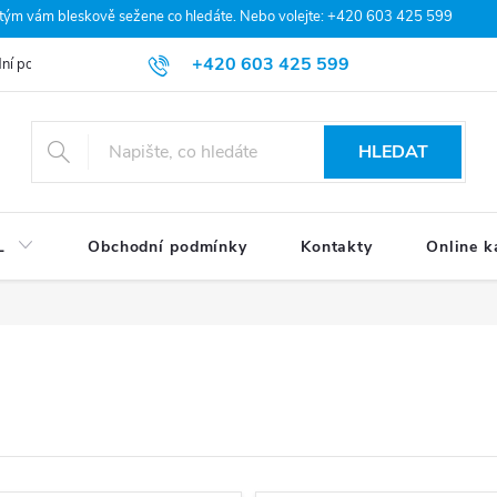
 tým vám bleskově sežene co hledáte. Nebo volejte: +420 603 425 599
+420 603 425 599
ní podmínky
Podmínky ochrany osobních údajů
Moje objednávka
HLEDAT
L
Obchodní podmínky
Kontakty
Online k