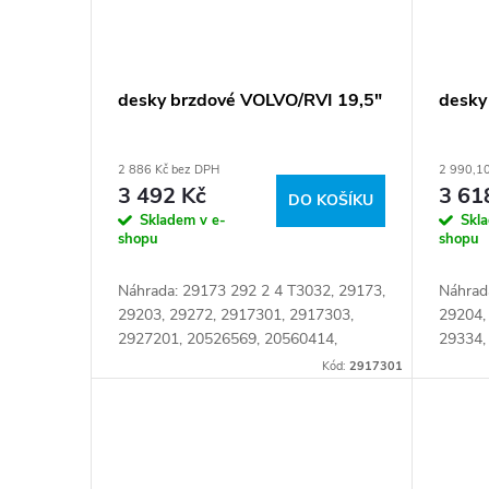
desky brzdové VOLVO/RVI 19,5"
desky
2 886 Kč bez DPH
2 990,1
3 492 Kč
3 61
DO KOŠÍKU
Skladem v e-
Skl
shopu
shopu
Náhrada: 29173 292 2 4 T3032, 29173,
Náhrad
29203, 29272, 2917301, 2917303,
29204,
2927201, 20526569, 20560414,
29334,
20568712, 20568715, 21352573,
292730
Kód:
2917301
21488186, 21496551, EKBP.173,
205687
JCP013, PD/195,...
2102470