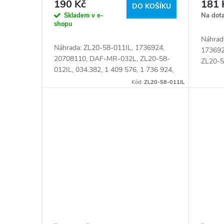
k
o
190 Kč
181 
DO KOŠÍKU
Skladem v e-
Na dot
t
d
shopu
Náhrad
ů
Náhrada: ZL20-58-011IL, 1736924,
u
173692
20708110, DAF-MR-032L, ZL20-58-
ZL20-5
012IL, 034.382, 1 409 576, 1 736 924,
736 92
k
108.102-00A, 50 10 623 057,
Kód:
ZL20-58-011IL
501062
5010623057, 6.75340 Číslo karty:
07461
t
067849
ů