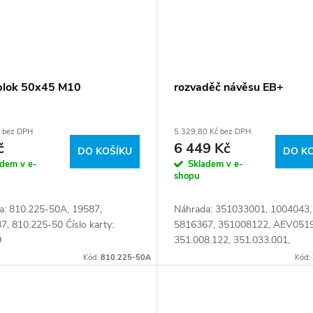
tblok 50x45 M10
rozvaděč návěsu EB+
č bez DPH
5 329,80 Kč bez DPH
č
6 449 Kč
DO KOŠÍKU
DO K
adem v e-
Skladem v e-
shopu
a: 810.225-50A, 19587,
Náhrada: 351033001, 1004043,
, 810.225-50 Číslo karty:
5816367, 351008122, AEV0519
9
351.008.122, 351.033.001,
5021172644 Číslo karty: 01189
Kód:
810.225-50A
Kód: