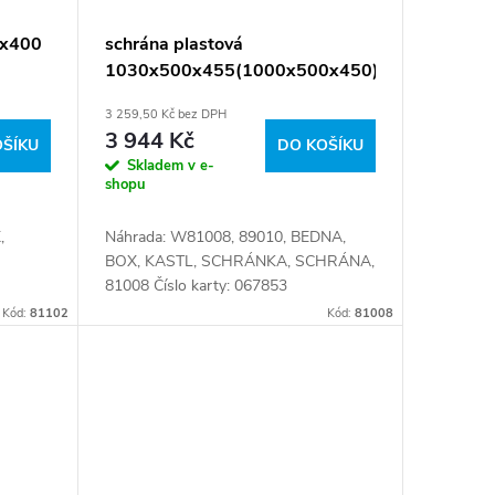
0x400
schrána plastová
1030x500x455(1000x500x450)
3 259,50 Kč bez DPH
3 944 Kč
OŠÍKU
DO KOŠÍKU
Skladem v e-
shopu
,
Náhrada: W81008, 89010, BEDNA,
BOX, KASTL, SCHRÁNKA, SCHRÁNA,
81008 Číslo karty: 067853
Kód:
81102
Kód:
81008