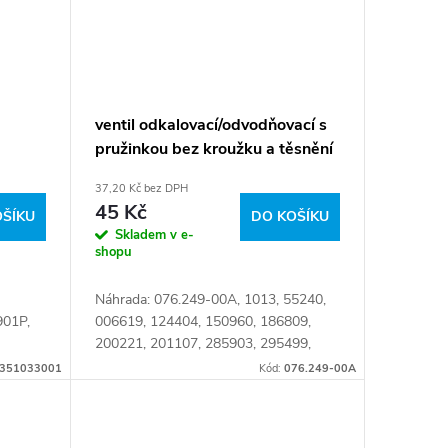
ventil odkalovací/odvodňovací s
pružinkou bez kroužku a těsnění
37,20 Kč bez DPH
45 Kč
OŠÍKU
DO KOŠÍKU
Skladem v e-
shopu
Náhrada: 076.249-00A, 1013, 55240,
01P,
006619, 124404, 150960, 186809,
200221, 201107, 285903, 295499,
3
295500, 303501, 307687, 341425,
351033001
Kód:
076.249-00A
495129, 505294, 606639, 610680,
736602,...