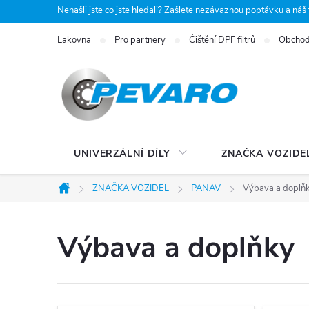
Přejít
Nenašli jste co jste hledali? Zašlete
nezávaznou poptávku
a náš
na
Lakovna
Pro partnery
Čištění DPF filtrů
Obchod
obsah
UNIVERZÁLNÍ DÍLY
ZNAČKA VOZIDE
ZNAČKA VOZIDEL
PANAV
Výbava a doplň
Domů
Výbava a doplňky