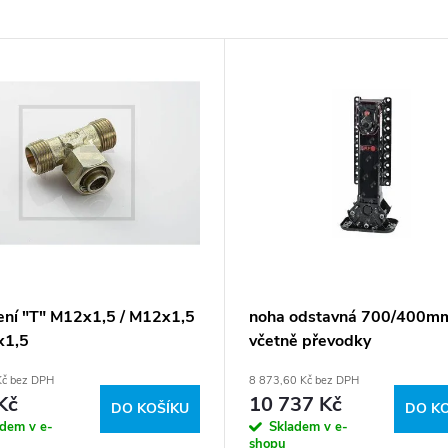
ení "T" M12x1,5 / M12x1,5
noha odstavná 700/400m
x1,5
včetně převodky
Kč bez DPH
8 873,60 Kč bez DPH
Kč
10 737 Kč
DO KOŠÍKU
DO K
adem v e-
Skladem v e-
shopu