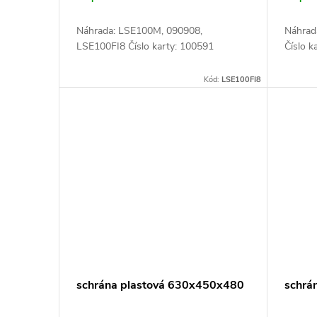
t
d
ů
Náhrada: LSE100M, 090908,
Náhrad
u
LSE100FI8 Číslo karty: 100591
Číslo k
k
Kód:
LSE100FI8
t
ů
schrána plastová 630x450x480
schrá