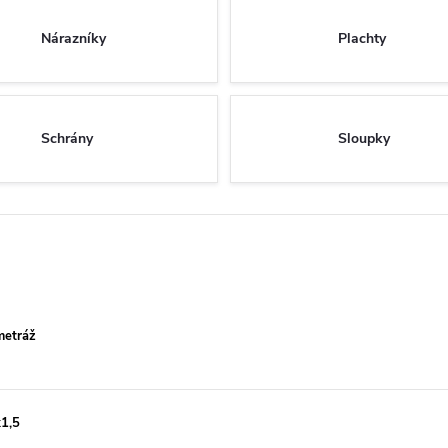
Nárazníky
Plachty
Schrány
Sloupky
metráž
x1,5