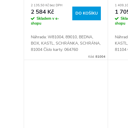
2 135,50 Kč bez DPH
1 409,1
2 584 Kč
1 70
DO KOŠÍKU
Skladem v e-
Skl
shopu
shopu
Náhrada: W81004, 89010, BEDNA,
Náhrad
BOX, KASTL, SCHRÁNKA, SCHRÁNA,
KASTL
81004 Číslo karty: 064760
81104 
Kód:
81004