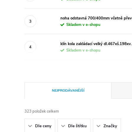
noha odstavná 700/400mm včetně pře
Skladem v e-shopu
klín kola zakládací velký dl.467xš.198xv
Skladem v e-shopu
Ř
NEJPRODÁVANĚJŠÍ
a
323
položek celkem
z
Dle ceny
Dle štítku
Značky