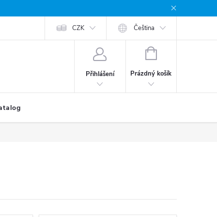
CZK
Čeština
NÁKUPNÍ
KOŠÍK
Prázdný košík
Přihlášení
atalog