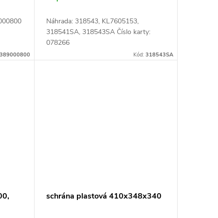
9000800
Náhrada: 318543, KL7605153,
318541SA, 318543SA Číslo karty:
078266
389000800
Kód:
318543SA
00,
schrána plastová 410x348x340