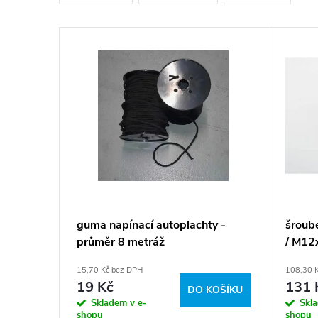
e
n
V
í
ý
p
p
r
i
o
s
d
p
guma napínací autoplachty -
šroub
u
průměr 8 metráž
/ M12
r
15,70 Kč bez DPH
108,30 
k
o
19 Kč
131 
DO KOŠÍKU
Skladem v e-
Skl
shopu
shopu