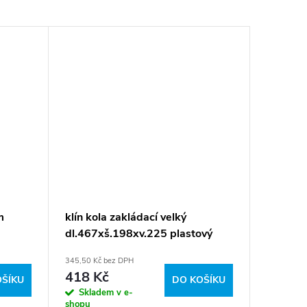
m
klín kola zakládací velký
dl.467xš.198xv.225 plastový
(ocelové vložky)
345,50 Kč bez DPH
418 Kč
OŠÍKU
DO KOŠÍKU
Skladem v e-
shopu