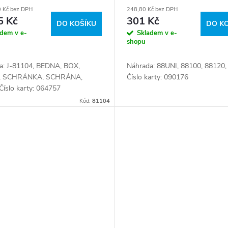
0 Kč bez DPH
248,80 Kč bez DPH
5 Kč
301 Kč
DO KOŠÍKU
DO K
adem v e-
Skladem v e-
shopu
a: J-81104, BEDNA, BOX,
Náhrada: 88UNI, 88100, 88120,
, SCHRÁNKA, SCHRÁNA,
Číslo karty: 090176
Číslo karty: 064757
Kód:
81104