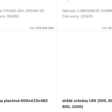
a: 076.645-00A, 076.645-00
Náhrada: 3.389.0008.00, 0338
arty: 061650
Číslo karty: 101635
Kód:
076.645-00A
Kód:
03
na plastová 600x415x460
držák schrány UNI (500, 6
800, 1000)