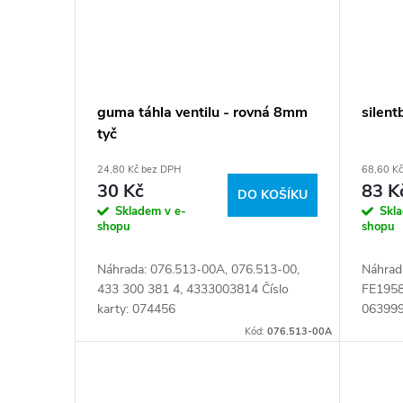
guma táhla ventilu - rovná 8mm
silen
tyč
24,80 Kč bez DPH
68,60 K
30 Kč
83 K
DO KOŠÍKU
Skladem v e-
Skl
shopu
shopu
Náhrada: 076.513-00A, 076.513-00,
Náhrad
433 300 381 4, 4333003814 Číslo
FE19587
karty: 074456
06399
Kód:
076.513-00A