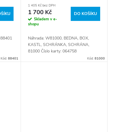
1 405 Kč bez DPH
1 700 Kč
OŠÍKU
DO KOŠÍKU
Skladem v e-
shopu
 88401
Náhrada: W81000, BEDNA, BOX,
KASTL, SCHRÁNKA, SCHRÁNA,
81000 Číslo karty: 064758
Kód:
88401
Kód:
81000