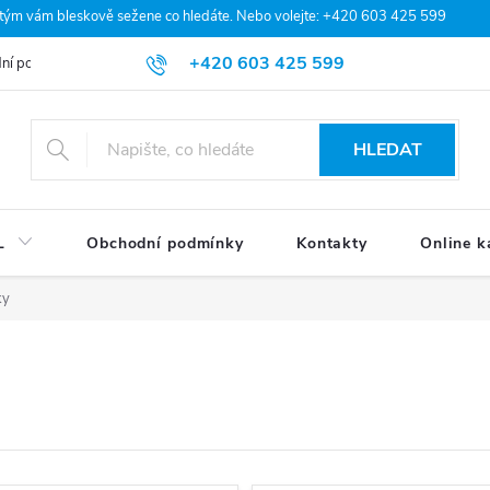
 tým vám bleskově sežene co hledáte. Nebo volejte: +420 603 425 599
+420 603 425 599
ní podmínky
Podmínky ochrany osobních údajů
Moje objednávka
HLEDAT
L
Obchodní podmínky
Kontakty
Online k
ky