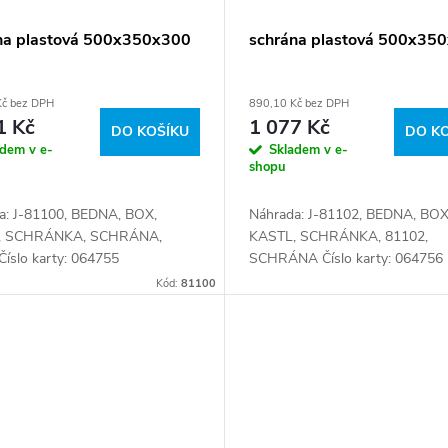
na plastová 500x350x300
schrána plastová 500x35
Kč bez DPH
890,10 Kč bez DPH
1 Kč
1 077 Kč
DO KOŠÍKU
DO K
adem v e-
Skladem v e-
shopu
a: J-81100, BEDNA, BOX,
Náhrada: J-81102, BEDNA, BOX
, SCHRÁNKA, SCHRÁNA,
KASTL, SCHRÁNKA, 81102,
Číslo karty: 064755
SCHRÁNA Číslo karty: 064756
Kód:
81100