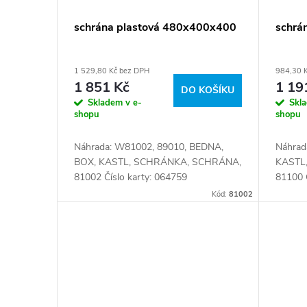
schrána plastová 480x400x400
schrá
1 529,80 Kč bez DPH
984,30 
1 851 Kč
1 19
DO KOŠÍKU
Skladem v e-
Skl
shopu
shopu
Náhrada: W81002, 89010, BEDNA,
Náhrad
BOX, KASTL, SCHRÁNKA, SCHRÁNA,
KASTL
81002 Číslo karty: 064759
81100 
Kód:
81002