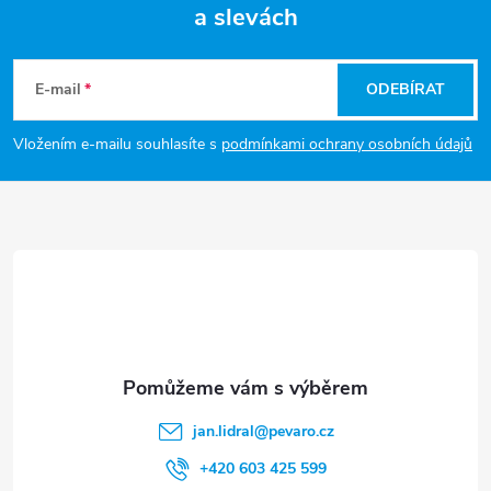
d
a slevách
Z
a
á
c
E-mail
ODEBÍRAT
p
í
Vložením e-mailu souhlasíte s
podmínkami ochrany osobních údajů
p
a
r
t
v
í
k
y
v
jan.lidral
@
pevaro.cz
ý
+420 603 425 599