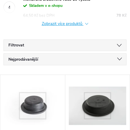
Skladem v e-shopu
64,50 Kč bez DPH
78 Kč
Zobrazit více produktů
Filtrovat
Ř
Nejprodávanější
a
Nejlevnější
V
Nejdražší
z
ý
Abecedně
e
p
n
i