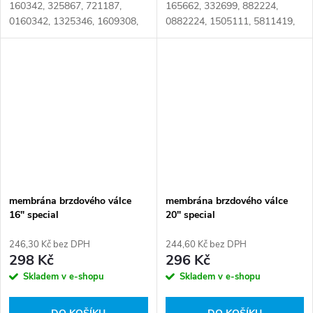
160342, 325867, 721187,
165662, 332699, 882224,
0160342, 1325346, 1609308,
0882224, 1505111, 5811419,
1614796, 1696583, 1935369,
58114190, 0544419010,
00160342, 01123639,
1362030001, BX7408, II36950,
01696583, 02661819,
K031733N00, WA9253751000,
02961819, 000160342,...
02.2030.75,...
membrána brzdového válce
membrána brzdového válce
16" special
20" special
246,30 Kč bez DPH
244,60 Kč bez DPH
298 Kč
296 Kč
Skladem v e-shopu
Skladem v e-shopu