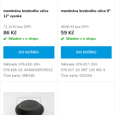
í
s
p
membrána brzdového válce
membrána brzdového válce 9"
12" vysoká
p
r
71,10 Kč bez DPH
48,80 Kč bez DPH
r
86 Kč
59 Kč
o
Skladem v e-shopu
Skladem v e-shopu
o
d
DO KOŠÍKU
DO KOŠÍKU
d
u
Náhrada: 076.418-10A,
Náhrada: 076.417-10A,
u
076.418-10, 44369100535012
076.417-10, 897 120 492 4
k
Číslo karty: 068140
Číslo karty: 010154
k
t
t
ů
ů