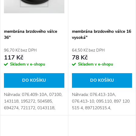
membrána brzdového válce
membrána brzdového válce 16
36"
vysoká"
96,70 Kč bez DPH
64,50 Kč bez DPH
117 Kč
78 Kč
Skladem v e-shopu
Skladem v e-shopu
DO KOŠÍKU
DO KOŠÍKU
Náhrada: 076.409-10A, 07100,
Náhrada: 076.413-10A,
143118, 195272, 504585,
076.413-10, 095.110, 897 120
694274, 721172, 0143118,
515 4, 897120515.4,
0195272, 0504585, 0721172,
8971205164 Číslo karty:
1518481, 1518741, 00143118,
001880
00195272, 01518481,
000143118, 000195272,...