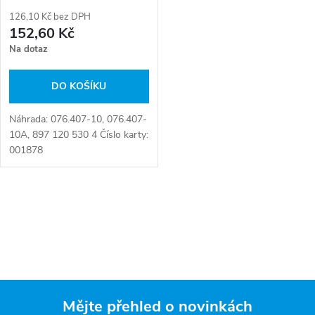
126,10 Kč bez DPH
152,60 Kč
Na dotaz
DO KOŠÍKU
Náhrada: 076.407-10, 076.407-
10A, 897 120 530 4 Číslo karty:
001878
O
v
l
á
Mějte přehled o novinkách