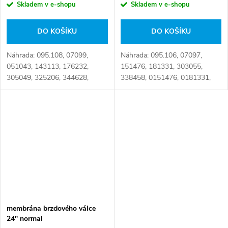
Skladem v e-shopu
Skladem v e-shopu
DO KOŠÍKU
DO KOŠÍKU
Náhrada: 095.108, 07099,
Náhrada: 095.106, 07097,
051043, 143113, 176232,
151476, 181331, 303055,
305049, 325206, 344628,
338458, 0151476, 0181331,
533891, 706128, 0305049,
0303055, 1104252, 1282538,
0533891, 0706128, 1104202,
1325345, 1609309, 1614797,
1305872, 1588818, 1609311,
1935371, 00151476,
1614799, 1912346,...
00181331, 01104252,
01282538,...
membrána brzdového válce
24" normal