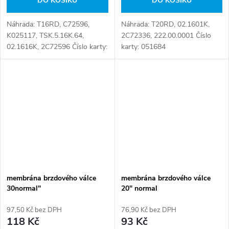
DO KOŠÍKU
DO KOŠÍKU
Náhrada: T16RD, C72596,
Náhrada: T20RD, 02.1601K,
K025117, TSK.5.16K.64,
2C72336, 222.00.0001 Číslo
02.1616K, 2C72596 Číslo karty:
karty: 051684
056647
membrána brzdového válce
membrána brzdového válce
30normal"
20" normal
97,50 Kč bez DPH
76,90 Kč bez DPH
118 Kč
93 Kč