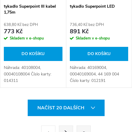
tykadlo Superpoint III kabel
tykadlo Superpoint LED
1,75m
638,80 Kč bez DPH
736,40 Kč bez DPH
773 Kč
891 Kč
Skladem v e-shopu
Skladem v e-shopu
DO KOŠÍKU
DO KOŠÍKU
Náhrada: 40108004,
Náhrada: 40169004,
00040108004 Číslo karty:
00040169004, 44 169 004
014311
Číslo karty: 012191
O
NAČÍST 20 DALŠÍCH
v
l
S