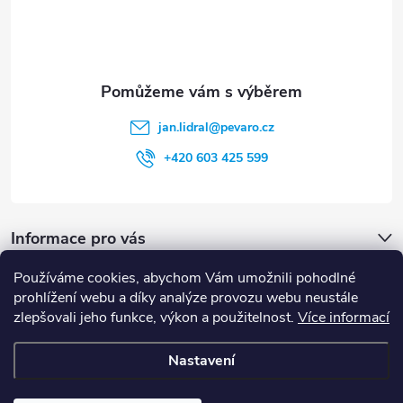
ý
í
p
i
s
jan.lidral
@
pevaro.cz
u
+420 603 425 599
Informace pro vás
Používáme cookies, abychom Vám umožnili pohodlné
Vyhledávání
prohlížení webu a díky analýze provozu webu neustále
zlepšovali jeho funkce, výkon a použitelnost.
Více informací
HLEDAT
Nastavení
Copyright 2026
Pevaro.cz
. Všechna práva vyhrazena.
Upravit nastavení