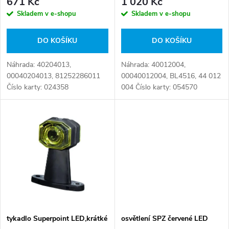
r
671 Kč
1 020 Kč
o
Skladem v e-shopu
Skladem v e-shopu
o
d
DO KOŠÍKU
DO KOŠÍKU
d
u
Náhrada: 40204013,
Náhrada: 40012004,
u
00040204013, 81252286011
00040012004, BL4516, 44 012
k
Číslo karty: 024358
004 Číslo karty: 054570
k
t
t
ů
ů
tykadlo Superpoint LED,krátké
osvětlení SPZ červené LED