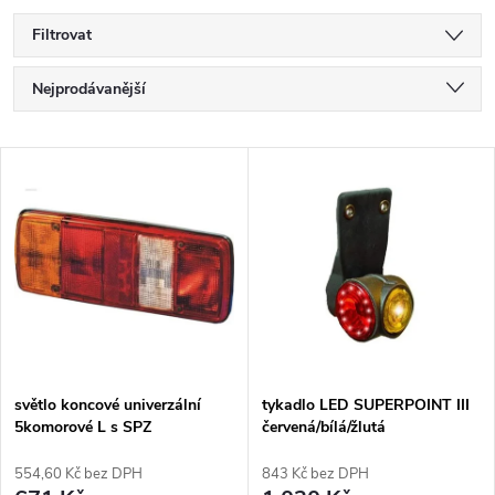
Filtrovat
Ř
Nejprodávanější
a
Nejlevnější
V
Nejdražší
z
ý
Abecedně
e
p
n
i
í
s
p
světlo koncové univerzální
tykadlo LED SUPERPOINT III
5komorové L s SPZ
červená/bílá/žlutá
p
r
554,60 Kč bez DPH
843 Kč bez DPH