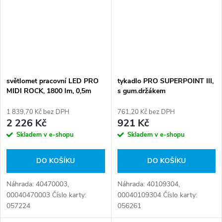
světlomet pracovní LED PRO
tykadlo PRO SUPERPOINT III,
MIDI ROCK, 1800 lm, 0,5m
s gum.držákem
kabel, oválné, 2x LED, 12V-
36V
1 839,70 Kč bez DPH
761,20 Kč bez DPH
2 226 Kč
921 Kč
Skladem v e-shopu
Skladem v e-shopu
DO KOŠÍKU
DO KOŠÍKU
Náhrada: 40470003,
Náhrada: 40109304,
00040470003 Číslo karty:
00040109304 Číslo karty:
057224
056261