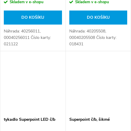
Skladem v e-shopu
Skladem v e-shopu
DO KOŠÍKU
DO KOŠÍKU
Náhrada: 40256011,
Náhrada: 40205508,
00040256011 Číslo karty:
00040205508 Číslo karty:
021122
018431
tykadlo Superpoint LED č/b
Superpoint č/b, šikmé