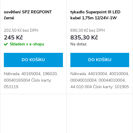
osvětlení SPZ REGPOINT
tykadlo Superpoint III LED
černé
kabel 1,75m 12/24V-1W
202,50 Kč bez DPH
690,30 Kč bez DPH
245 Kč
835,30 Kč
Skladem v e-shopu
Na dotaz
DO KOŠÍKU
DO KOŠÍKU
Náhrada: 40165004, 196020,
Náhrada: 44010004, 40010004,
00040165004 Číslo karty:
00040010004, 00044010004,
053119
44 010 004 Číslo karty: 101905