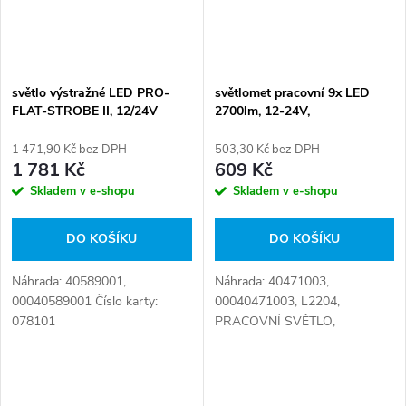
světlo výstražné LED PRO-
světlomet pracovní 9x LED
FLAT-STROBE II, 12/24V
2700lm, 12-24V,
110x51x135mm - hranatý
1 471,90 Kč bez DPH
503,30 Kč bez DPH
1 781 Kč
609 Kč
Skladem v e-shopu
Skladem v e-shopu
DO KOŠÍKU
DO KOŠÍKU
Náhrada: 40589001,
Náhrada: 40471003,
00040589001 Číslo karty:
00040471003, L2204,
078101
PRACOVNÍ SVĚTLO,
1GA357106022 Číslo karty:
060637