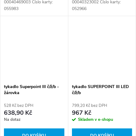
00040469003 Číslo karty:
00040323002 Číslo karty:
055983
052966
tykadlo Superpoint III č/ž/b -
tykadlo SUPERPOINT III LED
žárovka
č/ž/b
528 Kč bez DPH
799,20 Kč bez DPH
638,90 Kč
967 Kč
Na dotaz
Skladem v e-shopu
DO KOŠÍKU
DO KOŠÍKU