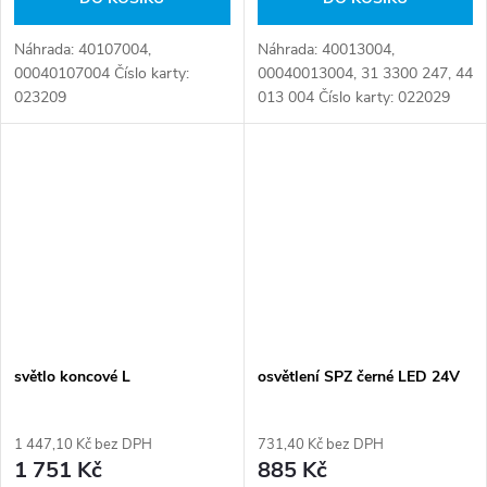
Náhrada: 40107004,
Náhrada: 40013004,
00040107004 Číslo karty:
00040013004, 31 3300 247, 44
023209
013 004 Číslo karty: 022029
světlo koncové L
osvětlení SPZ černé LED 24V
1 447,10 Kč bez DPH
731,40 Kč bez DPH
1 751 Kč
885 Kč