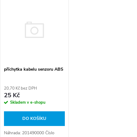
V
Nejdražší
z
ý
Abecedně
e
p
n
i
í
s
příchytka kabelu senzoru ABS
p
p
r
20,70 Kč bez DPH
r
25 Kč
o
Skladem v e-shopu
o
d
DO KOŠÍKU
d
u
Náhrada: 201490000 Číslo