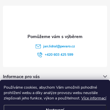
r
t
v
í
k
y
v
jan.lidral
@
pevaro.cz
ý
+420 603 425 599
p
i
Informace pro vás
s
u
Používáme cookies, abychom Vám umožnili pohodlné
Vyhledávání
prohlížení webu a díky analýze provozu webu neustále
zlepšovali jeho funkce, výkon a použitelnost.
Více informací
HLEDAT