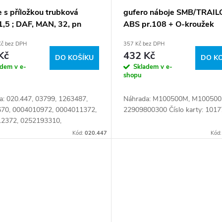
 s příložkou trubková
gufero náboje SMB/TRAIL
,5 ; DAF, MAN, 32, pn
ABS pr.108 + O-kroužek
Kč bez DPH
357 Kč bez DPH
Kč
432 Kč
DO KOŠÍKU
DO K
adem v e-
Skladem v e-
shopu
a: 020.447, 03799, 1263487,
Náhrada: M100500M, M100500
70, 0004010972, 0004011372,
22909800300 Číslo karty: 1017
2372, 0252193310,
4210, 017.156-00,
Kód:
020.447
Kód
9.33.10, 037.064-00A,
54.21.0, 1263 487,...