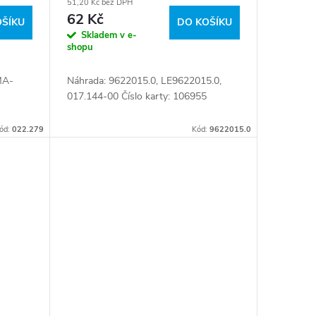
51,20 Kč bez DPH
62 Kč
OŠÍKU
DO KOŠÍKU
Skladem v e-
shopu
MA-
Náhrada: 9622015.0, LE9622015.0,
017.144-00 Číslo karty: 106955
017
ód:
022.279
Kód:
9622015.0