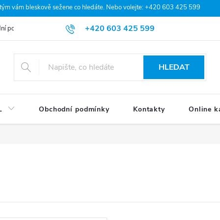
 tým vám bleskově sežene co hledáte. Nebo volejte: +420 603 425 599
+420 603 425 599
ní podmínky
Podmínky ochrany osobních údajů
Moje objednávka
HLEDAT
L
Obchodní podmínky
Kontakty
Online k