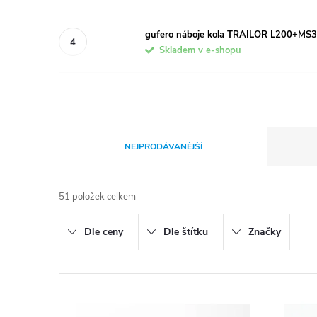
gufero náboje kola TRAILOR L200+MS30
Skladem v e-shopu
Ř
NEJPRODÁVANĚJŠÍ
a
51
položek celkem
z
Dle ceny
Dle štítku
Značky
e
n
V