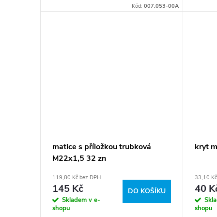
k
Kód:
007.053-00A
t
ů
matice s příložkou trubková
kryt 
M22x1,5 32 zn
119,80 Kč bez DPH
33,10 K
145 Kč
40 K
DO KOŠÍKU
Skladem v e-
Skl
shopu
shopu