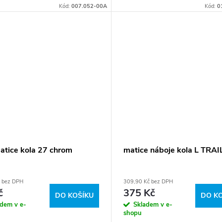
Kód:
007.052-00A
Kód:
0
matice kola 27 chrom
matice náboje kola L TRA
č bez DPH
309,90 Kč bez DPH
č
375 Kč
DO KOŠÍKU
DO K
adem v e-
Skladem v e-
shopu