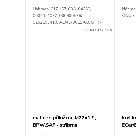
Náhrada: 017.157-00A, 04689,
Náhrad
0004011072, 0009905753,
Číslo k
0252193410, AZME-0011-00, STR-
70302, 000 401 10 72, 000 401 10 72
Kód:
017.157-00A
S1, 000 401 1072, 000 990 5753,
017.157-00, 02.5219.34.10,...
matice s příložkou M22x1,5,
kryt 
BPW,SAF - stříbrná
ECar/