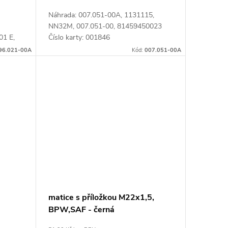
Náhrada: 007.051-00A, 1131115,
NN32M, 007.051-00, 81459450023
01 E,
Číslo karty: 001846
rty:
96.021-00A
Kód:
007.051-00A
matice s příložkou M22x1,5,
BPW,SAF - černá