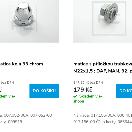
matice kola 33 chrom
matice s příložkou trubkov
M22x1,5 ; DAF, MAN, 32, 
č bez DPH
147,90 Kč bez DPH
č
179 Kč
DO KOŠÍKU
DO K
adem v e-
Skladem v e-
shopu
a: 007.052-00A, 007.052-00
Náhrada: 017.156-00A, 000 401
arty: 009919
017.156-00 Číslo karty: 065644