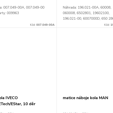
a: 007.049-00A, 007.049-00
Náhrada: 196.021-00A, 60008,
arty: 009963
060008, 6502801, 19602100,
196.021-00, 6007000D, 650 28
6502801E, 7565028010 Číslo ka
Kód:
007.049-00A
Kód:
1
002311
kola IVECO
matice náboje kola MAN
ETech/EStar, 10 děr