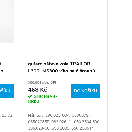
á
gufero náboje kola TRAILOR
pn
L200+MS300 víko na 6 šroubů
386,80 Kč bez DPH
468 Kč
OŠÍKU
DO KOŠÍKU
Skladem v e-
shopu
 13 72,
Náhrada: 196.023-00A, 060007S,
06502085P, 082.026, 11.060.3504.500,
196.023-00, 650 2085, 650 2085 P,