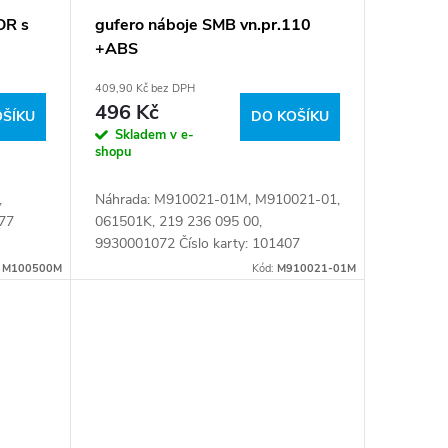
OR s
gufero náboje SMB vn.pr.110
+ABS
409,90 Kč bez DPH
496 Kč
OŠÍKU
DO KOŠÍKU
Skladem v e-
shopu
,
Náhrada: M910021-01M, M910021-01,
77
061501K, 219 236 095 00,
9930001072 Číslo karty: 101407
:
M100500M
Kód:
M910021-01M