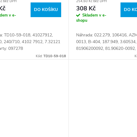
Kč bez DPH
254,60 Kč bez DPH
Kč
308 Kč
DO KOŠÍKU
DO K
adem v e-
Skladem v e-
shopu
a: TD10-59-018, 41027912,
Náhrada: 022.279, 106416, AZ
0, 240/710, 4102 7912, 7.32121
0013, B-404, 187.949, 3.60534,
arty: 097278
81906200092, 81.90620-0092,
81.90620.0092 Číslo karty: 060
Kód:
TD10-59-018
K