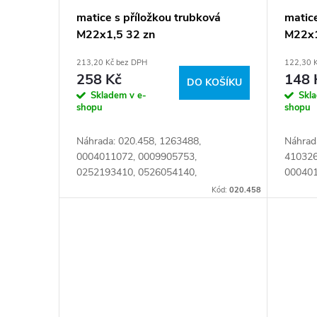
matice s příložkou trubková
matice
M22x1,5 32 zn
M22x1
213,20 Kč bez DPH
122,30 
258 Kč
148 
DO KOŠÍKU
Skladem v e-
Skl
shopu
shopu
Náhrada: 020.458, 1263488,
Náhrad
0004011072, 0009905753,
410326
0252193410, 0526054140,
000401
0526054141, A0004011072,
052605
Kód:
020.458
A0009905753, 81455030034,
02.521
81455030055, 81455030058 Číslo
05.260.
karty: 106449