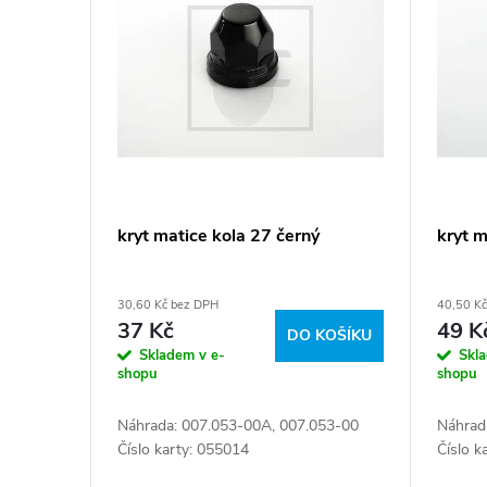
í
ý
p
p
r
i
o
s
d
p
kryt matice kola 27 černý
kryt 
u
r
30,60 Kč bez DPH
40,50 K
k
o
37 Kč
49 K
DO KOŠÍKU
Skladem v e-
Skl
t
d
shopu
shopu
ů
Náhrada: 007.053-00A, 007.053-00
Náhrad
u
Číslo karty: 055014
Číslo k