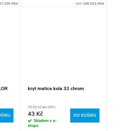
6502085 P, 6502085P Číslo karty:
17.156-00A
Kód:
196.023-00A
050167
ILOR
kryt matice kola 32 chrom
35,50 Kč bez DPH
43 Kč
OŠÍKU
DO KOŠÍKU
Skladem v e-
shopu