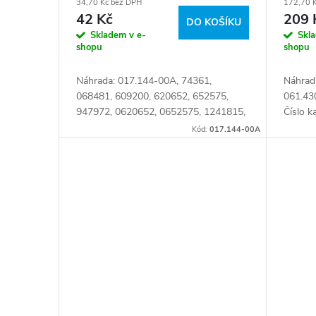
34,70 Kč bez DPH
172,70 
42 Kč
209 
DO KOŠÍKU
Skladem v e-
Skl
shopu
shopu
Náhrada: 017.144-00A, 74361,
Náhrad
068481, 609200, 620652, 652575,
061.43
947972, 0620652, 0652575, 1241815,
Číslo k
1356737, 1358990, 1402360,
Kód:
017.144-00A
1455046, 1826088, 4459603,
02064102, 04459603,...