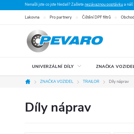
Přejít
Nenašli jste co jste hledali? Zašlete
nezávaznou poptávku
a náš
na
Lakovna
Pro partnery
Čištění DPF filtrů
Obchod
obsah
UNIVERZÁLNÍ DÍLY
ZNAČKA VOZIDE
ZNAČKA VOZIDEL
TRAILOR
Díly náprav
Domů
Díly náprav