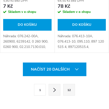
5,80 Kč bez DPH
64,50 Kč bez DPH
7 Kč
78 Kč
Skladem v e-shopu
Skladem v e-shopu
DO KOŠÍKU
DO KOŠÍKU
Náhrada: 076.242-00A,
Náhrada: 076.413-10A,
260900, 6239142, 0 260 900,
076.413-10, 095.110, 897 120
0260 900, 02.210.7130.010,
515 4, 897120515.4,
076.242-00, 260 900,
8971205164 Číslo karty:
893.030.170.4 Číslo karty:
001880
003567
O
NAČÍST 20 DALŠÍCH
v
l
S
1
12
t
á
r
d
á