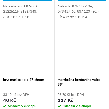
Náhrada: 266.002-00A,
Náhrada: 076.417-10A,
21225115, 21227349,
076.417-10, 897 120 492 4
AUG31003, DX195,
Číslo karty: 010154
FHDI00066, MBR5073,
MBR9018, ROR103, ROR114,
ROR114M, 09.7957.10, 212 27
349, 215.112, 266.002-00 Číslo
karty: 018284
kryt matice kola 27 chrom
membrána brzdového válce
36"
33,10 Kč bez DPH
96,70 Kč bez DPH
40 Kč
117 Kč
Skladem v e-shopu
Skladem v e-shopu