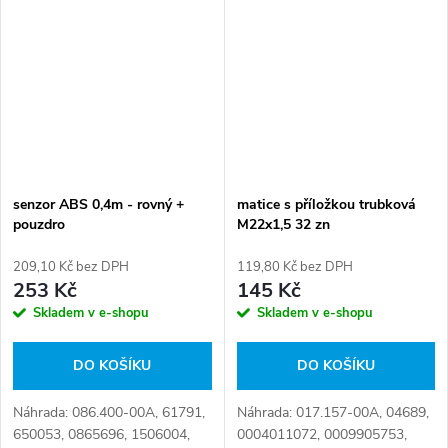
K144126K50, 03029023100,
094.708-00, 3029023100,...
senzor ABS 0,4m - rovný +
matice s příložkou trubková
pouzdro
M22x1,5 32 zn
209,10 Kč bez DPH
119,80 Kč bez DPH
253 Kč
145 Kč
Skladem v e-shopu
Skladem v e-shopu
DO KOŠÍKU
DO KOŠÍKU
Náhrada: 086.400-00A, 61791,
Náhrada: 017.157-00A, 04689,
650053, 0865696, 1506004,
0004011072, 0009905753,