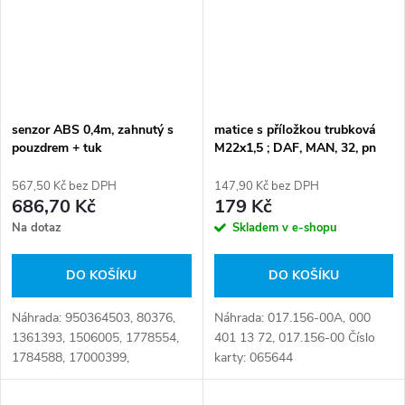
senzor ABS 0,4m, zahnutý s
matice s příložkou trubková
pouzdrem + tuk
M22x1,5 ; DAF, MAN, 32, pn
567,50 Kč bez DPH
147,90 Kč bez DPH
686,70 Kč
179 Kč
Na dotaz
Skladem v e-shopu
DO KOŠÍKU
DO KOŠÍKU
Náhrada: 950364503, 80376,
Náhrada: 017.156-00A, 000
1361393, 1506005, 1778554,
401 13 72, 017.156-00 Číslo
1784588, 17000399,
karty: 065644
550003349, 0045424418,
0233170500, K144126,