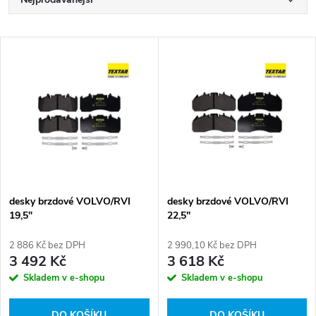
Ř
a
Nejlevnější
V
Nejdražší
z
ý
Abecedně
e
p
n
i
í
s
p
desky brzdové VOLVO/RVI
desky brzdové VOLVO/RVI
19,5"
22,5"
p
r
2 886 Kč bez DPH
2 990,10 Kč bez DPH
r
3 492 Kč
3 618 Kč
o
Skladem v e-shopu
Skladem v e-shopu
o
DO KOŠÍKU
DO KOŠÍKU