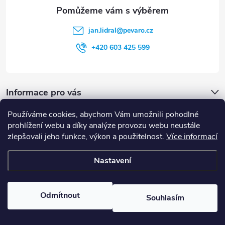
i
s
jan.lidral
@
pevaro.cz
u
+420 603 425 599
Informace pro vás
Používáme cookies, abychom Vám umožnili pohodlné
Vyhledávání
prohlížení webu a díky analýze provozu webu neustále
zlepšovali jeho funkce, výkon a použitelnost.
Více informací
HLEDAT
Nastavení
Copyright 2026
Pevaro.cz
. Všechna práva vyhrazena.
Upravit nastavení
cookies
Odmítnout
Souhlasím