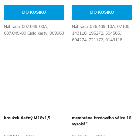
DO KOŠÍKU
DO KOŠÍKU
Náhrada: 007.049-00A,
Náhrada: 076.409-10A, 07100,
007.049-00 Číslo karty: 009963
143118, 195272, 504585,
694274, 721172, 0143118,
0195272, 0504585, 0721172,
1518481, 1518741, 00143118,
00195272, 01518481,
000143118, 000195272,...
kroužek tlačný M16x1,5
membrána brzdového válce 16
vysoká"