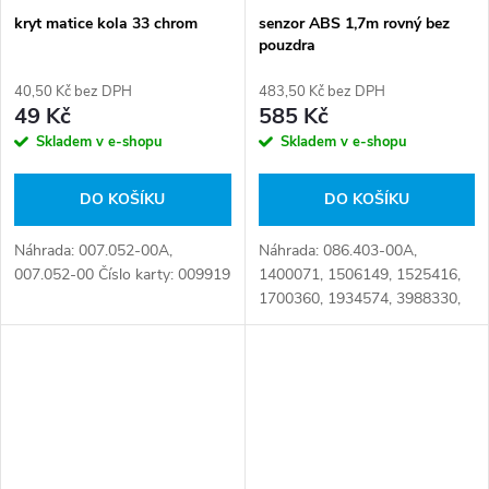
kryt matice kola 33 chrom
senzor ABS 1,7m rovný bez
pouzdra
40,50 Kč bez DPH
483,50 Kč bez DPH
49 Kč
585 Kč
Skladem v e-shopu
Skladem v e-shopu
DO KOŠÍKU
DO KOŠÍKU
Náhrada: 007.052-00A,
Náhrada: 086.403-00A,
007.052-00 Číslo karty: 009919
1400071, 1506149, 1525416,
1700360, 1934574, 3988330,
20390737, 20442752,
20442753, 20442755,
21361902, 24060006,
30011004, 412820700,
500023558,...