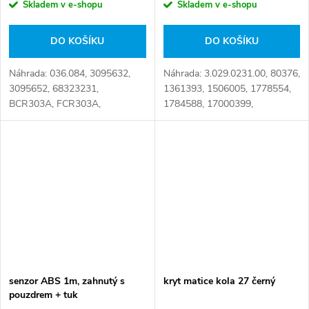
Skladem v e-shopu
Skladem v e-shopu
DO KOŠÍKU
DO KOŠÍKU
Náhrada: 036.084, 3095632,
Náhrada: 3.029.0231.00, 80376,
3095652, 68323231,
1361393, 1506005, 1778554,
BCR303A, FCR303A,
1784588, 17000399,
MBR9002, MTX-T-811,
550003349, 950364503,
NCA1203.10, NSX1203.10,
03029023100, 094.708-00,
08.8240.10, 3095 632, 683
3029023100, 4410325780,
23231 Číslo karty: 101033
4410326330, 4410329212,...
senzor ABS 1m, zahnutý s
kryt matice kola 27 černý
pouzdrem + tuk