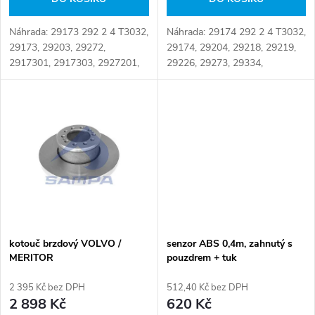
d
d
u
Náhrada: 29173 292 2 4 T3032,
Náhrada: 29174 292 2 4 T3032,
u
29173, 29203, 29272,
29174, 29204, 29218, 29219,
k
2917301, 2917303, 2927201,
29226, 29273, 29334,
k
20526569, 20560414,
2917401, 2917402, 2917403,
20568712, 20568715,
2927301, 20526568,
t
21352573, 21488186,
20560412, 20568711,
t
21496551, EKBP.173, JCP013,
20568714, 21024701,
ů
PD/195,...
21024702,...
ů
kotouč brzdový VOLVO /
senzor ABS 0,4m, zahnutý s
MERITOR
pouzdrem + tuk
2 395 Kč bez DPH
512,40 Kč bez DPH
2 898 Kč
620 Kč