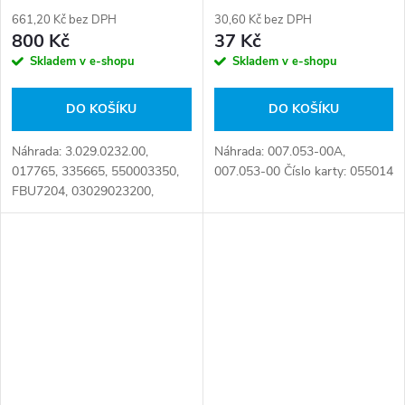
661,20 Kč bez DPH
30,60 Kč bez DPH
800 Kč
37 Kč
Skladem v e-shopu
Skladem v e-shopu
DO KOŠÍKU
DO KOŠÍKU
Náhrada: 3.029.0232.00,
Náhrada: 007.053-00A,
017765, 335665, 550003350,
007.053-00 Číslo karty: 055014
FBU7204, 03029023200,
096.211, 1 738 458,
4410328090, 4410328790,
4410329222, 5010422332,
5058078841 Číslo karty:
001612