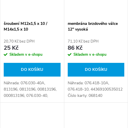
šroubení M12x1,5 x 10 /
membrána brzdového válce
M14x1,5 x 10
12" vysoká
20,70 Kč bez DPH
71,10 Kč bez DPH
25 Kč
86 Kč
Skladem v e-shopu
Skladem v e-shopu
DO KOŠÍKU
DO KOŠÍKU
Náhrada: 076.030-40A,
Náhrada: 076.418-10A,
813196, 0813196, 00813196,
076.418-10, 44369100535012
000813196, 076.030-40,
Číslo karty: 068140
126.320-00A, 813 196, 893
100 564 4 Číslo karty: 068186