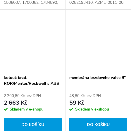
1506007, 1700352, 1784590,
0252193410, AZME-0011-00,
4240468, 505820819,
STR-70302, 000 401 10 72,
950364506, 0233170700,
000 401 10 72 S1, 000 401
AEV08116, CF104083,
1072, 000 990 5753, 017.157-
CF371483, N2255200060,...
00, 02.5219.34.10,...
kotouč brzd.
membrána brzdového válce 9"
ROR/Meritor/Rockwell s ABS
2 200,80 Kč bez DPH
48,80 Kč bez DPH
2 663 Kč
59 Kč
Skladem v e-shopu
Skladem v e-shopu
DO KOŠÍKU
DO KOŠÍKU