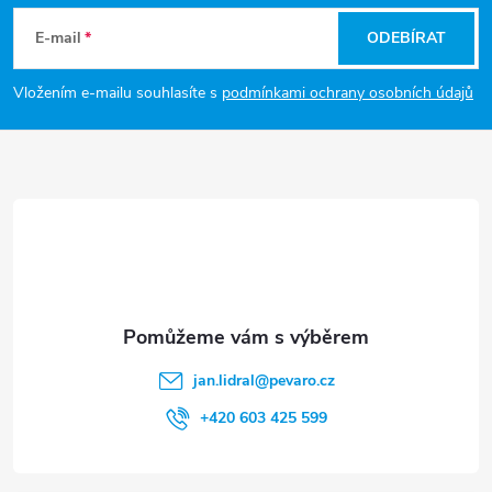
r
á
í
E-mail
ODEBÍRAT
v
p
Vložením e-mailu souhlasíte s
podmínkami ochrany osobních údajů
k
a
y
t
v
ý
í
p
i
s
jan.lidral
@
pevaro.cz
u
+420 603 425 599