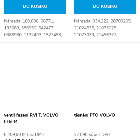
DO KOŠÍKU
DO KOŠÍKU
Náhrada: 100.006, 08771,
Náhrada: 034.222, 20709205,
193689, 386930, 542477,
21024535, 21073025,
0386930, 1132493, 1527453,
21073039, 21456377,
1672152, 2013590, 3435786,
21456380, 21818651,
6027074, 6853913, 7981909,
21937969, 21937977,
03435786, 07981909,
22583045, 85013277, SD-
42487482, 86027074,...
D037, 21 024 535, 21 073 025,
21 456 377, 21...
ventil řazení RVI T, VOLVO
těsnění PTO VOLVO
FH/FM
8 409,90 Kč bez DPH
271,90 Kč bez DPH