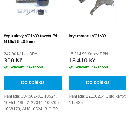
p
n
i
í
s
p
čep kulový VOLVO řazení P/L
kryt motoru VOLVO
M16x1,5 L95mm
p
r
247,90 Kč bez DPH
15 214,90 Kč bez DPH
r
300 Kč
18 410 Kč
o
Skladem v e-shopu
Skladem v e-shopu
o
d
DO KOŠÍKU
DO KOŠÍKU
d
u
Náhrada: 097.562-01, 10524,
Náhrada: 22190294 Číslo karty:
u
10951, 19542, 27044, 100705,
112495
k
1668179, AUG10524, BJG-79,
k
JTE2501, STR-100705,
097.562, 140.065-00, 2.32102
t
Číslo karty: 076231