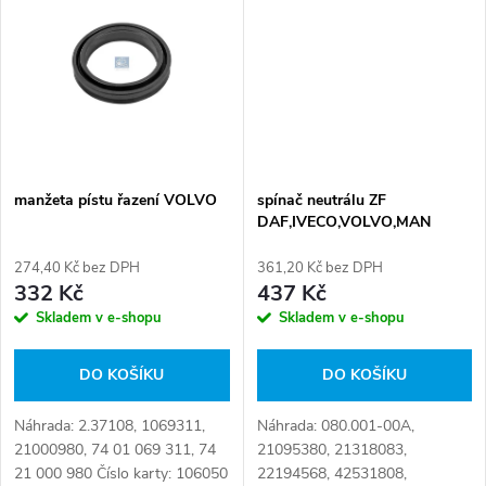
t
ů
ů
manžeta pístu řazení VOLVO
spínač neutrálu ZF
DAF,IVECO,VOLVO,MAN
F2000,RVI
274,40 Kč bez DPH
361,20 Kč bez DPH
332 Kč
437 Kč
Skladem v e-shopu
Skladem v e-shopu
DO KOŠÍKU
DO KOŠÍKU
Náhrada: 2.37108, 1069311,
Náhrada: 080.001-00A,
21000980, 74 01 069 311, 74
21095380, 21318083,
21 000 980 Číslo karty: 106050
22194568, 42531808,