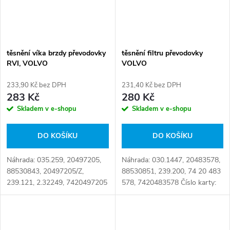
těsnění víka brzdy převodovky
těsnění filtru převodovky
RVI, VOLVO
VOLVO
233,90 Kč bez DPH
231,40 Kč bez DPH
283 Kč
280 Kč
Skladem v e-shopu
Skladem v e-shopu
DO KOŠÍKU
DO KOŠÍKU
Náhrada: 035.259, 20497205,
Náhrada: 030.1447, 20483578,
88530843, 20497205/Z,
88530851, 239.200, 74 20 483
239.121, 2.32249, 7420497205
578, 7420483578 Číslo karty:
Číslo karty: 105110
104287