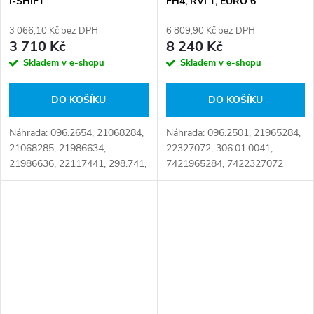
I-SHIFT
FH4, RVI T, EURO 6
3 066,10 Kč bez DPH
6 809,90 Kč bez DPH
3 710 Kč
8 240 Kč
Skladem v e-shopu
Skladem v e-shopu
DO KOŠÍKU
DO KOŠÍKU
Náhrada: 096.2654, 21068284,
Náhrada: 096.2501, 21965284,
21068285, 21986634,
22327072, 306.01.0041,
21986636, 22117441, 298.741,
7421965284, 7422327072
4213659462, 7421068284,
Číslo karty: 105936
7421068285, 7421986636,
7422117441 Číslo karty:
106265