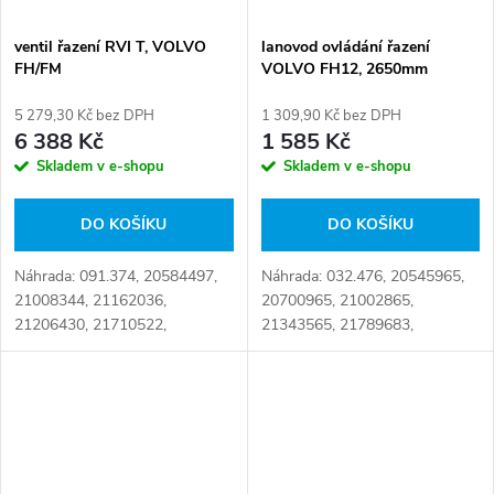
ventil řazení RVI T, VOLVO
lanovod ovládání řazení
FH/FM
VOLVO FH12, 2650mm
5 279,30 Kč bez DPH
1 309,90 Kč bez DPH
6 388 Kč
1 585 Kč
Skladem v e-shopu
Skladem v e-shopu
DO KOŠÍKU
DO KOŠÍKU
Náhrada: 091.374, 20584497,
Náhrada: 032.476, 20545965,
21008344, 21162036,
20700965, 21002865,
21206430, 21710522,
21343565, 21789683,
21965253, 22327063,
5049001683AM Číslo karty:
306.01.0012, 7420584497,
105854
7421008344, 7421162036,
7421206430, 7421710522,
7421965253,...