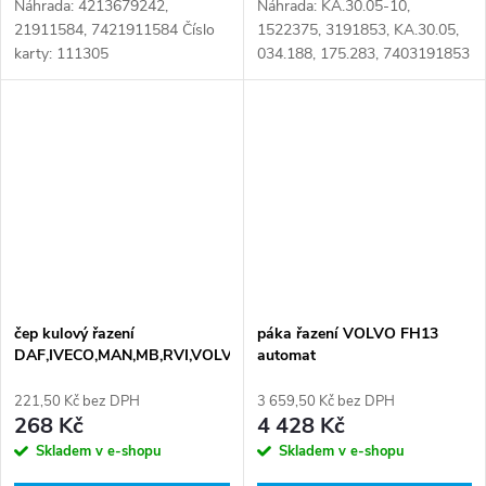
Náhrada: 4213679242,
Náhrada: KA.30.05-10,
21911584, 7421911584 Číslo
1522375, 3191853, KA.30.05,
karty: 111305
034.188, 175.283, 7403191853
Číslo karty: 103245
čep kulový řazení
páka řazení VOLVO FH13
DAF,IVECO,MAN,MB,RVI,VOLVO
automat
221,50 Kč bez DPH
3 659,50 Kč bez DPH
268 Kč
4 428 Kč
Skladem v e-shopu
Skladem v e-shopu