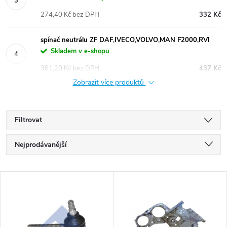
274,40 Kč bez DPH
332 Kč
spínač neutrálu ZF DAF,IVECO,VOLVO,MAN F2000,RVI
Skladem v e-shopu
361,20 Kč bez DPH
437 Kč
Zobrazit více produktů
Filtrovat
Ř
Nejprodávanější
a
Nejlevnější
V
Nejdražší
z
ý
Abecedně
e