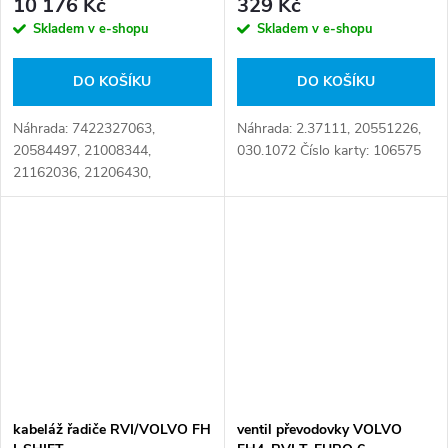
10 176 Kč
329 Kč
Skladem v e-shopu
Skladem v e-shopu
DO KOŠÍKU
DO KOŠÍKU
Náhrada: 7422327063,
Náhrada: 2.37111, 20551226,
20584497, 21008344,
030.1072 Číslo karty: 106575
21162036, 21206430,
21710522, 21965253,
22327063, RR-07243,
08.30.1008, 091.374, 20 584
497, 21 008 344, 21 162 036,
21 206 430, 21 710...
kabeláž řadiče RVI/VOLVO FH
ventil převodovky VOLVO