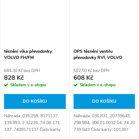
těsnění víka převodovky
OPS těsnění ventilu
VOLVO FH/FM
převodovky RVI, VOLVO
684,30 Kč bez DPH
502,50 Kč bez DPH
828 Kč
608 Kč
Skladem v e-shopu
Skladem v e-shopu
DO KOŠÍKU
DO KOŠÍKU
Náhrada: 035.258, 8171137,
Náhrada: 030.831, 20739643,
139.993, 2.32226, 74 08 171
298.984, 306.01.0012.04, 74 20
137, 7408171137 Číslo karty:
739 643 Číslo karty: 101387
103235