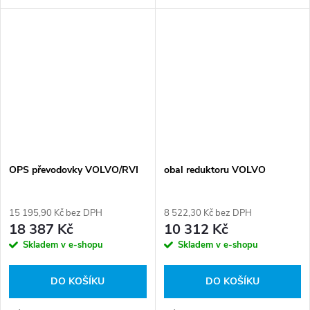
42555374, 42560500,
85116453, 042531808,
042555374, 042560500,
500056811, 0015451809,
0015454909, 0015458409,...
OPS převodovky VOLVO/RVI
obal reduktoru VOLVO
15 195,90 Kč bez DPH
8 522,30 Kč bez DPH
18 387 Kč
10 312 Kč
Skladem v e-shopu
Skladem v e-shopu
DO KOŠÍKU
DO KOŠÍKU