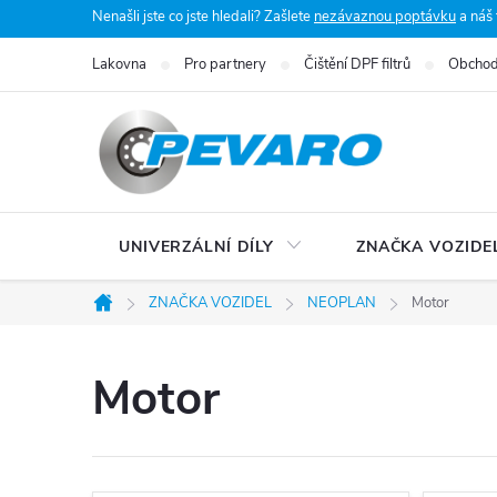
Přejít
Nenašli jste co jste hledali? Zašlete
nezávaznou poptávku
a náš
na
Lakovna
Pro partnery
Čištění DPF filtrů
Obchod
obsah
UNIVERZÁLNÍ DÍLY
ZNAČKA VOZIDE
ZNAČKA VOZIDEL
NEOPLAN
Motor
Domů
Motor