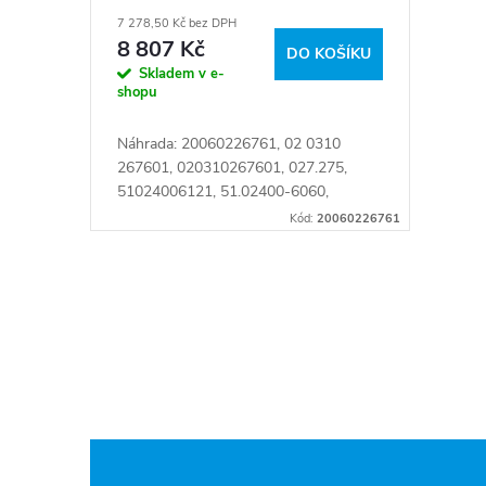
r
7 278,50 Kč bez DPH
k
o
8 807 Kč
DO KOŠÍKU
Skladem v e-
t
d
shopu
ů
Náhrada: 20060226761, 02 0310
u
267601, 020310267601, 027.275,
51024006121, 51.02400-6060,
k
51.02400-6121, 51.02400-6151,
Kód:
20060226761
51.02400-6176, 51.02400.6176 Číslo
t
karty: 098268
O
ů
v
l
á