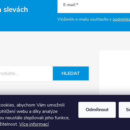
E-mail
a slevách
Vložením e-mailu souhlasíte s
podmínka
HLEDAT
cookies, abychom Vám umožnili
Odmítnout
S
ohlížení webu a díky analýze
u neustále zlepšovali jeho funkce,
žitelnost.
Více informací