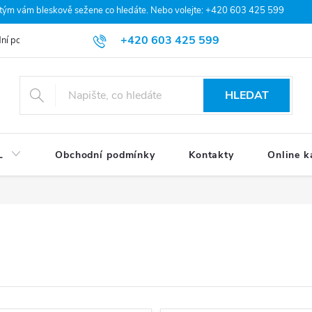
 tým vám bleskově sežene co hledáte. Nebo volejte: +420 603 425 599
+420 603 425 599
ní podmínky
Podmínky ochrany osobních údajů
Moje objednávka
HLEDAT
L
Obchodní podmínky
Kontakty
Online k