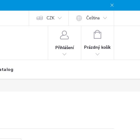
CZK
Čeština
NÁKUPNÍ
KOŠÍK
Prázdný košík
Přihlášení
atalog