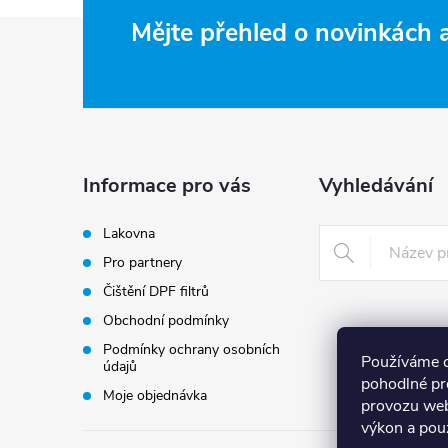
d
Z
Mějte přehled o novinkách
a
c
á
í
p
p
a
Informace pro vás
Vyhledávání
r
t
v
Lakovna
Pro partnery
k
í
Čištění DPF filtrů
y
Obchodní podmínky
v
Podmínky ochrany osobních
Používáme 
údajů
pohodlné pr
ý
Moje objednávka
provozu web
výkon a pou
p