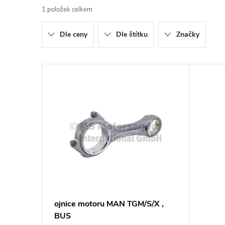
1
položek celkem
z
Dle ceny
Dle štítku
Značky
e
n
V
í
ý
p
p
r
i
o
s
d
p
ojnice motoru MAN TGM/S/X ,
u
BUS