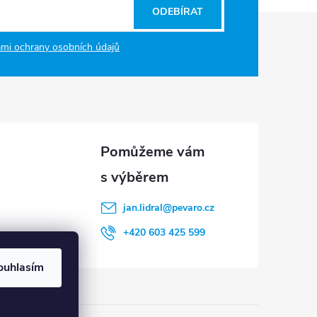
ODEBÍRAT
mi ochrany osobních údajů
jan.lidral
@
pevaro.cz
+420 603 425 599
ouhlasím