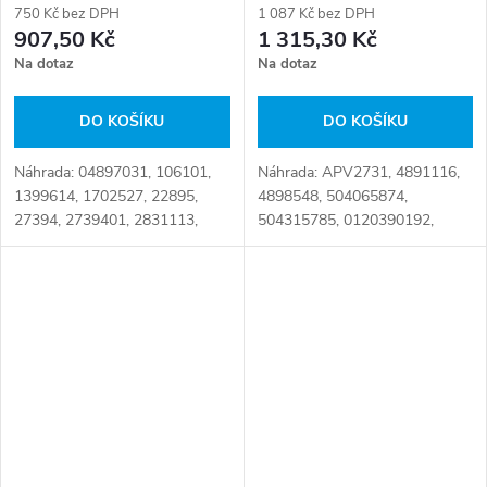
750 Kč bez DPH
1 087 Kč bez DPH
907,50 Kč
1 315,30 Kč
Na dotaz
Na dotaz
DO KOŠÍKU
DO KOŠÍKU
Náhrada: 04897031, 106101,
Náhrada: APV2731, 4891116,
1399614, 1702527, 22895,
4898548, 504065874,
27394, 2739401, 2831113,
504315785, 0120390192,
4897031, 504065878,
06KD494A Číslo karty: 080949
532029110, 58844, 8143-
161413, APV1043, APV1086,
DAYAPV1043, DAYAPV1086,...