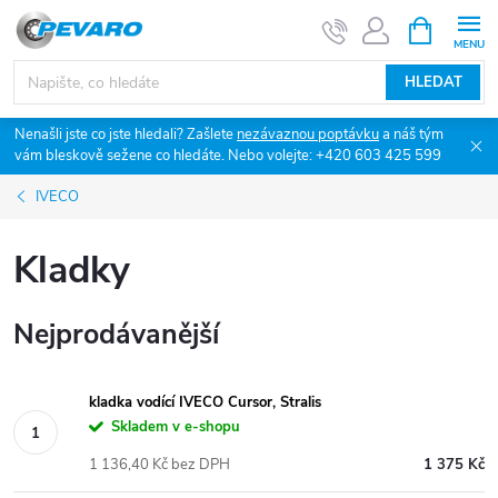
Přejít
NÁKUPNÍ
KOŠÍK
na
obsah
HLEDAT
Nenašli jste co jste hledali? Zašlete
nezávaznou poptávku
a náš tým
vám bleskově sežene co hledáte. Nebo volejte: +420 603 425 599
IVECO
Kladky
Nejprodávanější
kladka vodící IVECO Cursor, Stralis
Skladem v e-shopu
1 136,40 Kč bez DPH
1 375 Kč