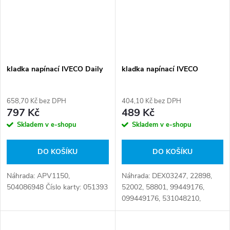
kladka napínací IVECO Daily
kladka napínací IVECO
658,70 Kč bez DPH
404,10 Kč bez DPH
797 Kč
489 Kč
Skladem v e-shopu
Skladem v e-shopu
DO KOŠÍKU
DO KOŠÍKU
Náhrada: APV1150,
Náhrada: DEX03247, 22898,
504086948 Číslo karty: 051393
52002, 58801, 99449176,
099449176, 531048210,
APV1049, T38652, VKMCV
52002, VKMCV52002, 0 9944