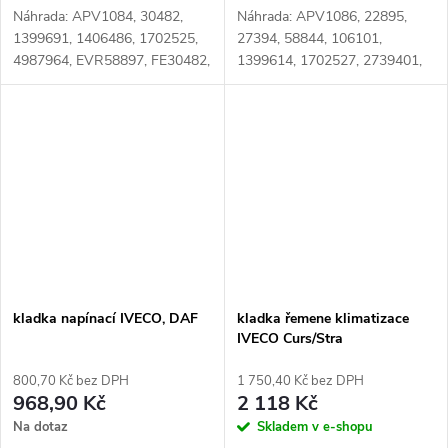
Náhrada: APV1084, 30482,
Náhrada: APV1086, 22895,
1399691, 1406486, 1702525,
27394, 58844, 106101,
4987964, EVR58897, FE30482,
1399614, 1702527, 2739401,
MECDI381033, RV717529,
2831113, 4897031, 04897031,
T38584, VKMCV52006,
504065878, 532029110,
050.499 Číslo karty: 011453
APV1043, DAYAPV1043,
DAYAPV1086, FE22895,
GA340,...
kladka napínací IVECO, DAF
kladka řemene klimatizace
IVECO Curs/Stra
800,70 Kč bez DPH
1 750,40 Kč bez DPH
968,90 Kč
2 118 Kč
Na dotaz
Skladem v e-shopu