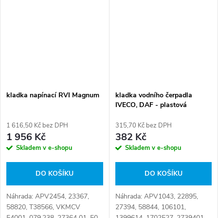
9176, 03-247, 0-N1679, 0-
N1679S, 234 000 0002, 27402
01,...
kladka napínací RVI Magnum
kladka vodního čerpadla
IVECO, DAF - plastová
1 616,50 Kč bez DPH
315,70 Kč bez DPH
1 956 Kč
382 Kč
Skladem v e-shopu
Skladem v e-shopu
DO KOŠÍKU
DO KOŠÍKU
Náhrada: APV2454, 23367,
Náhrada: APV1043, 22895,
58820, T38566, VKMCV
27394, 58844, 106101,
54001, 079.238, 27364 01, 50
1399614, 1702527, 2739401,