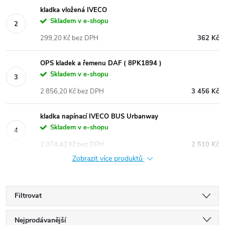
kladka vložená IVECO
Skladem v e-shopu
299,20 Kč bez DPH
362 Kč
OPS kladek a řemenu DAF ( 8PK1894 )
Skladem v e-shopu
2 856,20 Kč bez DPH
3 456 Kč
kladka napínací IVECO BUS Urbanway
Skladem v e-shopu
2 074,40 Kč bez DPH
2 510 Kč
Zobrazit více produktů
Filtrovat
Ř
Nejprodávanější