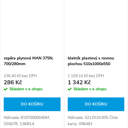
vzpěra plynová MAN 375N,
blatník plastový s rovnou
700/280mm
plochou 510x1000x550
236,40 Kč bez DPH
1 109,10 Kč bez DPH
286 Kč
1 342 Kč
Skladem v e-shopu
Skladem v e-shopu
DO KOŠÍKU
DO KOŠÍKU
Náhrada: 81970060040M,
Náhrada: 0212510.005 Číslo
555678, 3.80814,
karty: 096481