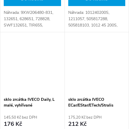
Náhrada: 9XW206480-831,
Náhrada: 101240200S,
132651, 628651, 728828,
1211057, 505817288,
SWF132651, TIR655,
505818103, 1012 45 200S,
VAL728828 Číslo karty:
57500030400, 9090970254
090807
Číslo karty: 077909
sklo zrcátka IVECO Daily, L
sklo zrcátka IVECO
malé, vyhřívané
ECar/EStar/ETech/Stralis
371x181 R1200
145,50 Kč bez DPH
175,20 Kč bez DPH
176 Kč
212 Kč