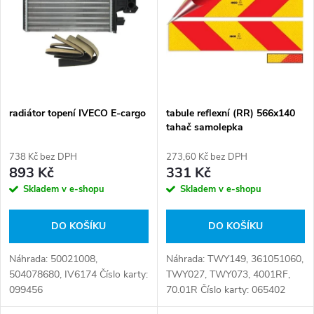
ý
e
p
n
i
í
s
p
radiátor topení IVECO E-cargo
tabule reflexní (RR) 566x140
tahač samolepka
p
r
738 Kč bez DPH
273,60 Kč bez DPH
r
893 Kč
331 Kč
o
Skladem v e-shopu
Skladem v e-shopu
o
d
DO KOŠÍKU
DO KOŠÍKU
d
u
Náhrada: 50021008,
Náhrada: TWY149, 361051060,
u
504078680, IV6174 Číslo karty:
TWY027, TWY073, 4001RF,
k
099456
70.01R Číslo karty: 065402