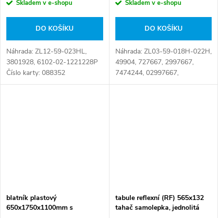
Skladem v e-shopu
Skladem v e-shopu
DO KOŠÍKU
DO KOŠÍKU
Náhrada: ZL12-59-023HL,
Náhrada: ZL03-59-018H-022H,
3801928, 6102-02-1221228P
49904, 727667, 2997667,
Číslo karty: 088352
7474244, 02997667,
504197878, IVE-MR-003,
028.126-00, 028.126-00A,
0299 7667, 061.170,
19.1008.041.099, 299 7667,...
blatník plastový
tabule reflexní (RF) 565x132
650x1750x1100mm s
tahač samolepka, jednolitá
konzolami