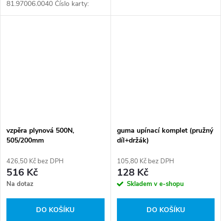
81.97006.0040 Číslo karty:
098706
vzpěra plynová 500N,
guma upínací komplet (pružný
505/200mm
díl+držák)
426,50 Kč bez DPH
105,80 Kč bez DPH
516 Kč
128 Kč
Na dotaz
Skladem v e-shopu
DO KOŠÍKU
DO KOŠÍKU