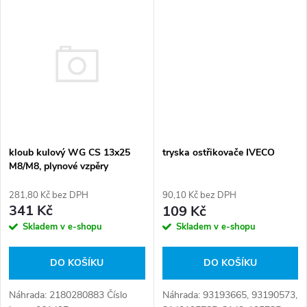
k
t
t
ů
ů
kloub kulový WG CS 13x25
tryska ostřikovače IVECO
M8/M8, plynové vzpěry
281,80 Kč bez DPH
90,10 Kč bez DPH
341 Kč
109 Kč
Skladem v e-shopu
Skladem v e-shopu
DO KOŠÍKU
DO KOŠÍKU
Náhrada: 2180280883 Číslo
Náhrada: 93193665, 93190573,