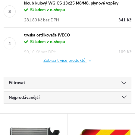
kloub kulový WG CS 13x25 M8/M8, plynové vzpěry
Skladem v e-shopu
281,80 Kč bez DPH
341 Kč
tryska ostřikovače IVECO
Skladem v e-shopu
90,10 Kč bez DPH
109 Kč
Zobrazit více produktů
Filtrovat
Ř
Nejprodávanější
a
Nejlevnější
V
Nejdražší
z
Abecedně