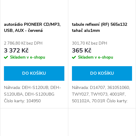
autorádio PIONEER CD/MP3,
tabule reflexní (RF) 565x132
USB, AUX - červená
tahač alu1mm
2 786,80 Kč bez DPH
301,70 Kč bez DPH
3 372 Kč
365 Kč
Skladem v e-shopu
Skladem v e-shopu
DO KOŠÍKU
DO KOŠÍKU
Náhrada: DEH-S120UB, DEH-
Náhrada: D14707, 361051060,
S120UBA, DEH-S120UBG
TWY027, TWY073, 4001RF,
Číslo karty: 104950
501102A, 70.01R Číslo karty:
101274