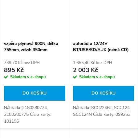
vzpěra plynová 900N, délka
autorádio 12/24V
755mm, zdvih 350mm
BT/USB/SD/AUX (nemá CD)
739,70 Kč bez DPH
1 655,40 Kč bez DPH
895 Kč
2 003 Kč
Skladem v e-shopu
Skladem v e-shopu
DO KOŠÍKU
DO KOŠÍKU
Náhrada: 2180280774,
Náhrada: SCC224BT, SCC124,
2180280775 Číslo karty:
SCC124N Číslo karty: 099253
101196