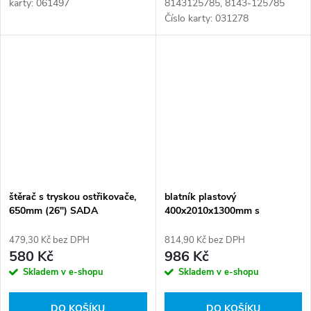
karty: 061497
8143125785, 8143-125785
Číslo karty: 031278
štěrač s tryskou ostřikovače,
blatník plastový
650mm (26") SADA
400x2010x1300mm s
konzolami
479,30 Kč bez DPH
814,90 Kč bez DPH
580 Kč
986 Kč
Skladem v e-shopu
Skladem v e-shopu
DO KOŠÍKU
DO KOŠÍKU