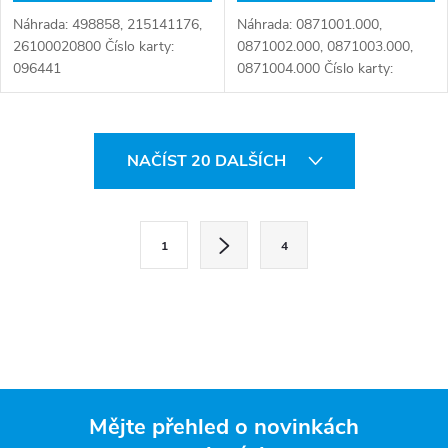
Náhrada: 498858, 215141176,
Náhrada: 0871001.000,
26100020800 Číslo karty:
0871002.000, 0871003.000,
096441
0871004.000 Číslo karty:
090853
O
NAČÍST 20 DALŠÍCH
v
l
S
1
4
t
á
r
d
á
a
n
k
c
o
í
Mějte přehled o novinkách
v