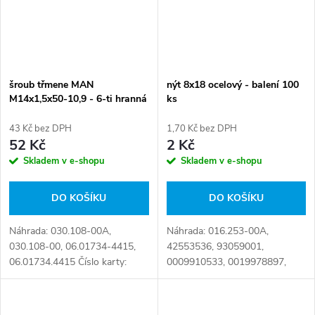
šroub třmene MAN
nýt 8x18 ocelový - balení 100
M14x1,5x50-10,9 - 6-ti hranná
ks
hlava
43 Kč bez DPH
1,70 Kč bez DPH
52 Kč
2 Kč
Skladem v e-shopu
Skladem v e-shopu
DO KOŠÍKU
DO KOŠÍKU
Náhrada: 030.108-00A,
Náhrada: 016.253-00A,
030.108-00, 06.01734-4415,
42553536, 93059001,
06.01734.4415 Číslo karty:
0009910533, 0019978897,
081022
2101081880, 0000093059001,
001 997 8897, 007338 008212,
007338 008307,