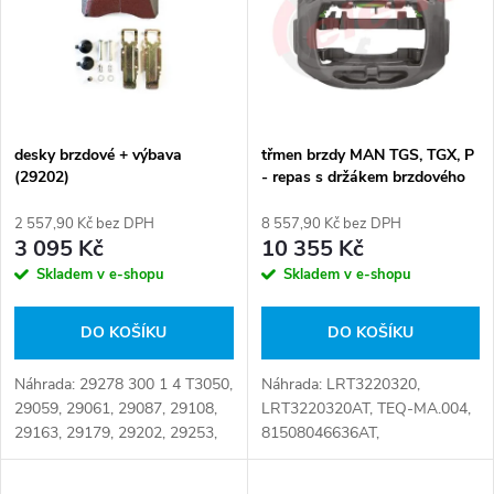
e
p
n
i
í
s
p
desky brzdové + výbava
třmen brzdy MAN TGS, TGX, P
(29202)
- repas s držákem brzdového
p
třmene, bez brzdových desek
r
2 557,90 Kč bez DPH
8 557,90 Kč bez DPH
r
3 095 Kč
10 355 Kč
o
Skladem v e-shopu
Skladem v e-shopu
o
d
DO KOŠÍKU
DO KOŠÍKU
d
u
Náhrada: 29278 300 1 4 T3050,
Náhrada: LRT3220320,
u
29059, 29061, 29087, 29108,
LRT3220320AT, TEQ-MA.004,
k
29163, 29179, 29202, 29253,
81508046636AT,
k
29278, 017251, 185608,
81508046636M,
1390428, 1521979, 1527633,
81.50804.6576, 81.50804.6578,