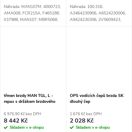
Náhrada: MAN107M, 4000723,
Náhrada: 100.316,
AMA008, FCR215A, F465188,
A3464230906, A6524230006,
II37988, MAN107, MBR5068,
A9424230306, 2V5609423,
021.043, 036.122-00, 036.122-
3464230906, 6524230006,
00A, 81508030021,
81502020080, 81502020083,
81508030041, 81508030047
81502020127, 9424230306
Číslo karty: 057904
Číslo karty: 113029
třmen brzdy MAN TGL, L -
OPS vodících čepů brzda SK
repas s držákem brzdového
dlouhý čep
třmene, bez brzdových desek
6 976,90 Kč bez DPH
1 676 Kč bez DPH
8 442 Kč
2 028 Kč
Skladem v e-shopu
Skladem v e-shopu