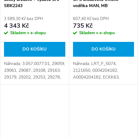
SBK2243
vodítka MAN, MB
3 589,30 Kč bez DPH
607,40 Kč bez DPH
4 343 Kč
735 Kč
Skladem v e-shopu
Skladem v e-shopu
DO KOŠÍKU
DO KOŠÍKU
Náhrada: 3.057.0077.01, 29059,
Náhrada: LRT_F_5074,
29061, 29087, 29108, 29163,
2121650, 0004204182,
29179, 29202, 29253, 29278,
A0004204182, ECKK63,
017251, 185608, 1390428,
ECKK.6.3, K001928, LRT5074,
1521979, 1527633, 1617343,
MY-100305, UNB5074, U5074,
1734529, 1797053, 1856108,
000 420 4182, 095.596,
1890861,...
81508226026, 81.50822-
6026,...