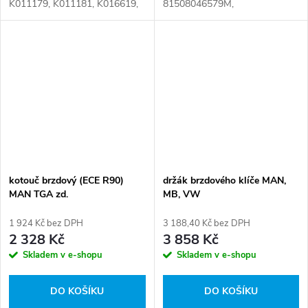
K011179, K011181, K016619,
81508046579M,
LRT5011SNAT,
81508046635AT,
LRT_B_SN5011, SN5011,
81508046635M,
SN5033RC, 25ZK0212R,
81.50804.6577, 81.50804.6579,
81508046418, 81508046484,
81.50804.6635, 81.50804.6645,
81508046484AT,...
LRT_B_3220310 Číslo karty:...
kotouč brzdový (ECE R90)
držák brzdového klíče MAN,
MAN TGA zd.
MB, VW
1 924 Kč bez DPH
3 188,40 Kč bez DPH
2 328 Kč
3 858 Kč
Skladem v e-shopu
Skladem v e-shopu
DO KOŠÍKU
DO KOŠÍKU