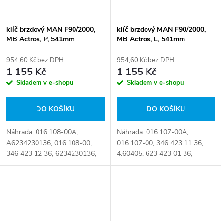
klíč brzdový MAN F90/2000,
klíč brzdový MAN F90/2000,
MB Actros, P, 541mm
MB Actros, L, 541mm
954,60 Kč bez DPH
954,60 Kč bez DPH
1 155 Kč
1 155 Kč
Skladem v e-shopu
Skladem v e-shopu
DO KOŠÍKU
DO KOŠÍKU
Náhrada: 016.108-00A,
Náhrada: 016.107-00A,
A6234230136, 016.108-00,
016.107-00, 346 423 11 36,
346 423 12 36, 6234230136,
4.60405, 623 423 01 36,
81503010113 Číslo karty:
81.50301.0113 Číslo karty:
067086
052688