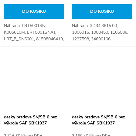
DO KOŠÍKU
DO KOŠÍKU
Náhrada: LRT5001SN,
Náhrada: 3.434.3815.00,
K005610M, LRT5001SNAT,
1006016, 1008450, 1105586,
LRT_B_SN5001, 81508046419,
1227598, 34600106,
81508046483, 81508046539,
550003849, KR.60.060.R,
81.50804-6481, 81.50804-
K004100, K010766, K6352308,
6695 Číslo karty: 104938
MY100264, MY-100264,
03434381500, 095.598,
10.34311, 3...
desky brzdové SN/SB 6 bez
desky brzdové SN/SB 6 bez
výkroje SAF SBK1937
výkroje SAF SBK1937
2 716,50 Kč bez DPH
3 150,40 Kč bez DPH