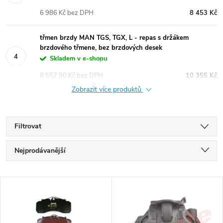
6 986 Kč bez DPH
8 453 Kč
třmen brzdy MAN TGS, TGX, L - repas s držákem
brzdového třmene, bez brzdových desek
Skladem v e-shopu
8 557,90 Kč bez DPH
10 355 Kč
Zobrazit více produktů
Filtrovat
Ř
Nejprodávanější
a
Nejlevnější
V
Nejdražší
z
ý
Abecedně