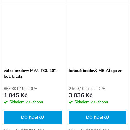
81508030061, 81.50803-0061,
NCA1188.20, NSX1188.20,
81.50803.0022, 81.50803.0061
036.144-00, 03.110.0922.160,
Číslo karty: 066389
215.218, 3.62069, 81 50803
0044, 81508030044,...
válec brzdový MAN TGL 20" -
kotouč brzdový MB Atego zn
kot. brzda
863,60 Kč bez DPH
2 509,10 Kč bez DPH
1 045 Kč
3 036 Kč
Skladem v e-shopu
Skladem v e-shopu
DO KOŠÍKU
DO KOŠÍKU