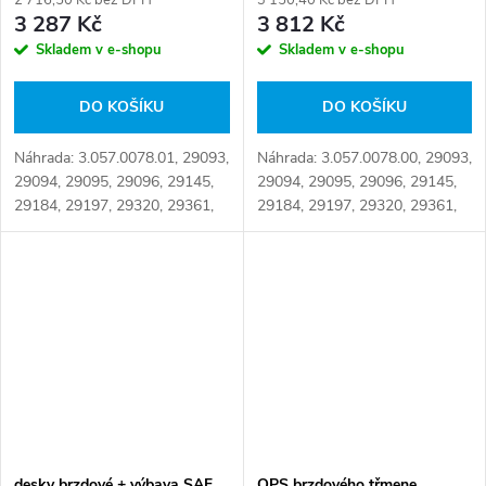
3 287 Kč
3 812 Kč
Skladem v e-shopu
Skladem v e-shopu
DO KOŠÍKU
DO KOŠÍKU
Náhrada: 3.057.0078.01, 29093,
Náhrada: 3.057.0078.00, 29093,
29094, 29095, 29096, 29145,
29094, 29095, 29096, 29145,
29184, 29197, 29320, 29361,
29184, 29197, 29320, 29361,
017126, 99000464,
99000464, 500055019,
500055019, 500086004,
550003413, 0004210710,
550003413, 0004210710,
0004210810, 0004215010,
0004210810, 0004215010,...
0014211710,...
desky brzdové + výbava SAF
OPS brzdového třmene