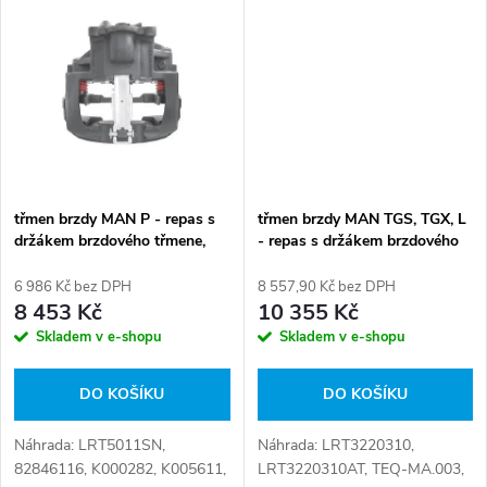
t
1528388, 1540192, 1734529,
81.50804.6636, 81.50804.6646,
t
1797053,...
LRT_B_3220320AT,
ů
LRT_B_3220320 Číslo...
ů
třmen brzdy MAN P - repas s
třmen brzdy MAN TGS, TGX, L
držákem brzdového třmene,
- repas s držákem brzdového
bez brzdových desek
třmene, bez brzdových desek
6 986 Kč bez DPH
8 557,90 Kč bez DPH
8 453 Kč
10 355 Kč
Skladem v e-shopu
Skladem v e-shopu
DO KOŠÍKU
DO KOŠÍKU
Náhrada: LRT5011SN,
Náhrada: LRT3220310,
82846116, K000282, K005611,
LRT3220310AT, TEQ-MA.003,