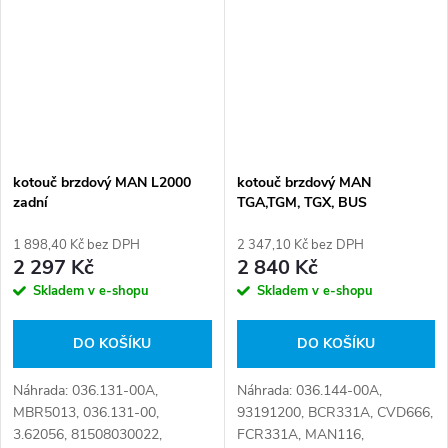
007338008212,
007338008307, 016.253-00,...
kotouč brzdový MAN L2000
kotouč brzdový MAN
zadní
TGA,TGM, TGX, BUS
1 898,40 Kč bez DPH
2 347,10 Kč bez DPH
2 297 Kč
2 840 Kč
Skladem v e-shopu
Skladem v e-shopu
DO KOŠÍKU
DO KOŠÍKU
Náhrada: 036.131-00A,
Náhrada: 036.144-00A,
MBR5013, 036.131-00,
93191200, BCR331A, CVD666,
3.62056, 81508030022,
FCR331A, MAN116,