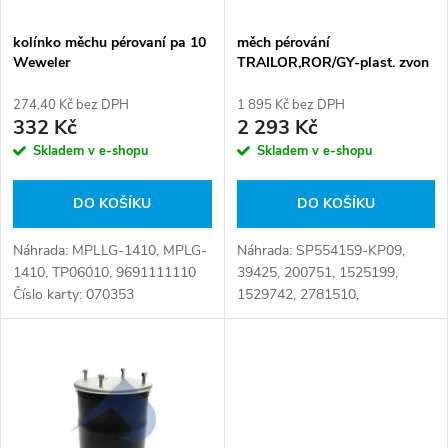
í
s
p
kolínko měchu pérovaní pa 10
měch pérování
Weweler
TRAILOR,ROR/GY-plast. zvon
p
r
274,40 Kč bez DPH
1 895 Kč bez DPH
r
332 Kč
2 293 Kč
o
Skladem v e-shopu
Skladem v e-shopu
o
d
DO KOŠÍKU
DO KOŠÍKU
d
u
Náhrada: MPLLG-1410, MPLG-
Náhrada: SP554159-KP09,
u
1410, TP06010, 9691111110
39425, 200751, 1525199,
k
Číslo karty: 070353
1529742, 2781510,
k
A1.04159.PP09, M 001774,
MLF7068, MLF8068, M00
t
1774, M001774, M-001774,
t
P10.4159.CP09,
ů
RML75260CP9, SP...
ů