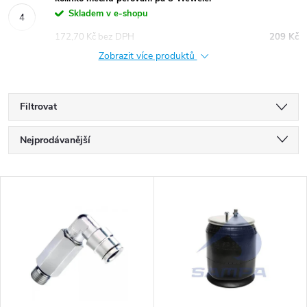
Skladem v e-shopu
172,70 Kč bez DPH
209 Kč
Zobrazit více produktů
Filtrovat
Ř
Nejprodávanější
a
Nejlevnější
V
Nejdražší
z
ý
Abecedně
e
p
n
i