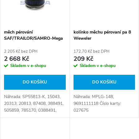
měch pérování
kolínko měchu pérovaní pa 8
SAF/TRAILOR/SAMRO-Mega
Weweler
2 205 Kč bez DPH
172,70 Kč bez DPH
2 668 Kč
209 Kč
Skladem v e-shopu
Skladem v e-shopu
DO KOŠÍKU
DO KOŠÍKU
Náhrada: SP55813-K, 15043,
Náhrada: MPLG-148,
20313, 20813, 87408, 388491,
9691111118 Číslo karty:
505859, 785170, 0388491,
027675
1322720, 1529752, 2774500,
8403102, 08403102,
21215633, 21222239,
65023482, A1.00813.MP,...