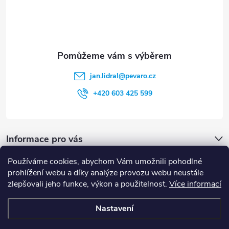
v
í
k
y
v
jan.lidral
@
pevaro.cz
ý
+420 603 425 599
p
i
Informace pro vás
s
u
Používáme cookies, abychom Vám umožnili pohodlné
Vyhledávání
prohlížení webu a díky analýze provozu webu neustále
zlepšovali jeho funkce, výkon a použitelnost.
Více informací
HLEDAT
Nastavení
Copyright 2026
Pevaro.cz
. Všechna práva vyhrazena.
Upravit nastavení