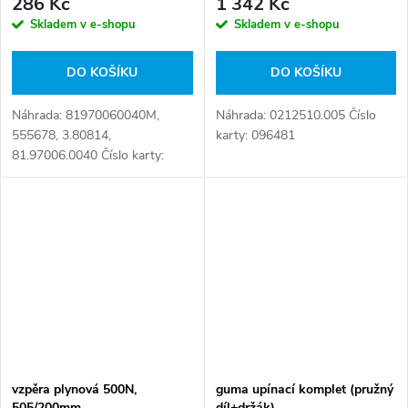
286 Kč
1 342 Kč
Skladem v e-shopu
Skladem v e-shopu
DO KOŠÍKU
DO KOŠÍKU
Náhrada: 81970060040M,
Náhrada: 0212510.005 Číslo
555678, 3.80814,
karty: 096481
81.97006.0040 Číslo karty:
098706
vzpěra plynová 500N,
guma upínací komplet (pružný
505/200mm
díl+držák)