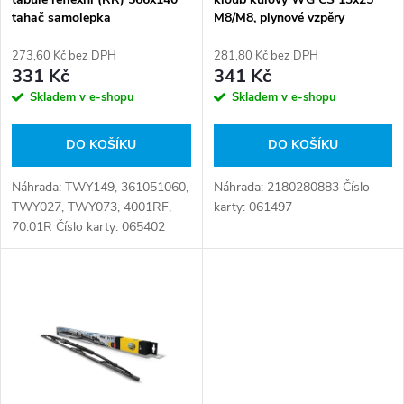
p
M8/M8, plynové vzpěry
tahač samolepka
p
r
281,80 Kč bez DPH
273,60 Kč bez DPH
r
341 Kč
331 Kč
o
Skladem v e-shopu
Skladem v e-shopu
o
d
DO KOŠÍKU
DO KOŠÍKU
d
u
Náhrada: 2180280883 Číslo
Náhrada: TWY149, 361051060,
u
karty: 061497
TWY027, TWY073, 4001RF,
k
70.01R Číslo karty: 065402
k
t
t
ů
ů