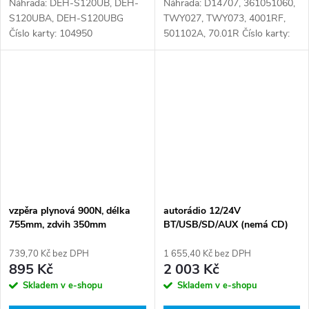
Náhrada: DEH-S120UB, DEH-
Náhrada: D14707, 361051060,
S120UBA, DEH-S120UBG
TWY027, TWY073, 4001RF,
Číslo karty: 104950
501102A, 70.01R Číslo karty:
101274
vzpěra plynová 900N, délka
autorádio 12/24V
755mm, zdvih 350mm
BT/USB/SD/AUX (nemá CD)
739,70 Kč bez DPH
1 655,40 Kč bez DPH
895 Kč
2 003 Kč
Skladem v e-shopu
Skladem v e-shopu