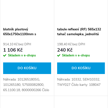
blatník plastový
tabule reflexní (RF) 565x132
650x1750x1100mm s
tahač samolepka, jednolitá
konzolami
914,10 Kč bez DPH
198,40 Kč bez DPH
1 106 Kč
240 Kč
Skladem v e-shopu
Skladem v e-shopu
DO KOŠÍKU
DO KOŠÍKU
Náhrada: 101265180SG,
Náhrada: 10332, SEM10332,
101265180, 57500082800,
TWY027 Číslo karty: 108047
65.1100.18, 8000000266 Číslo
karty: 080506