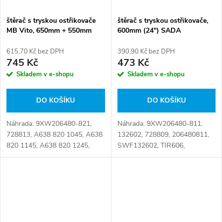
štěrač s tryskou ostřikovače
štěrač s tryskou ostřikovače,
MB Vito, 650mm + 550mm
600mm (24") SADA
(26"+22") SADA
615,70 Kč bez DPH
390,90 Kč bez DPH
745 Kč
473 Kč
Skladem v e-shopu
Skladem v e-shopu
DO KOŠÍKU
DO KOŠÍKU
Náhrada: 9XW206480-821,
Náhrada: 9XW206480-811,
728813, A638 820 1045, A638
132602, 728809, 206480811,
820 1145, A638 820 1245,
SWF132602, TIR606,
A638 820 1345, TIR653,
VAL728809 Číslo karty:
VAL728813, 3 397 001 725,
090805
638 820 1045, 638 820 1145,
638 820 1245, 638 820...