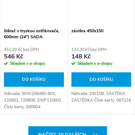
štěrač s tryskou ostřikovače,
zástěra 450x150
600mm (24") SADA
451,20 Kč bez DPH
122,30 Kč bez DPH
546 Kč
148 Kč
Skladem v e-shopu
Skladem v e-shopu
DO KOŠÍKU
DO KOŠÍKU
Náhrada: 9XW206480-801,
Náhrada: Z4515B, ZÁSTĚRA,
132601, 728808, SWF132601
ZÁSTĚRKA Číslo karty: 087224
Číslo karty: 090804
O
NAČÍST 20 DALŠÍCH