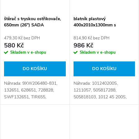
štěrač s tryskou ostřikovače,
blatník plastový
650mm (26") SADA
400x2010x1300mm s
konzolami
479,30 Kč bez DPH
814,90 Kč bez DPH
580 Kč
986 Kč
Skladem v e-shopu
Skladem v e-shopu
DO KOŠÍKU
DO KOŠÍKU
Náhrada: 9XW206480-831,
Náhrada: 101240200S,
132651, 628651, 728828,
1211057, 505817288,
SWF132651, TIR655,
505818103, 1012 45 200S,
VAL728828 Číslo karty:
57500030400, 9090970254
090807
Číslo karty: 077909