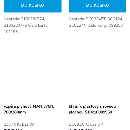
DO KOŠÍKU
DO KOŠÍKU
Náhrada: 2180280774,
Náhrada: SCC224BT, SCC124,
2180280775 Číslo karty:
SCC124N Číslo karty: 099253
101196
vzpěra plynová MAN 375N,
blatník plastový s rovnou
700/280mm
plochou 510x1000x550
236,40 Kč bez DPH
1 109,10 Kč bez DPH