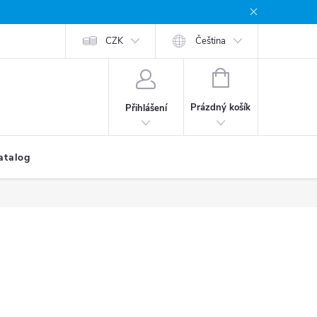
CZK
Čeština
NÁKUPNÍ
KOŠÍK
Prázdný košík
Přihlášení
atalog