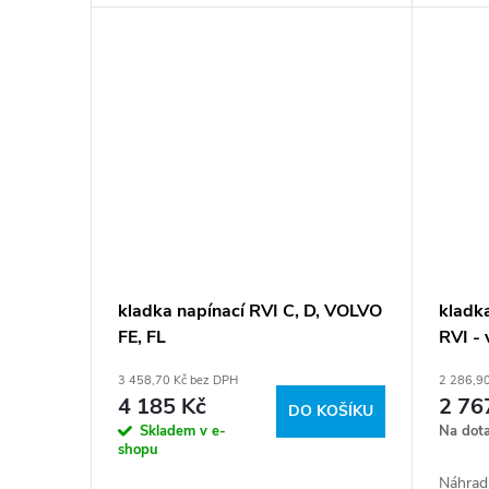
kladka napínací RVI C, D, VOLVO
kladk
FE, FL
RVI - 
3 458,70 Kč bez DPH
2 286,9
4 185 Kč
2 76
DO KOŠÍKU
Skladem v e-
Na dot
shopu
Náhrad