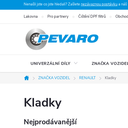
Přejít
Nenašli jste co jste hledali? Zašlete
nezávaznou poptávku
a náš
na
Lakovna
Pro partnery
Čištění DPF filtrů
Obchod
obsah
UNIVERZÁLNÍ DÍLY
ZNAČKA VOZIDE
ZNAČKA VOZIDEL
RENAULT
Kladky
Domů
Kladky
Nejprodávanější