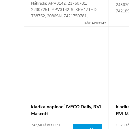
Náhrada: APV3142, 21750781,
243670
22307251, APV3142-S, KPV171HD,
742189
T38752, 2086SN, 7421750781,
08472
7422307251 Číslo karty: 090095
Kód:
APV3142
kladka napínací IVECO Daily, RVI
kladk
Mascott
RVI M
742,50 Kč bez DPH
1 523 K