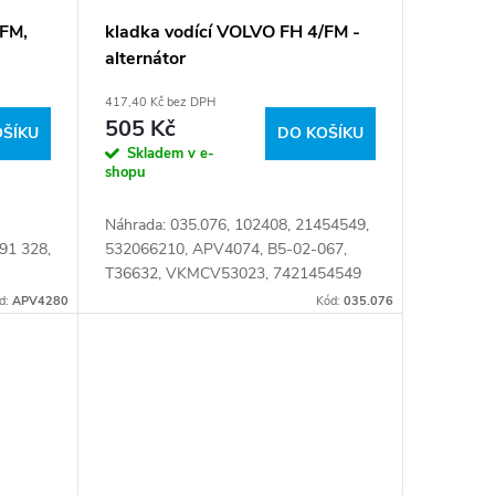
/FM,
kladka vodící VOLVO FH 4/FM -
alternátor
417,40 Kč bez DPH
505 Kč
OŠÍKU
DO KOŠÍKU
Skladem v e-
shopu
Náhrada: 035.076, 102408, 21454549,
91 328,
532066210, APV4074, B5-02-067,
T36632, VKMCV53023, 7421454549
3
Číslo karty: 103907
d:
APV4280
Kód:
035.076