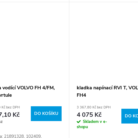
970, 7408 086 970, 740808697
970, 860CZK...
a vodící VOLVO FH 4/FM,
kladka napínací RVI T, VO
vrtule
FH4
0 Kč bez DPH
3 367,80 Kč bez DPH
7,10 Kč
DO KOŠÍKU
4 075 Kč
DO K
az
Skladem v e-
shopu
a: 21891328, 102409,