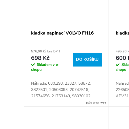
kladka napínací VOLVO FH16
kladka
576,90 Kč bez DPH
495,90 
698 Kč
600 
DO KOŠÍKU
Skladem v e-
Skl
shopu
shopu
Náhrada: 030.293, 23327, 58872,
Náhrad
3827501, 20503093, 20747516,
226508
21574656, 21753149, 98030102,
APV31
532045510, APV1111, FE23327,
2072UN
Kód:
030.293
1004SN, 7420747516, 7421753149
10207
Číslo karty: 102783