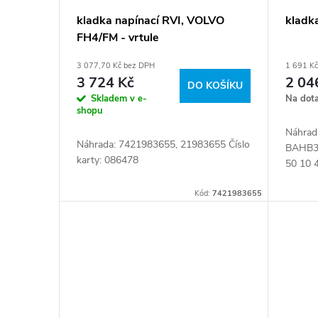
d
p
kladka napínací RVI, VOLVO
kladk
u
FH4/FM - vrtule
r
3 077,70 Kč bez DPH
1 691 K
k
o
3 724 Kč
2 04
DO KOŠÍKU
Skladem v e-
Na dot
t
d
shopu
Náhrad
ů
Náhrada: 7421983655, 21983655 Číslo
u
BAHB31
karty: 086478
50 10 
Číslo k
k
Kód:
7421983655
t
ů