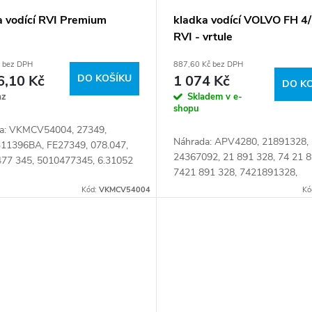
a vodící RVI Premium
kladka vodící VOLVO FH 4
RVI - vrtule
č bez DPH
887,60 Kč bez DPH
6,10 Kč
DO KOŠÍKU
1 074 Kč
DO K
az
Skladem v e-
shopu
a: VKMCV54004, 27349,
Náhrada: APV4280, 21891328,
1396BA, FE27349, 078.047,
24367092, 21 891 328, 74 21 8
477 345, 5010477345, 6.31052
7421 891 328, 7421891328,
arty: 069075
7424367092 Číslo karty: 10448
Kód:
VKMCV54004
Kó