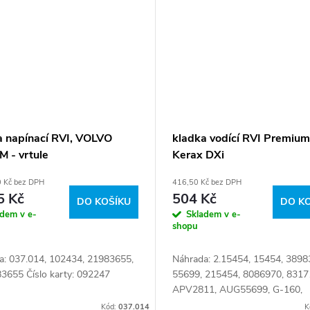
a napínací RVI, VOLVO
kladka vodící RVI Premium
M - vrtule
Kerax DXi
0 Kč bez DPH
416,50 Kč bez DPH
5 Kč
504 Kč
DO KOŠÍKU
DO K
adem v e-
Skladem v e-
shopu
a: 037.014, 102434, 21983655,
Náhrada: 2.15454, 15454, 3898
3655 Číslo karty: 092247
55699, 215454, 8086970, 8317
APV2811, AUG55699, G-160,
REN7408086970, 030.292, 74 
Kód:
037.014
K