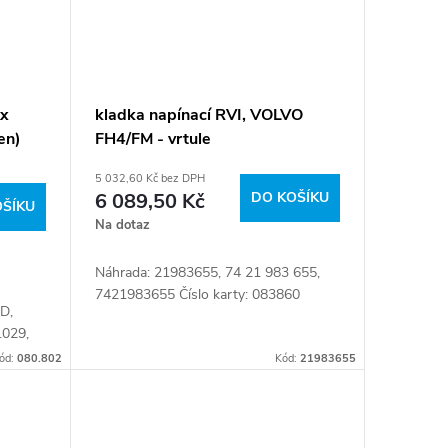
2x
kladka napínací RVI, VOLVO
en)
FH4/FM - vrtule
5 032,60 Kč bez DPH
6 089,50 Kč
DO KOŠÍKU
OŠÍKU
Na dotaz
Náhrada: 21983655, 74 21 983 655,
7421983655 Číslo karty: 083860
D,
.029,
130486
ód:
080.802
Kód:
21983655