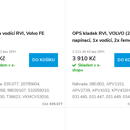
 vodící RVI, Volvo FE
OPS kladek RVI, VOLVO (
napínací, 1x vodící, 2x řem
Kč bez DPH
3 231,40 Kč bez DPH
Kč
3 910 Kč
DO KOŠÍKU
DO K
adem v e-
Skladem v e-
shopu
a: 035.077, 20795604,
Náhrada: 080.802, APV1151,
58, 98030107, 532059310,
APV2739, APV4152, KPV432H
30, T36623, VKMCV53016,
031.445, 031.447, 031.449, 034
, 7422650858 Číslo karty:
10PK1512, 7485124525, 7485
Kód:
035.077
K
9
Číslo karty: 101390