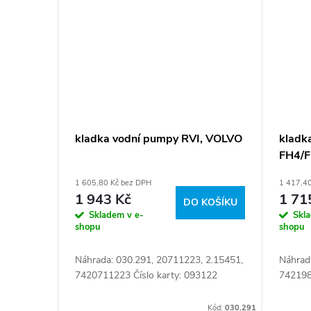
kladka vodní pumpy RVI, VOLVO
kladk
FH4/F
1 605,80 Kč bez DPH
1 417,4
1 943 Kč
1 71
DO KOŠÍKU
Skladem v e-
Skl
shopu
shopu
Náhrada: 030.291, 20711223, 2.15451,
Náhrad
7420711223 Číslo karty: 093122
742198
Kód:
030.291