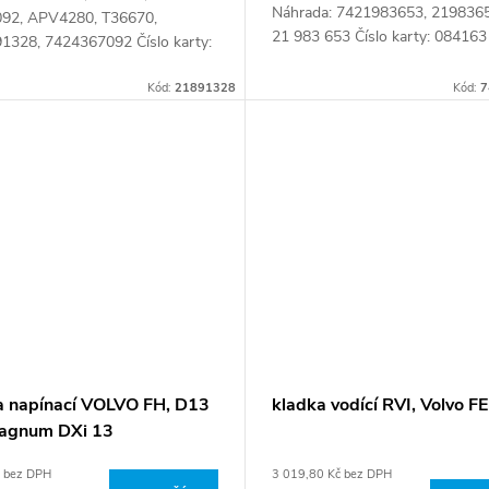
Náhrada: 7421983653, 2198365
92, APV4280, T36670,
21 983 653 Číslo karty: 084163
1328, 7424367092 Číslo karty:
3
Kód:
21891328
Kód:
7
a napínací VOLVO FH, D13
kladka vodící RVI, Volvo FE
agnum DXi 13
č bez DPH
3 019,80 Kč bez DPH