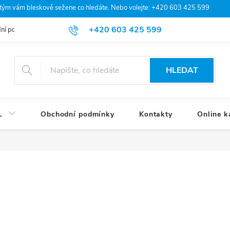
 tým vám bleskově sežene co hledáte. Nebo volejte: +420 603 425 599
+420 603 425 599
ní podmínky
Podmínky ochrany osobních údajů
Moje objednávka
HLEDAT
L
Obchodní podmínky
Kontakty
Online k