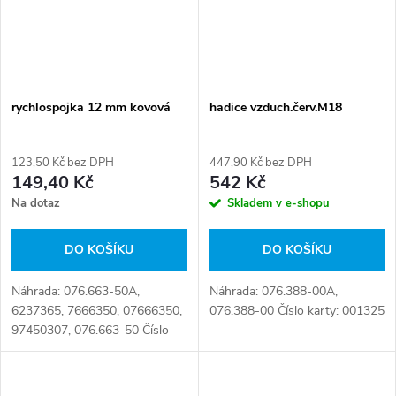
rychlospojka 12 mm kovová
hadice vzduch.červ.M18
123,50 Kč bez DPH
447,90 Kč bez DPH
149,40 Kč
542 Kč
Na dotaz
Skladem v e-shopu
DO KOŠÍKU
DO KOŠÍKU
Náhrada: 076.663-50A,
Náhrada: 076.388-00A,
6237365, 7666350, 07666350,
076.388-00 Číslo karty: 001325
97450307, 076.663-50 Číslo
karty: 021366