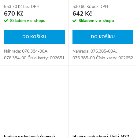
553,70 Kč bez DPH
530,60 Kč bez DPH
670 Kč
642 Kč
Skladem v e-shopu
Skladem v e-shopu
DO KOŠÍKU
DO KOŠÍKU
Náhrada: 076.384-00A,
Náhrada: 076.385-00A,
076.384-00 Číslo karty: 002651
076.385-00 Číslo karty: 002652
hadice vzduchová červená
hlavice vzduchová žlutá M22