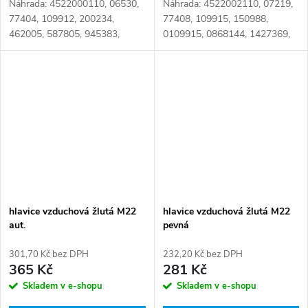
Náhrada: 4522000110, 06530,
Náhrada: 4522002110, 07219,
77404, 109912, 200234,
77408, 109915, 150988,
462005, 587805, 945383,
0109915, 0868144, 1427369,
0109912, 0627500, 0866148,
1504064, 1505064, 1599819,
1912319, 2519879, 6001401,
4680365, 6001405, 8410804,
9453830, 9696380, 01912319,
01505064, 01584598,
02519879, 09453830,...
04680365, 08157983,...
hlavice vzduchová žlutá M22
hlavice vzduchová žlutá M22
aut.
pevná
301,70 Kč bez DPH
232,20 Kč bez DPH
365 Kč
281 Kč
Skladem v e-shopu
Skladem v e-shopu