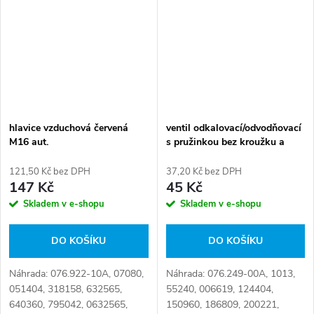
hlavice vzduchová červená
ventil odkalovací/odvodňovací
M16 aut.
s pružinkou bez kroužku a
těsnění
121,50 Kč bez DPH
37,20 Kč bez DPH
147 Kč
45 Kč
Skladem v e-shopu
Skladem v e-shopu
DO KOŠÍKU
DO KOŠÍKU
Náhrada: 076.922-10A, 07080,
Náhrada: 076.249-00A, 1013,
051404, 318158, 632565,
55240, 006619, 124404,
640360, 795042, 0632565,
150960, 186809, 200221,