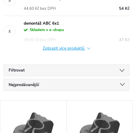
44,60 Kč bez DPH
54 Kč
demontáž ABC 6x1
Skladem v e-shopu
38,80 Kč bez DPH
47 Kč
Zobrazit více produktů
Filtrovat
Ř
Nejprodávanější
a
Nejlevnější
V
Nejdražší
z
ý
Abecedně
e