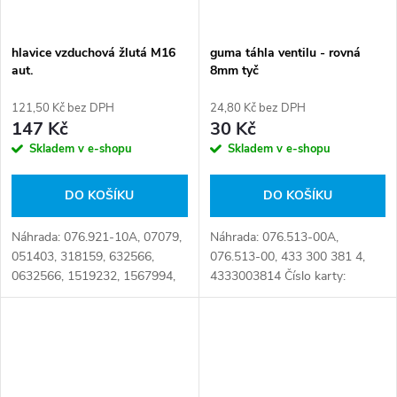
hlavice vzduchová žlutá M16
guma táhla ventilu - rovná
aut.
8mm tyč
121,50 Kč bez DPH
24,80 Kč bez DPH
147 Kč
30 Kč
Skladem v e-shopu
Skladem v e-shopu
DO KOŠÍKU
DO KOŠÍKU
Náhrada: 076.921-10A, 07079,
Náhrada: 076.513-00A,
051403, 318159, 632566,
076.513-00, 433 300 381 4,
0632566, 1519232, 1567994,
4333003814 Číslo karty:
1584599, 2515210, 2515442,
074456
2516900, 2521367, 3198440,
4323302, 4715225, 4841036,
4983302,...