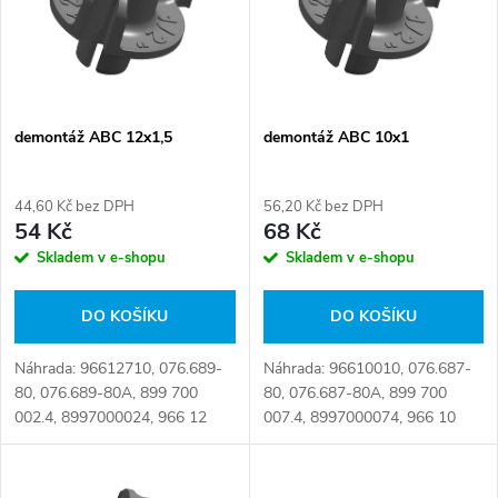
p
n
i
í
s
p
demontáž ABC 12x1,5
demontáž ABC 10x1
p
r
44,60 Kč bez DPH
56,20 Kč bez DPH
r
54 Kč
68 Kč
o
Skladem v e-shopu
Skladem v e-shopu
o
d
DO KOŠÍKU
DO KOŠÍKU
d
u
Náhrada: 96612710, 076.689-
Náhrada: 96610010, 076.687-
u
80, 076.689-80A, 899 700
80, 076.687-80A, 899 700
k
002.4, 8997000024, 966 12
007.4, 8997000074, 966 10
k
710 Číslo karty: 064381
010 Číslo karty: 064380
t