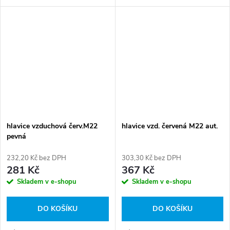
010 Číslo karty: 064378
010 Číslo karty: 064377
hlavice vzduchová červ.M22
hlavice vzd. červená M22 aut.
pevná
232,20 Kč bez DPH
303,30 Kč bez DPH
281 Kč
367 Kč
Skladem v e-shopu
Skladem v e-shopu
DO KOŠÍKU
DO KOŠÍKU