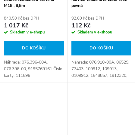
M18 , 8,5m
pevná
840,50 Kč bez DPH
92,60 Kč bez DPH
1 017 Kč
112 Kč
Skladem v e-shopu
Skladem v e-shopu
DO KOŠÍKU
DO KOŠÍKU
Náhrada: 076.396-00A,
Náhrada: 076.910-00A, 06529,
076.396-00, 9195769161 Číslo
77403, 109912, 109913,
karty: 111596
0109912, 1548857, 1912320,
2519879, 02519879,
0004293430, 0218240700,
AZ50944, P2202, TP01031005,
WA4522000120, 0 109 913,
0...