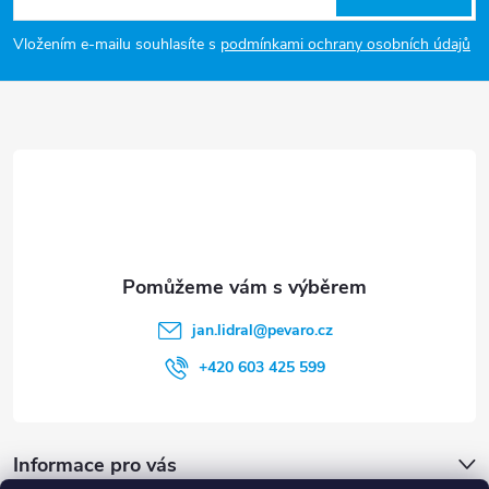
v
p
Vložením e-mailu souhlasíte s
podmínkami ochrany osobních údajů
k
a
y
t
v
ý
í
p
i
s
jan.lidral
@
pevaro.cz
u
+420 603 425 599
Informace pro vás