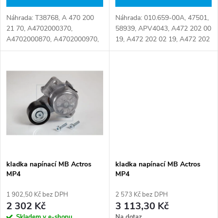
d
u
Náhrada: T38768, A 470 200
Náhrada: 010.659-00A, 47501,
u
21 70, A4702000370,
58939, APV4043, A472 202 00
k
A4702000870, A4702000970,
19, A472 202 02 19, A472 202
k
A4702001670, A4702001870,
05 19, A472 202 11 19, A472
A4702001970, 470 200 21 70,
202 12 19, A4722020019,
t
4702000370, 4702000870,
A4722020219, A4722020519,
t
4702000970, 4702001670,...
A4722021119,...
ů
ů
kladka napínací MB Actros
kladka napínací MB Actros
MP4
MP4
1 902,50 Kč bez DPH
2 573 Kč bez DPH
2 302 Kč
3 113,30 Kč
Skladem v e-shopu
Na dotaz