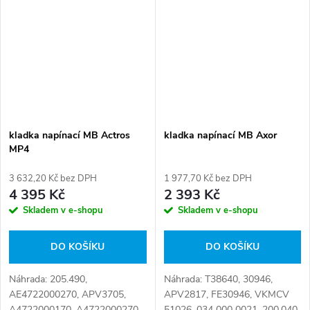
kladka napínací MB Actros
kladka napínací MB Axor
MP4
3 632,20 Kč bez DPH
1 977,70 Kč bez DPH
4 395 Kč
2 393 Kč
Skladem v e-shopu
Skladem v e-shopu
DO KOŠÍKU
DO KOŠÍKU
Náhrada: 205.490,
Náhrada: T38640, 30946,
AE4722000270, APV3705,
APV2817, FE30946, VKMCV
A4722000170, A4722000270,
51026, 034 000 0021, 200.040,