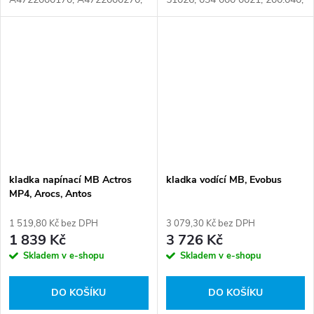
A4722000470, A4722000570,
4310 0029, 906 200 37 70, 906
A4722000870, A4722000970,
200 45 70, 906 200 59 70,
A4722001070, A4722001470,
9462004570 Číslo karty:
EA4722000270,
081863
EA4722000470,...
kladka napínací MB Actros
kladka vodící MB, Evobus
MP4, Arocs, Antos
1 519,80 Kč bez DPH
3 079,30 Kč bez DPH
1 839 Kč
3 726 Kč
Skladem v e-shopu
Skladem v e-shopu
DO KOŠÍKU
DO KOŠÍKU