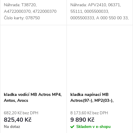
Náhrada: T38720,
Náhrada: APV2410, 06371,
A4722000370, 4722000370
55111, 0005500033,
Číslo karty: 078750
0005500333, A 000 550 00 33,
A000 550 00 33,
A0005500033, TK044, T38678,
000 550 00 33, 000 550 0033,
000 550 03 33, 000 550
0333,...
kladka vodící MB Actros MP4,
kladka napínací MB
Antos, Arocs
Actros(97-), MP2(03-),
Axor(04-)
682,20 Kč bez DPH
8 173,60 Kč bez DPH
825,40 Kč
9 890 Kč
Na dotaz
Skladem v e-shopu