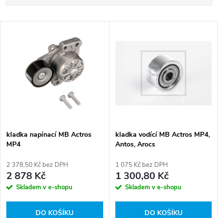
a
Nejlevnější
V
Nejdražší
z
ý
Abecedně
e
p
n
i
í
s
p
kladka napínací MB Actros
kladka vodící MB Actros MP4,
MP4
Antos, Arocs
p
r
2 378,50 Kč bez DPH
1 075 Kč bez DPH
r
2 878 Kč
1 300,80 Kč
o
Skladem v e-shopu
Skladem v e-shopu
o
d
DO KOŠÍKU
DO KOŠÍKU