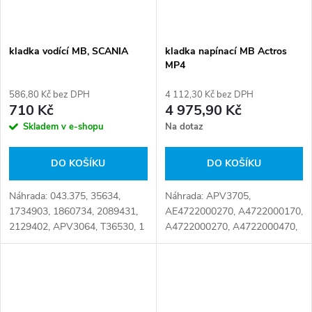
kladka vodící MB, SCANIA
kladka napínací MB Actros
MP4
586,80 Kč bez DPH
4 112,30 Kč bez DPH
710 Kč
4 975,90 Kč
Skladem v e-shopu
Na dotaz
DO KOŠÍKU
DO KOŠÍKU
Náhrada: 043.375, 35634,
Náhrada: APV3705,
1734903, 1860734, 2089431,
AE4722000270, A4722000170,
2129402, APV3064, T36530, 1
A4722000270, A4722000470,
734 903, 1 860 734, 2 089 431,
A4722000570, A4722000870,
2 129 402 Číslo karty: 091036
A4722000970, A4722001070,
A4722001470, EA4722000270,
EA4722000470,
EA4722000570,...