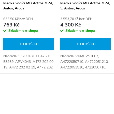
kladka vodící MB Actros MP4,
kladka vodící MB Actros MP4,
Antos, Arocs
5, Antos, Arocs
635,50 Kč bez DPH
3 553,70 Kč bez DPH
769 Kč
4 300 Kč
Skladem v e-shopu
Skladem v e-shopu
DO KOŠÍKU
DO KOŠÍKU
Náhrada: 5320918100, 47501,
Náhrada: VKMCV51067,
58939, APV4043, A472 202 00
A4722050710, A4722051210,
19, A472 202 02 19, A472 202
A4722051510, 4722050710,
05 19, A472 202 11 19, A472
4722051210, 4722051510
202 12 19, A4722020019,
Číslo karty: 091702
A4722020219, A4722020519,
A4722021119,...