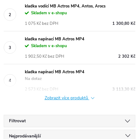
kladka vodící MB Actros MP4, Antos, Arocs
Skladem v e-shopu
1 075 Kč bez DPH
1 300,80 Kč
kladka napínací MB Actros MP4
Skladem v e-shopu
1 902,50 Kč bez DPH
2 302 Kč
kladka napínací MB Actros MP4
Na dotaz
2 573 Kč bez DPH
3 113,30 Kč
Zobrazit více produktů
Filtrovat
Ř
Nejprodávanější