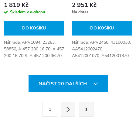
1 819 Kč
2 951 Kč
Skladem v e-shopu
Na dotaz
DO KOŠÍKU
DO KOŠÍKU
Náhrada: APV1094, 23263,
Náhrada: APV2458, 43100030,
58856, A 457 200 16 70, A 457
AA5412002470,
200 16 70 S, A 457 200 36 70
A5412001070, A5412001870,
S, A4572001670,
A5412002570, A5412003070,
A4572001670S,
FE30591, T3048,
A4572003670,
VKMCV51019, 010.591-00,
O
A4572003670S, T38712,
010.591-00A, 010.596-00,
NAČÍST 20 DALŠÍCH
VKMCV 51015, 010.667-00A,...
010.596-00A,...
v
l
S
1
3
t
á
r
d
á