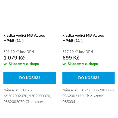
kladka vodící MB Actros
kladka vodící MB Actros
MP4/5 (11-)
MP4/5 (11-)
891,70 Kč bez DPH
577,70 Kč bez DPH
1 079 Kč
699 Kč
Skladem v e-shopu
Skladem v e-shopu
DO KOŠÍKU
DO KOŠÍKU
Náhrada: T36625,
Náhrada: T36741, 9362001770,
A9362002070, 9362000370,
9362003170 Číslo karty:
9362002070 Číslo karty:
085034
085036