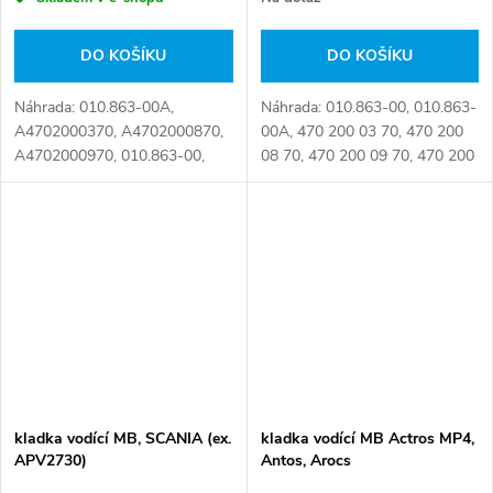
DO KOŠÍKU
DO KOŠÍKU
Náhrada: 010.863-00A,
Náhrada: 010.863-00, 010.863-
A4702000370, A4702000870,
00A, 470 200 03 70, 470 200
A4702000970, 010.863-00,
08 70, 470 200 09 70, 470 200
470 200 03 70, 470 200 08 70,
16 70, 470 200 17 70, 470 200
470 200 09 70, 470 200 16 70,
18 70, A4702000370,
470 200 17 70, 470 200 18 70
A4702000870, A4702000970
Číslo karty:...
Číslo karty:...
kladka vodící MB, SCANIA (ex.
kladka vodící MB Actros MP4,
APV2730)
Antos, Arocs