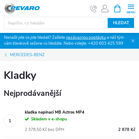
Přejít
NÁKUPNÍ
KOŠÍK
na
obsah
HLEDAT
Nenašli jste co jste hledali? Zašlete
nezávaznou poptávku
a náš tým
vám bleskově sežene co hledáte. Nebo volejte: +420 603 425 599
MERCEDES-BENZ
Kladky
Nejprodávanější
kladka napínací MB Actros MP4
Skladem v e-shopu
2 378,50 Kč bez DPH
2 878 Kč