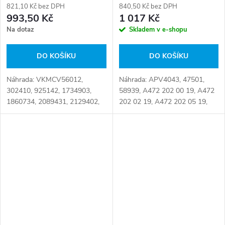
821,10 Kč bez DPH
840,50 Kč bez DPH
993,50 Kč
1 017 Kč
Na dotaz
Skladem v e-shopu
DO KOŠÍKU
DO KOŠÍKU
Náhrada: VKMCV56012,
Náhrada: APV4043, 47501,
302410, 925142, 1734903,
58939, A472 202 00 19, A472
1860734, 2089431, 2129402,
202 02 19, A472 202 05 19,
3146911, APV2730, APV3064,
A472 202 11 19, A472 202 12
000 333 08 27, 043.375,
19, A4722020019,
097.525, 1.11411, 21294 02
A4722020219, A4722020519,
Číslo karty: 110586
A4722021119, B05-02-050,...