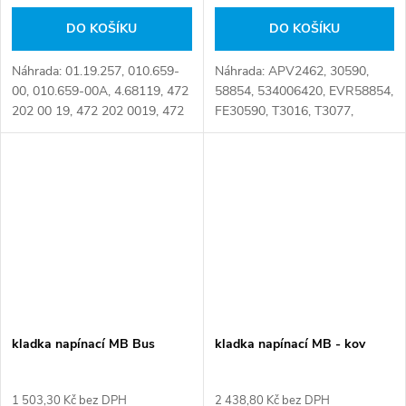
DO KOŠÍKU
DO KOŠÍKU
Náhrada: 01.19.257, 010.659-
Náhrada: APV2462, 30590,
00, 010.659-00A, 4.68119, 472
58854, 534006420, EVR58854,
202 00 19, 472 202 0019, 472
FE30590, T3016, T3077,
202 02 19, 472 202 0219, 472
T38698, VKMCV51028XN, 15-
202 05 19, 472 202 0519, 472
3164, 202.043, 4310 0017,
202 11 19, 472 202 1119, 472
4.62701, 5412001370 Číslo
202...
karty: 068870
kladka napínací MB Bus
kladka napínací MB - kov
1 503,30 Kč bez DPH
2 438,80 Kč bez DPH