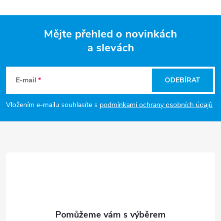
l
á
Mějte přehled o novinkách
d
a slevách
Z
a
á
c
E-mail
ODEBÍRAT
p
í
Vložením e-mailu souhlasíte s
podmínkami ochrany osobních údajů
p
a
r
t
v
í
k
y