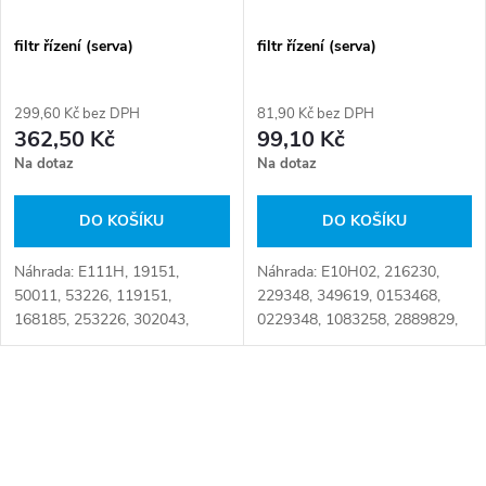
filtr řízení (serva)
filtr řízení (serva)
299,60 Kč bez DPH
81,90 Kč bez DPH
362,50 Kč
99,10 Kč
Na dotaz
Na dotaz
DO KOŠÍKU
DO KOŠÍKU
Náhrada: E111H, 19151,
Náhrada: E10H02, 216230,
50011, 53226, 119151,
229348, 349619, 0153468,
168185, 253226, 302043,
0229348, 1083258, 2889829,
323139, 650011, 0302043,
2966261, 3496191, 3496197,
1267900, 2992056, 3231396,
4045601, 5577966, 7984959,
3563604, 9912650,
9914553, 9975217, 20580233,
O
807200755, 0003563604,
21392404,...
1457429165,...
v