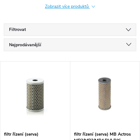
Zobrazit více produktů
Filtrovat
Ř
Nejprodávanější
a
Nejlevnější
V
Nejdražší
z
ý
Abecedně
e
p
n
i
í
s
p
filtr řízení (serva)
filtr řízení (serva) MB Actros