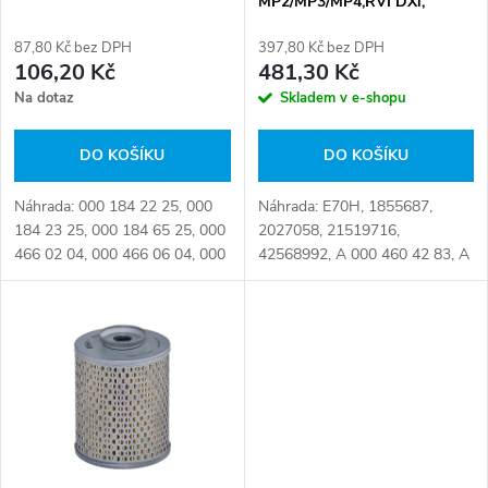
MP2/MP3/MP4,RVI DXi,
p
VOLVO
r
87,80 Kč bez DPH
397,80 Kč bez DPH
r
106,20 Kč
481,30 Kč
o
Na dotaz
Skladem v e-shopu
o
d
DO KOŠÍKU
DO KOŠÍKU
d
u
Náhrada: 000 184 22 25, 000
Náhrada: E70H, 1855687,
u
184 23 25, 000 184 65 25, 000
2027058, 21519716,
k
466 02 04, 000 466 06 04, 000
42568992, A 000 460 42 83, A
k
466 28 04, 000 466 30 04, 001
000 466 29 04, F026404001,
184 22 25, 002 184 11 25,
OM 512/2, 000 460 42 83, 000
t
0153468, 0190 2137, 0229348,
466 29 04, 50 21 185 611, 74
t
0296...
20 580 233, 74 21...
ů
ů