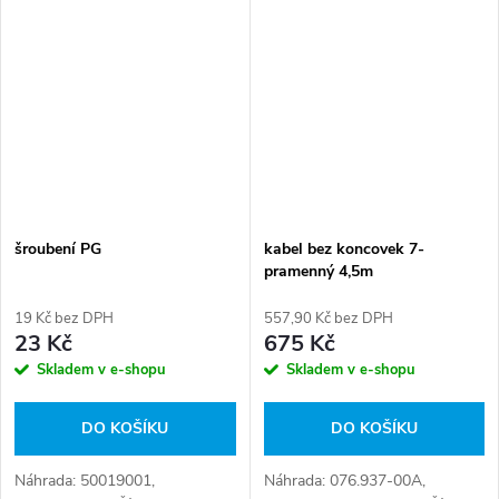
009992
šroubení PG
kabel bez koncovek 7-
pramenný 4,5m
19 Kč bez DPH
557,90 Kč bez DPH
23 Kč
675 Kč
Skladem v e-shopu
Skladem v e-shopu
DO KOŠÍKU
DO KOŠÍKU
Náhrada: 50019001,
Náhrada: 076.937-00A,