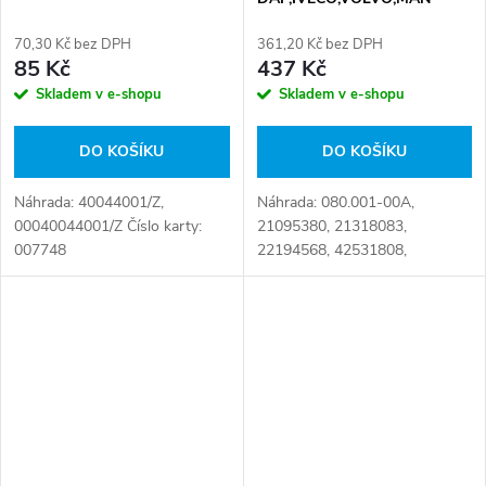
F2000,RVI
70,30 Kč bez DPH
361,20 Kč bez DPH
85 Kč
437 Kč
Skladem v e-shopu
Skladem v e-shopu
DO KOŠÍKU
DO KOŠÍKU
Náhrada: 40044001/Z,
Náhrada: 080.001-00A,
00040044001/Z Číslo karty:
21095380, 21318083,
007748
22194568, 42531808,
42555374, 42560500,
85116453, 042531808,
042555374, 042560500,
500056811, 0015451809,
0015454909, 0015458409,...