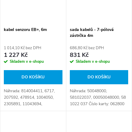
kabel senzoru EB+, 6m
sada kabelů - 7-pólová
zástrčka 4m
1 014,10 Kč bez DPH
686,80 Kč bez DPH
1 227 Kč
831 Kč
Skladem v e-shopu
Skladem v e-shopu
DO KOŠÍKU
DO KOŠÍKU
Náhrada: 814004411, 6717,
Náhrada: 50048000,
207592, 478914, 1004050,
581022037, 00050048000, 58
2305891, 11043694,
1022 037 Číslo karty: 062800
230542121, 0218330503,
814.004.411, 950.800.443 Číslo
karty: 063855