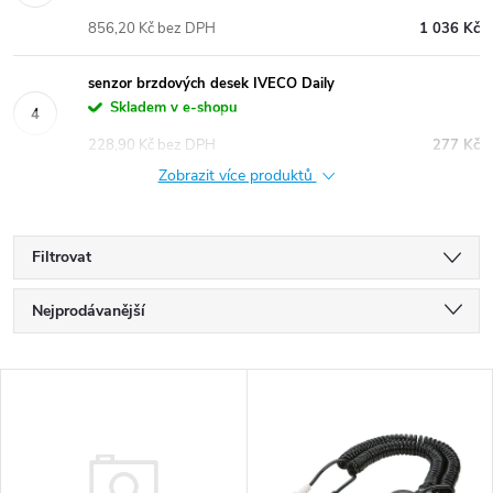
856,20 Kč bez DPH
1 036 Kč
senzor brzdových desek IVECO Daily
Skladem v e-shopu
228,90 Kč bez DPH
277 Kč
Zobrazit více produktů
Filtrovat
Ř
Nejprodávanější
a
Nejlevnější
V
Nejdražší
z
ý
Abecedně
e