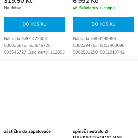
319,50 Kč
6 992 Kč
Na dotaz
Skladem v e-shopu
DO KOŠÍKU
DO KOŠÍKU
Náhrada: 5801472603,
Náhrada: 5803299986,
500335678, 503645725,
5802294753, 5802463098,
503645727 Číslo karty: 112853
5802531250, 5802819742
Číslo karty: 112611
zástrčka do zapalovače
spínač neutrálu ZF
DAF,IVECO,VOLVO,MAN