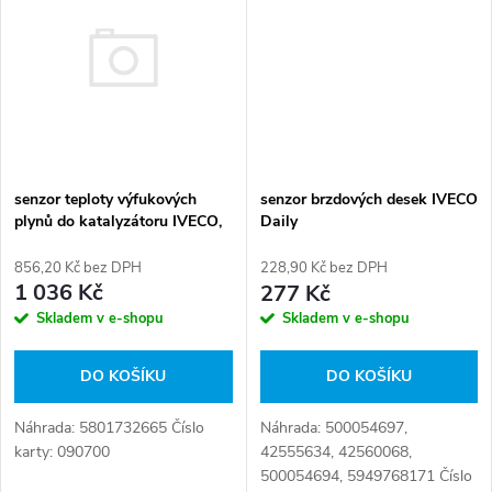
t
ů
ů
senzor teploty výfukových
senzor brzdových desek IVECO
plynů do katalyzátoru IVECO,
Daily
EURO 6, 300mm
856,20 Kč bez DPH
228,90 Kč bez DPH
1 036 Kč
277 Kč
Skladem v e-shopu
Skladem v e-shopu
DO KOŠÍKU
DO KOŠÍKU
Náhrada: 5801732665 Číslo
Náhrada: 500054697,
karty: 090700
42555634, 42560068,
500054694, 5949768171 Číslo