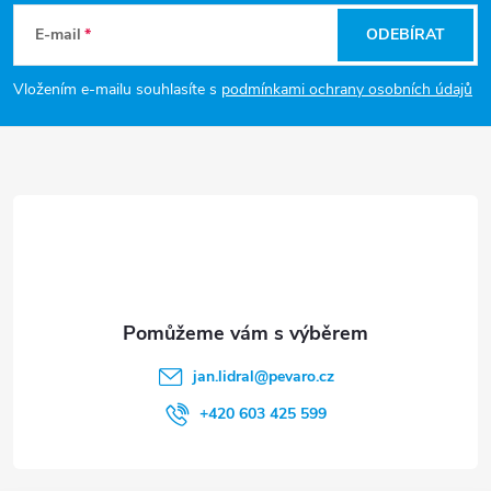
r
á
í
E-mail
ODEBÍRAT
v
p
Vložením e-mailu souhlasíte s
podmínkami ochrany osobních údajů
k
a
y
t
v
ý
í
p
i
s
jan.lidral
@
pevaro.cz
u
+420 603 425 599