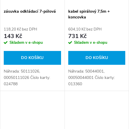
zásuvka odkládací 7-pólová
kabel spirálový 7,5m +
koncovka
118,20 Kč bez DPH
604,10 Kč bez DPH
143 Kč
731 Kč
Skladem v e-shopu
Skladem v e-shopu
DO KOŠÍKU
DO KOŠÍKU
Náhrada: 50111026,
Náhrada: 50044001,
00050111026 Číslo karty:
00050044001 Číslo karty:
024788
013360