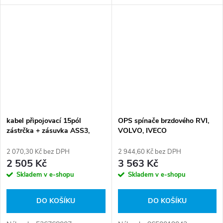
karty: 106783
kabel připojovací 15pól
OPS spínače brzdového RVI,
zástrčka + zásuvka ASS3,
VOLVO, IVECO
0,6m
2 070,30 Kč bez DPH
2 944,60 Kč bez DPH
2 505 Kč
3 563 Kč
Skladem v e-shopu
Skladem v e-shopu
DO KOŠÍKU
DO KOŠÍKU