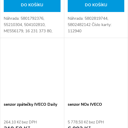
DO KOŠÍKU
DO KOŠÍKU
Náhrada: 5801792376,
Náhrada: 5802819744,
55210304, 504102810,
5802482142 Číslo karty:
ME556179, 16 231 373 80,
112940
1618 ET, 1618 09, 58 0179
2376, 96 450 226 80,
9645022680 Číslo karty:
091924
senzor zpátečky IVECO Daily
senzor NOx IVECO
264,10 Kč bez DPH
5 778,50 Kč bez DPH