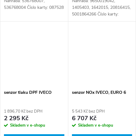
Náhrada: 536768007,
Náhrada: 9650019042,
536768004 Číslo karty: 087528
1405403, 1642015, 20816415,
5001864266 Číslo karty:
025008
senzor tlaku DPF IVECO
senzor NOx IVECO, EURO 6
1 896,70 Kč bez DPH
5 543 Kč bez DPH
2 295 Kč
6 707 Kč
Skladem v e-shopu
Skladem v e-shopu