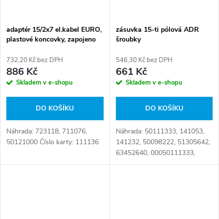
adaptér 15/2x7 el.kabel EURO,
zásuvka 15-ti pólová ADR
plastové koncovky, zapojeno
šroubky
12 žil
732,20 Kč bez DPH
546,30 Kč bez DPH
886 Kč
661 Kč
Skladem v e-shopu
Skladem v e-shopu
DO KOŠÍKU
DO KOŠÍKU
Náhrada: 723118, 711076,
Náhrada: 50111333, 141053,
50121000 Číslo karty: 111136
141232, 50098222, 51305642,
63452640, 00050111333,
A10060, 1 016 562 1, 1 040
152 89, 5C46 13B576 AA,
5C46 13N406 AA,
5350661278, 6220005888, 8JB
007...