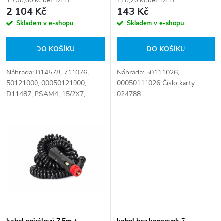
r
118,20 Kč bez DPH
1 738,80 Kč bez DPH
r
143 Kč
2 104 Kč
o
Skladem v e-shopu
Skladem v e-shopu
o
d
DO KOŠÍKU
DO KOŠÍKU
d
u
Náhrada: 50111026,
Náhrada: D14578, 711076,
u
00050111026 Číslo karty:
50121000, 00050121000,
k
024788
D11487, PSAM4, 15/2X7,
k
D16147 Číslo karty: 081764
t
t
ů
ů
kabel spirálový 7,5m +
kabel bez koncovek 7-