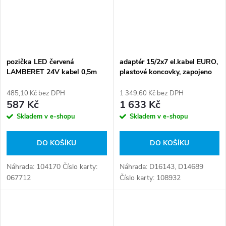
pozička LED červená
adaptér 15/2x7 el.kabel EURO,
LAMBERET 24V kabel 0,5m
plastové koncovky, zapojeno
12 žil ADR
485,10 Kč bez DPH
1 349,60 Kč bez DPH
587 Kč
1 633 Kč
Skladem v e-shopu
Skladem v e-shopu
DO KOŠÍKU
DO KOŠÍKU
Náhrada: 104170 Číslo karty:
Náhrada: D16143, D14689
067712
Číslo karty: 108932