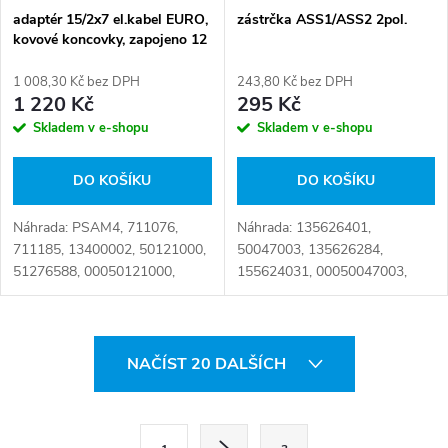
adaptér 15/2x7 el.kabel EURO,
zástrčka ASS1/ASS2 2pol.
kovové koncovky, zapojeno 12
žil
1 008,30 Kč bez DPH
243,80 Kč bez DPH
1 220 Kč
295 Kč
Skladem v e-shopu
Skladem v e-shopu
DO KOŠÍKU
DO KOŠÍKU
Náhrada: PSAM4, 711076,
Náhrada: 135626401,
711185, 13400002, 50121000,
50047003, 135626284,
51276588, 00050121000,
155624031, 00050047003,
D11487, E1570, JAE711076,
000135626284 Číslo karty:
095.177, 15/2X7, 8C46 13B576
073659
AA, 8JA 005 952-041, 8JA005
O
952-041, 8803 448...
NAČÍST 20 DALŠÍCH
v
l
S