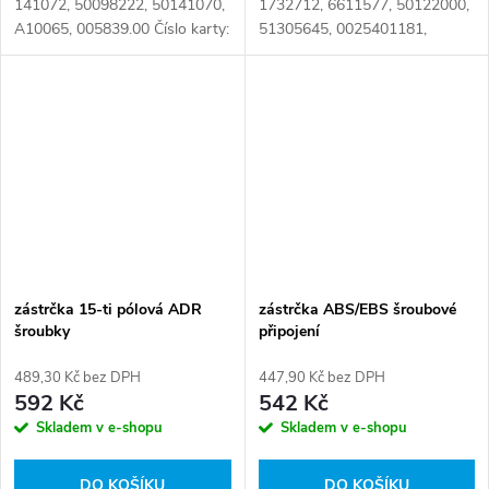
141072, 50098222, 50141070,
1732712, 6611577, 50122000,
A10065, 005839.00 Číslo karty:
51305645, 0025401181,
108451
00050122000, A 002 540 11
81, A0025401181, A10064, B
675 301 52, 002 540 11 81,
002 540 1181, 15/2X7,...
zástrčka 15-ti pólová ADR
zástrčka ABS/EBS šroubové
šroubky
připojení
489,30 Kč bez DPH
447,90 Kč bez DPH
592 Kč
542 Kč
Skladem v e-shopu
Skladem v e-shopu
DO KOŠÍKU
DO KOŠÍKU