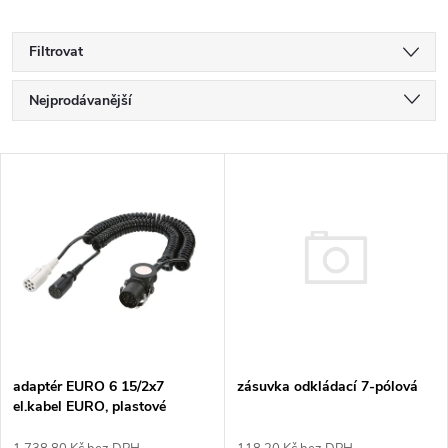
Filtrovat
Ř
Nejprodávanější
a
Nejlevnější
V
Nejdražší
z
ý
Abecedně
e
p
n
i
í
s
zásuvka odkládací 7-pólová
p
adaptér EURO 6 15/2x7
el.kabel EURO, plastové
p
koncovky, zapojeno 12 žil