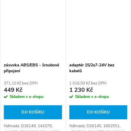
562 1, 1 040 152 89, 5C46
15/2X7, 9501003185 Číslo
13B576 AA, 5C46 13N406 AA,
karty: 108449
5350661278, 6220005888,...
zásuvka ABS/EBS - šroubové
adaptér 15/2x7-24V bez
připojení
kabelů
371,10 Kč bez DPH
1 016,50 Kč bez DPH
449 Kč
1 230 Kč
Skladem v e-shopu
Skladem v e-shopu
DO KOŠÍKU
DO KOŠÍKU
Náhrada: D16149, 141070,
Náhrada: D16145, 1602551,