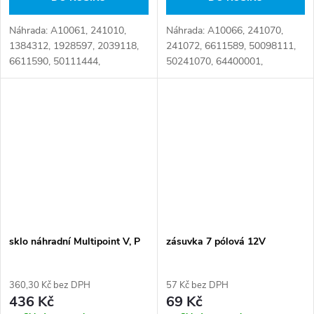
Náhrada: A10061, 241010,
Náhrada: A10066, 241070,
1384312, 1928597, 2039118,
241072, 6611589, 50098111,
6611590, 50111444,
50241070, 64400001,
51305242, 00050111444,
005948.00, 2 022 371 2, 2 120
JAE241010, 5.77064 Číslo
380, 241070 H+B, 8JA 007
karty: 106716
644-051, D16411 Číslo karty:
106714
sklo náhradní Multipoint V, P
zásuvka 7 pólová 12V
360,30 Kč bez DPH
57 Kč bez DPH
436 Kč
69 Kč