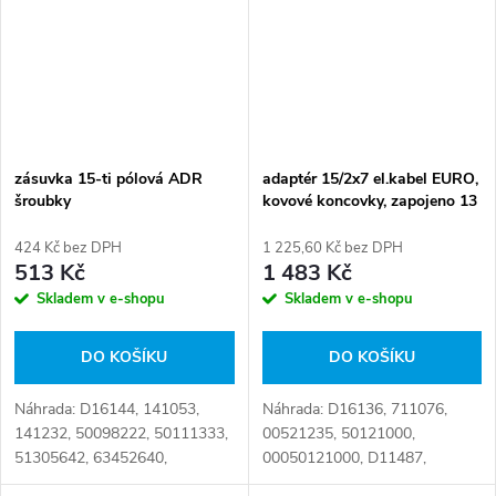
zásuvka 15-ti pólová ADR
adaptér 15/2x7 el.kabel EURO,
šroubky
kovové koncovky, zapojeno 13
žil
424 Kč bez DPH
1 225,60 Kč bez DPH
513 Kč
1 483 Kč
Skladem v e-shopu
Skladem v e-shopu
DO KOŠÍKU
DO KOŠÍKU
Náhrada: D16144, 141053,
Náhrada: D16136, 711076,
141232, 50098222, 50111333,
00521235, 50121000,
51305642, 63452640,
00050121000, D11487,
00050111333, A10060, 1 016
D14578, JAE711076, PSAM4,