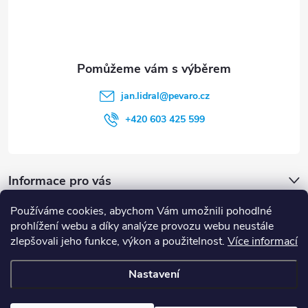
ý
í
p
i
s
jan.lidral
@
pevaro.cz
u
+420 603 425 599
Informace pro vás
Používáme cookies, abychom Vám umožnili pohodlné
Vyhledávání
prohlížení webu a díky analýze provozu webu neustále
zlepšovali jeho funkce, výkon a použitelnost.
Více informací
HLEDAT
Nastavení
Copyright 2026
Pevaro.cz
. Všechna práva vyhrazena.
Upravit nastavení