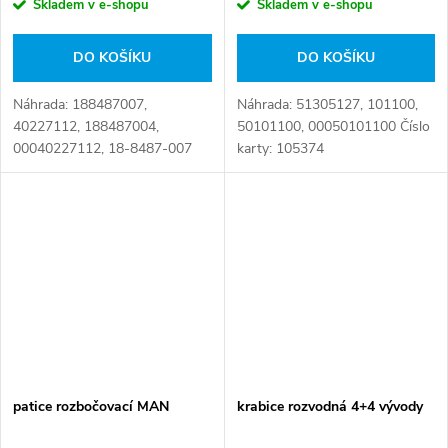
Skladem v e-shopu
Skladem v e-shopu
DO KOŠÍKU
DO KOŠÍKU
Náhrada: 188487007,
Náhrada: 51305127, 101100,
40227112, 188487004,
50101100, 00050101100 Číslo
00040227112, 18-8487-007
karty: 105374
Číslo karty: 105889
patice rozbočovací MAN
krabice rozvodná 4+4 vývody