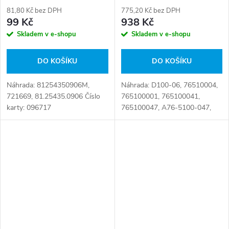
81,80 Kč bez DPH
775,20 Kč bez DPH
99 Kč
938 Kč
Skladem v e-shopu
Skladem v e-shopu
DO KOŠÍKU
DO KOŠÍKU
Náhrada: 81254350906M,
Náhrada: D100-06, 76510004,
721669, 81.25435.0906 Číslo
765100001, 765100041,
karty: 096717
765100047, A76-5100-047,
E4031 Číslo karty: 086192