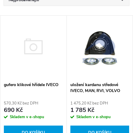
Ř
a
Nejlevnější
V
Nejdražší
z
ý
Abecedně
e
p
n
i
í
s
gufero klikové hřídele IVECO
p
uložení kardanu středové
IVECO, MAN, RVI, VOLVO
p
r
570,30 Kč bez DPH
1 475,20 Kč bez DPH
r
690 Kč
1 785 Kč
o
Skladem v e-shopu
Skladem v e-shopu
o
DO KOŠÍKU
DO KOŠÍKU