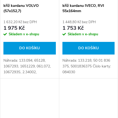
kříž kardanu VOLVO
kříž kardanu IVECO, RVI
(57x152,7)
55x164mm
1 632,20 Kč bez DPH
1 448,80 Kč bez DPH
1 975 Kč
1 753 Kč
Skladem v e-shopu
Skladem v e-shopu
DO KOŠÍKU
DO KOŠÍKU
Náhrada: 133.094, 65128,
Náhrada: 133.218, 50 01 836
1067293, 1651229, 061.072,
375, 5001836375 Číslo karty:
1067293S, 2.34002,
084030
93192570S Číslo karty: 085845