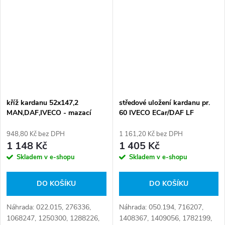
060.184, 284.010, 4253 6523,
468 2902, 50 00 821 936, 5000
821...
kříž kardanu 52x147,2
středové uložení kardanu pr.
MAN,DAF,IVECO - mazací
60 IVECO ECar/DAF LF
948,80 Kč bez DPH
1 161,20 Kč bez DPH
1 148 Kč
1 405 Kč
Skladem v e-shopu
Skladem v e-shopu
DO KOŠÍKU
DO KOŠÍKU
Náhrada: 022.015, 276336,
Náhrada: 050.194, 716207,
1068247, 1250300, 1288226,
1408367, 1409056, 1782199,