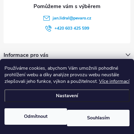
i
s
jan.lidral
@
pevaro.cz
u
+420 603 425 599
Informace pro vás
Používáme cookies, abychom Vám umožnili pohodlné
Vyhledávání
prohlížení webu a díky analýze provozu webu neustále
zlepšovali jeho funkce, výkon a použitelnost.
Více informací
HLEDAT
Nastavení
Copyright 2026
Pevaro.cz
. Všechna práva vyhrazena.
Upravit nastavení
cookies
Odmítnout
Souhlasím