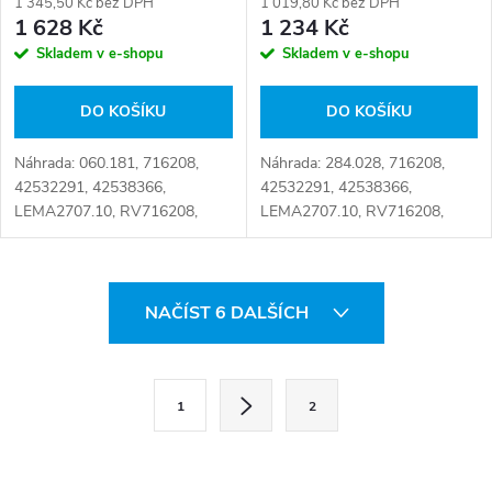
1 345,50 Kč bez DPH
1 019,80 Kč bez DPH
1 628 Kč
1 234 Kč
Skladem v e-shopu
Skladem v e-shopu
DO KOŠÍKU
DO KOŠÍKU
Náhrada: 060.181, 716208,
Náhrada: 284.028, 716208,
42532291, 42538366,
42532291, 42538366,
LEMA2707.10, RV716208,
LEMA2707.10, RV716208,
284.028, 4253 2291, 4253
060.181, 4253 2291, 4253
8366, 7.20037 Číslo karty:
8366, 7.20037 Číslo karty:
057587
057576
O
NAČÍST 6 DALŠÍCH
v
l
S
1
2
t
á
r
d
á