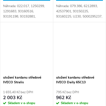
Náhrada: 022.017, 1250299,
Náhrada: 079.386, 6212893,
1291683, 93160516,
42537901, 93150225,
93191198, 93192881,
93160225, U230, 5000295237,
94350918, U427, U965,
5000823988, 5001821930
133.240, 5000816506,
Číslo karty: 065469
5001836379, 81391086050,
81391266036, 81393706002,
81393746001,...
uložení kardanu středové
uložení kardanu středové
IVECO Stralis
IVECO Daily 65C13
1 655,40 Kč bez DPH
795 Kč bez DPH
2 003 Kč
962 Kč
Skladem v e-shopu
Skladem v e-shopu