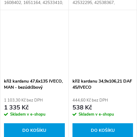
1608402, 1651164, 42533410,
42532295, 42538367,
93163090, 93192012,
RV716207, 15194060180,
93192882, U909, 7401068247,
2708.00, 284.029, 8040-
81391266020, 81391266030,
000075 Číslo karty: 070079
81393706003,...
kříž kardanu 47,6x135 IVECO,
kříž kardanu 34,9x106,21 DAF
MAN - bezúdržbový
45/IVECO
1 103,30 Kč bez DPH
444,60 Kč bez DPH
1 335 Kč
538 Kč
Skladem v e-shopu
Skladem v e-shopu
DO KOŠÍKU
DO KOŠÍKU