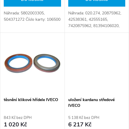
d
d
u
Náhrada: 5802003305,
Náhrada: 020.274, 20875962,
u
504371272 Číslo karty: 106500
42538361, 42555165,
k
7420875962, 81394106020,
k
81394106032 Číslo karty:
104417
t
t
ů
ů
těsnění klikové hřídele IVECO
uložení kardanu středové
IVECO
843 Kč bez DPH
5 138 Kč bez DPH
1 020 Kč
6 217 Kč