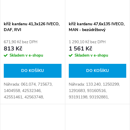
kříž kardanu 41,3x126 IVECO,
kříž kardanu 47,6x135 IVECO,
DAF, RVI
MAN - bezúdržbový
671,90 Kč bez DPH
1 290,10 Kč bez DPH
813 Kč
1 561 Kč
Skladem v e-shopu
Skladem v e-shopu
DO KOŠÍKU
DO KOŠÍKU
Náhrada: 061.074, 715673,
Náhrada: 133.240, 1250299,
1404558, 42532346,
1291683, 93160516,
42551461, 42563748,
93191198, 93192881,
AMPB991, 104130126001,
94350918, 022.017,
133.121, 5001837379 Číslo
5000816506, 5001836379, 81
karty: 082949
39108 6050, 81 39374 6001,
81 99917 8469,
81391086050,...