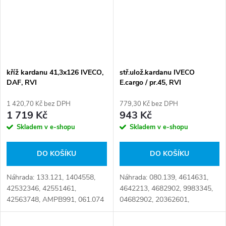
kříž kardanu 41,3x126 IVECO,
stř.ulož.kardanu IVECO
DAF, RVI
E.cargo / pr.45, RVI
1 420,70 Kč bez DPH
779,30 Kč bez DPH
1 719 Kč
943 Kč
Skladem v e-shopu
Skladem v e-shopu
DO KOŠÍKU
DO KOŠÍKU
Náhrada: 133.121, 1404558,
Náhrada: 080.139, 4614631,
42532346, 42551461,
4642213, 4682902, 9983345,
42563748, AMPB991, 061.074
04682902, 20362601,
Číslo karty: 071259
20845657, 42536523,
93160226, 0468 2902,