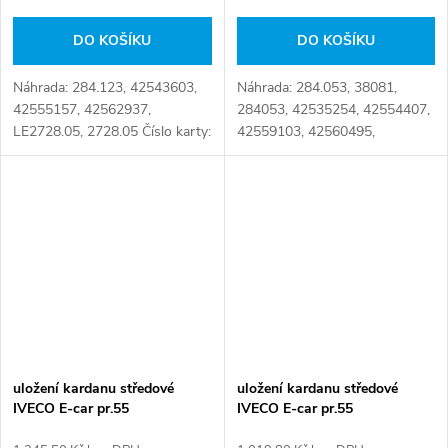
DO KOŠÍKU
DO KOŠÍKU
Náhrada: 284.123, 42543603,
Náhrada: 284.053, 38081,
42555157, 42562937,
284053, 42535254, 42554407,
LE2728.05, 2728.05 Číslo karty:
42559103, 42560495,
060779
42561251, LE2703.00, 0 4253
5254, 060.183, 2703.00, 37 93
8081, 4253 5254, 4255 4407,
4256 1251, 7.20044...
uložení kardanu středové
uložení kardanu středové
IVECO E-car pr.55
IVECO E-car pr.55