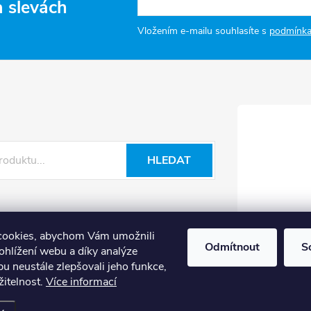
a slevách
Vložením e-mailu souhlasíte s
podmínka
HLEDAT
cookies, abychom Vám umožnili
Odmítnout
S
ohlížení webu a díky analýze
u neustále zlepšovali jeho funkce,
žitelnost.
Více informací