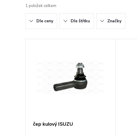
1
položek celkem
z
Dle ceny
Dle štítku
Značky
e
n
V
í
ý
p
p
r
i
o
s
d
p
čep kulový ISUZU
u