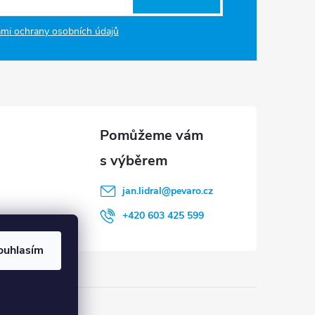
mi ochrany osobních údajů
jan.lidral
@
pevaro.cz
+420 603 425 599
ouhlasím