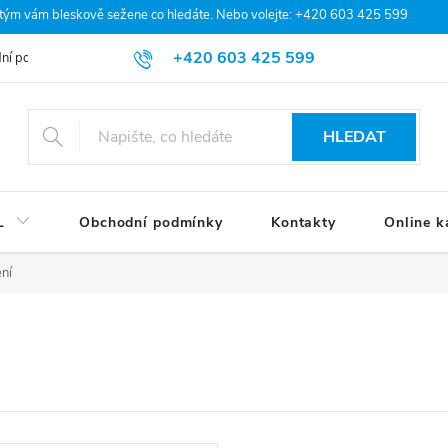
 tým vám bleskově sežene co hledáte. Nebo volejte: +420 603 425 599
+420 603 425 599
ní podmínky
Podmínky ochrany osobních údajů
Moje objednávka
HLEDAT
L
Obchodní podmínky
Kontakty
Online k
ní