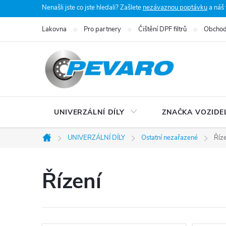
Přejít
Nenašli jste co jste hledali? Zašlete
nezávaznou poptávku
a náš
na
Lakovna
Pro partnery
Čištění DPF filtrů
Obchod
obsah
UNIVERZÁLNÍ DÍLY
ZNAČKA VOZIDE
UNIVERZÁLNÍ DÍLY
Ostatní nezařazené
Říze
Domů
Řízení