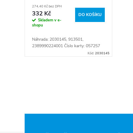
r
274,40 Kč bez DPH
k
o
332 Kč
DO KOŠÍKU
Skladem v e-
t
d
shopu
ů
Náhrada: 2030145, 913501,
u
2389990224001 Číslo karty: 057257
Kód:
2030145
k
t
O
ů
v
l
á
d