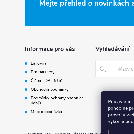
Z
Mějte přehled o novinkách
a
c
á
í
p
p
a
Informace pro vás
Vyhledávání
r
t
v
Lakovna
Pro partnery
k
í
Čištění DPF filtrů
y
Obchodní podmínky
v
Podmínky ochrany osobních
Používáme 
údajů
pohodlné pr
ý
Moje objednávka
provozu web
výkon a pou
p