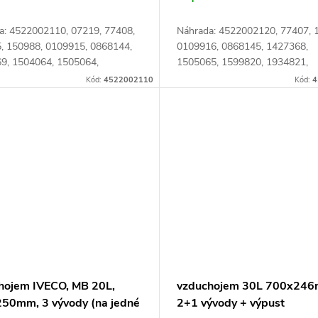
a: 4522002110, 07219, 77408,
Náhrada: 4522002120, 77407, 
, 150988, 0109915, 0868144,
0109916, 0868145, 1427368,
9, 1504064, 1505064,
1505065, 1599820, 1934821,
9, 4680365, 6001405,
4680366, 6001406, 8410805,
Kód:
4522002110
Kód:
4
4, 01505064, 01584598,
01934821, 04680366, 6157800
65, 08157983,...
62578000, 004680366,...
hojem IVECO, MB 20L,
vzduchojem 30L 700x246
50mm, 3 vývody (na jedné
2+1 vývody + výpust