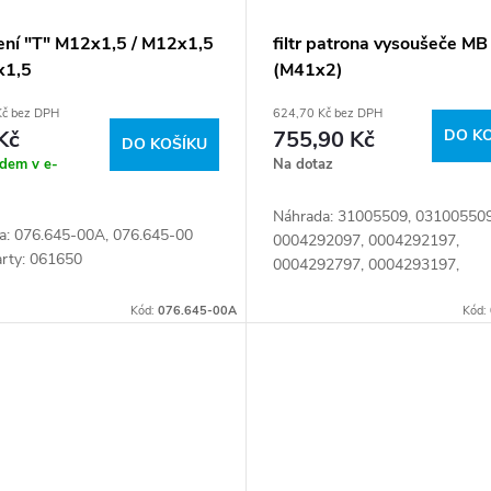
ení "T" M12x1,5 / M12x1,5
filtr patrona vysoušeče M
x1,5
(M41x2)
Kč bez DPH
624,70 Kč bez DPH
Kč
755,90 Kč
DO K
DO KOŠÍKU
adem v e-
Na dotaz
Náhrada: 31005509, 031005509
a: 076.645-00A, 076.645-00
0004292097, 0004292197,
arty: 061650
0004292797, 0004293197,
A0004292097, A0004292197,
Kód:
076.645-00A
A0004292797, A0004293197,
Kód:
EBS2196F, K102196, K163455,
TB13948X, TB1394/8,...