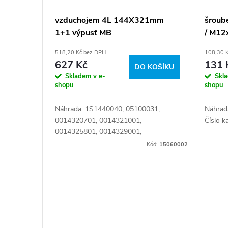
vzduchojem 4L 144X321mm
šroub
1+1 výpusť MB
/ M12
518,20 Kč bez DPH
108,30 
627 Kč
131 
DO KOŠÍKU
Skladem v e-
Skl
shopu
shopu
Náhrada: 1S1440040, 05100031,
Náhrad
0014320701, 0014321001,
Číslo k
0014325801, 0014329001,
0014329101, 0034320301,
Kód:
15060002
0044320501, 0064323401,
A0054323001, A006 432 34 01, A375
432 19 01, 001...