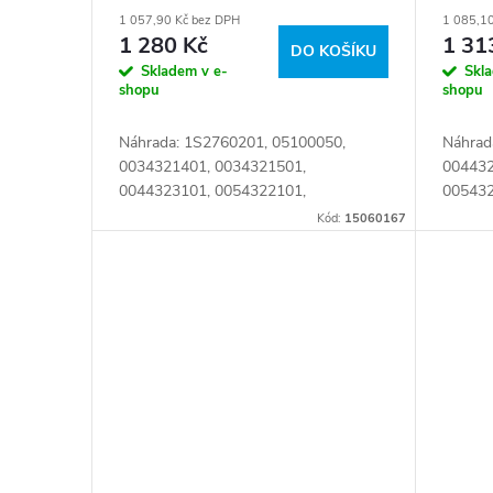
výpust
stran
1 057,90 Kč bez DPH
1 085,1
1 280 Kč
1 31
DO KOŠÍKU
Skladem v e-
Skl
shopu
shopu
Náhrada: 1S2760201, 05100050,
Náhrad
0034321401, 0034321501,
004432
0044323101, 0054322101,
005432
0054323601, A 003 432 15 01, A 004
95 01,
Kód:
15060167
432 31 01, A 005 432 21 01, A 005
A00443
432 36 01, A0034321501,...
432 19
34...