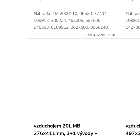
t
d
ů
Náhrada: 4522000110, 06530, 77404,
Náhrad
u
109912, 200234, 462005, 587805,
109915
945383, 0109912, 0627500, 0866148,
142736
k
1912319, 2519879, 6001401,
159981
Kód:
4522000110
9453830, 9696380, 01912319,
841080
t
02519879, 09453830,...
046803
ů
vzduchojem 20L MB
vzduc
276x411mm, 3+1 vývody +
497x2