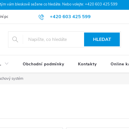
 tým vám bleskově sežene co hledáte. Nebo volejte: +420 603 425 599
+420 603 425 599
ní podmínky
Podmínky ochrany osobních údajů
Moje objednávka
HLEDAT
L
Obchodní podmínky
Kontakty
Online k
chový systém