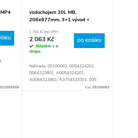
B MP4
vzduchojem 20L MB,
206x677mm, 3+1 vývod +
výpust
1 705 Kč bez DPH
OŠÍKU
2 063 Kč
DO KOŠÍKU
Skladem v e-
shopu
,
Náhrada: 05100063, 0054324201,
0064323801, A0054324201,
A0064323801, A3754323301, 005
432 42 01, 005 432 4201, 006 432 38
031005509
Kód:
05100063
01, 006 432 3801, 0064323801M,
016.367-00, 016.367-00A,...