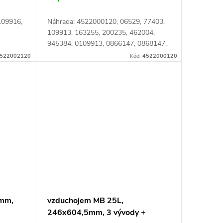
109916,
Náhrada: 4522000120, 06529, 77403,
109913, 163255, 200235, 462004,
945384, 0109913, 0866147, 0868147,
1912320, 6001402, 9453840,
522002120
Kód:
4522000120
0,
09453840, 71005013, 240542124,
334054211,...
mm,
vzduchojem MB 25L,
246x604,5mm, 3 vývody +