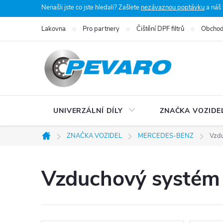
Přejít
Nenašli jste co jste hledali? Zašlete
nezávaznou poptávku
a náš
na
Lakovna
Pro partnery
Čištění DPF filtrů
Obchod
obsah
UNIVERZÁLNÍ DÍLY
ZNAČKA VOZIDE
ZNAČKA VOZIDEL
MERCEDES-BENZ
Vzdu
Domů
Vzduchový systém