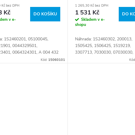
ě) + výpust M22x1,5
0 Kč bez DPH
1 265,30 Kč bez DPH
3 Kč
1 531 Kč
DO KOŠÍKU
DO K
adem v e-
Skladem v e-
shopu
a: 1S2460201, 05100045,
Náhrada: 1S2460302, 200013,
1901, 0044329501,
1505425, 1506425, 1519219,
3401, 0064324301, A 004 432
3307713, 7030030, 07030030,
 A 005 432 34 01,
11018669, 20286152, 4255126
Kód:
15060101
Kód
29501, A0054323401, 004
98411223, 98461957, 5029301
01, 004 432 95 01, 005 432
0220041300, 1030977424,...