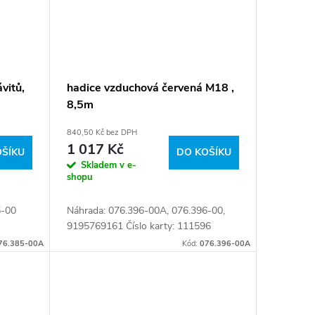
vitů,
hadice vzduchová červená M18 ,
8,5m
840,50 Kč bez DPH
1 017 Kč
OŠÍKU
DO KOŠÍKU
Skladem v e-
shopu
5-00
Náhrada: 076.396-00A, 076.396-00,
9195769161 Číslo karty: 111596
76.385-00A
Kód:
076.396-00A