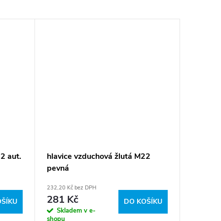
2 aut.
hlavice vzduchová žlutá M22
pevná
232,20 Kč bez DPH
281 Kč
OŠÍKU
DO KOŠÍKU
Skladem v e-
shopu