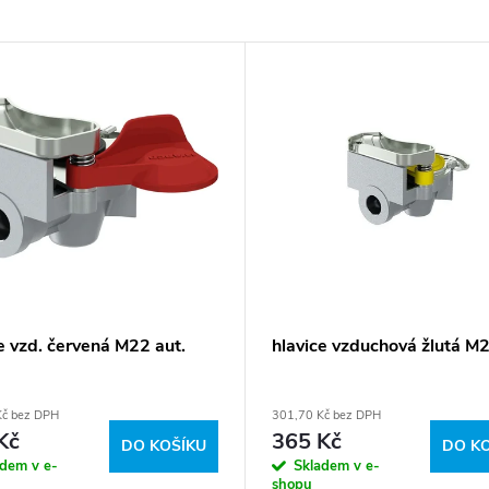
e vzd. červená M22 aut.
hlavice vzduchová žlutá M2
Kč bez DPH
301,70 Kč bez DPH
Kč
365 Kč
DO KOŠÍKU
DO K
adem v e-
Skladem v e-
shopu