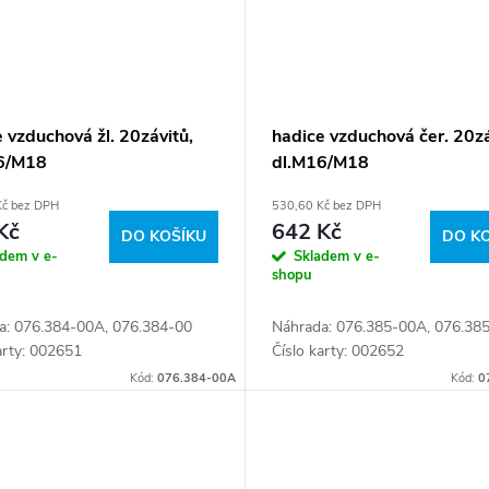
 vzduchová žl. 20závitů,
hadice vzduchová čer. 20zá
6/M18
dl.M16/M18
Kč bez DPH
530,60 Kč bez DPH
Kč
642 Kč
DO KOŠÍKU
DO K
adem v e-
Skladem v e-
shopu
a: 076.384-00A, 076.384-00
Náhrada: 076.385-00A, 076.38
arty: 002651
Číslo karty: 002652
Kód:
076.384-00A
Kód:
0