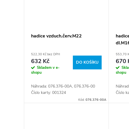
hadice vzduch.červ.M22
hadice
dl.M1
522,30 Kč bez DPH
553,70 
632 Kč
670 
DO KOŠÍKU
Skladem v e-
Skl
shopu
shopu
Náhrada: 076.376-00A, 076.376-00
Náhrad
Číslo karty: 001324
Číslo k
Kód:
076.376-00A