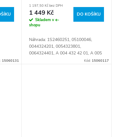
výpust
1 197,50 Kč bez DPH
1 449 Kč
OŠÍKU
DO KOŠÍKU
Skladem v e-
shopu
Náhrada: 1S2460251, 05100046,
0044324201, 0054323801,
0064324401, A 004 432 42 01, A 005
6,
432 38 01, A0044324201,
:
15060131
Kód:
15060117
01,
A0054323801, 004 432 42 01, 004
432 4201, 005 432 38 01, 005 432...