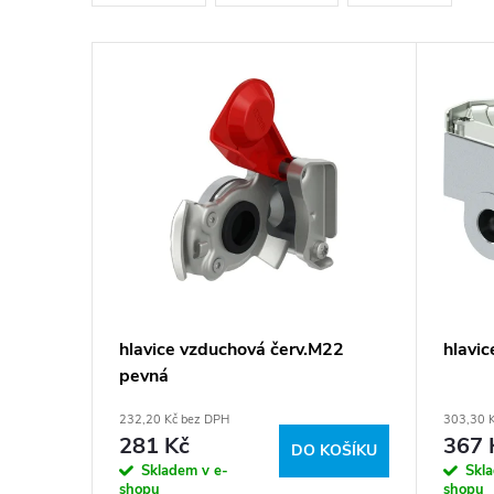
e
n
V
í
ý
p
p
r
i
o
s
d
p
hlavice vzduchová červ.M22
hlavic
u
pevná
r
232,20 Kč bez DPH
303,30 
k
o
281 Kč
367 
DO KOŠÍKU
Skladem v e-
Skl
shopu
shopu