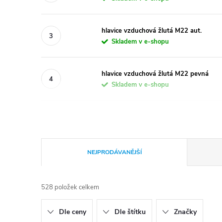
hlavice vzduchová žlutá M22 aut.
Skladem v e-shopu
hlavice vzduchová žlutá M22 pevná
Skladem v e-shopu
Ř
NEJPRODÁVANĚJŠÍ
a
528
položek celkem
z
Dle ceny
Dle štítku
Značky