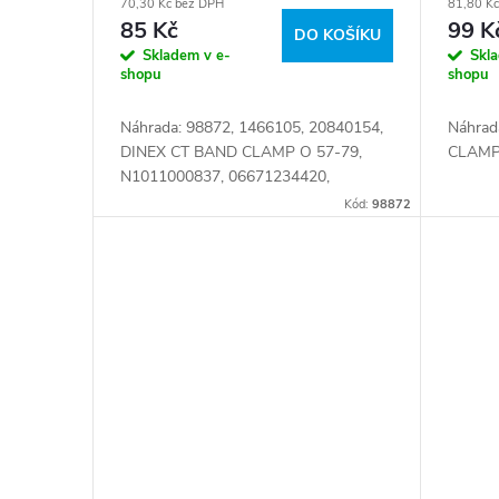
70,30 Kč bez DPH
81,80 K
85 Kč
99 K
DO KOŠÍKU
Skladem v e-
Skl
shopu
shopu
Náhrada: 98872, 1466105, 20840154,
Náhrad
DINEX CT BAND CLAMP O 57-79,
CLAMP 
N1011000837, 06671234420,
06671234620, 06671280326,
Kód:
98872
06671286326, 51974400033,
81.97450-0064, 87751300048 Číslo...