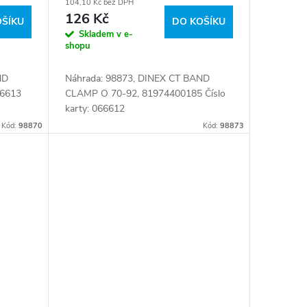
104,10 Kč bez DPH
126 Kč
OŠÍKU
DO KOŠÍKU
Skladem v e-
shopu
ND
Náhrada: 98873, DINEX CT BAND
66613
CLAMP O 70-92, 81974400185 Číslo
karty: 066612
Kód:
98870
Kód:
98873