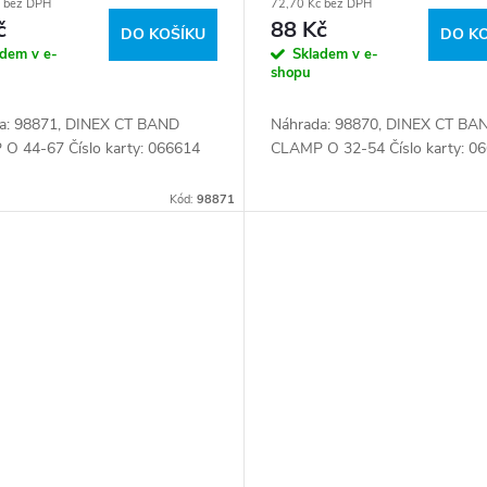
č bez DPH
72,70 Kč bez DPH
č
88 Kč
DO KOŠÍKU
DO K
adem v e-
Skladem v e-
shopu
a: 98871, DINEX CT BAND
Náhrada: 98870, DINEX CT BA
O 44-67 Číslo karty: 066614
CLAMP O 32-54 Číslo karty: 0
Kód:
98871