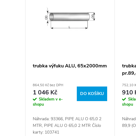
í
ý
p
p
r
i
o
s
d
p
trubka výfuku ALU, 65x2000mm
trubka
u
pr.89
r
864,50 Kč bez DPH
752,10 
k
o
1 046 Kč
910 
DO KOŠÍKU
Skladem v e-
Skl
t
d
shopu
shopu
ů
Náhrada: 93366, PIPE ALU O 65,0 2
Náhrad
u
MTR, PIPE ALU O 65,0 2 MTR Číslo
89,9 (O
karty: 103741