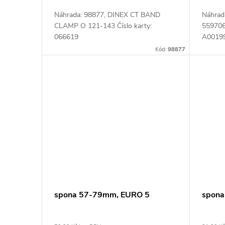
Náhrada: 98877, DINEX CT BAND
Náhrad
CLAMP O 121-143 Číslo karty:
559706
066619
A0019
N10110
Kód:
98877
629000
632000
819744
spona 57-79mm, EURO 5
spon