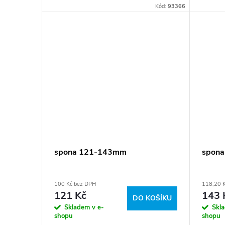
k
Kód:
93366
t
ů
spona 121-143mm
spon
100 Kč bez DPH
118,20 
121 Kč
143 
DO KOŠÍKU
Skladem v e-
Skl
shopu
shopu