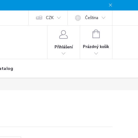
CZK
Čeština
NÁKUPNÍ
KOŠÍK
Prázdný košík
Přihlášení
atalog