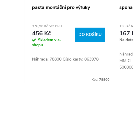
pasta montážní pro výfuky
spona
376,90 Kč bez DPH
138 Kč 
456 Kč
167 
DO KOŠÍKU
Skladem v e-
Na dot
shopu
Náhrad
Náhrada: 78800 Číslo karty: 063978
MM CL
500308
580111
Kód:
78800
O
v
l