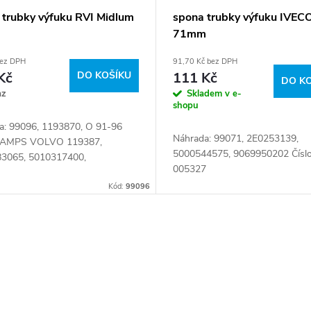
 trubky výfuku RVI Midlum
spona trubky výfuku IVEC
71mm
bez DPH
91,70 Kč bez DPH
Kč
DO KOŠÍKU
111 Kč
DO K
az
Skladem v e-
shopu
a: 99096, 1193870, O 91-96
Náhrada: 99071, 2E0253139,
AMPS VOLVO 119387,
5000544575, 9069950202 Číslo 
3065, 5010317400,
005327
7294 Číslo karty: 005330
Kód:
99096