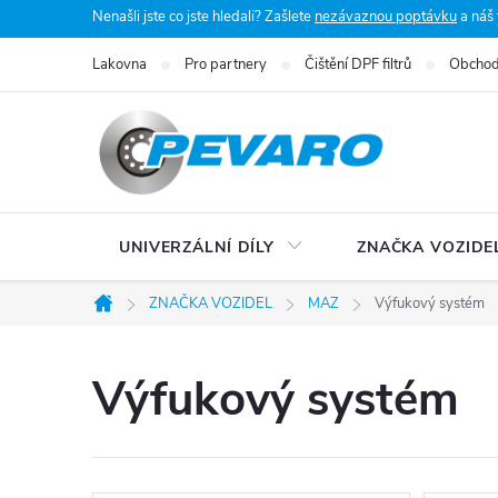
Přejít
Nenašli jste co jste hledali? Zašlete
nezávaznou poptávku
a náš
na
Lakovna
Pro partnery
Čištění DPF filtrů
Obchod
obsah
UNIVERZÁLNÍ DÍLY
ZNAČKA VOZIDE
ZNAČKA VOZIDEL
MAZ
Výfukový systém
Domů
Výfukový systém