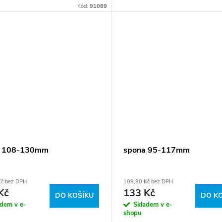
Kód:
91089
a 108-130mm
spona 95-117mm
Kč bez DPH
109,90 Kč bez DPH
Kč
133 Kč
DO KOŠÍKU
DO K
adem v e-
Skladem v e-
shopu