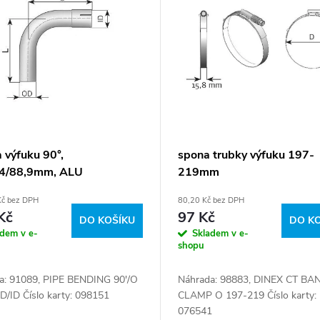
 výfuku 90°,
spona trubky výfuku 197-
,4/88,9mm, ALU
219mm
Kč bez DPH
80,20 Kč bez DPH
Kč
97 Kč
DO KOŠÍKU
DO K
adem v e-
Skladem v e-
shopu
a: 91089, PIPE BENDING 90'/O
Náhrada: 98883, DINEX CT BA
D/ID Číslo karty: 098151
CLAMP O 197-219 Číslo karty:
076541