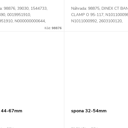
a: 98876, 39030, 1544733,
Náhrada: 98875, DINEX CT BA
90, 0019951910,
CLAMP O 95-117, N101100098
951910, N000000000644,
N1011000992, 2603100120,
00983, 6290000450,
81974400170, 81974400205,
Kód:
98876
4850, 6320000350,
8397440023 Číslo karty: 06661
0550, 81974400053,
00193,...
a 44-67mm
spona 32-54mm