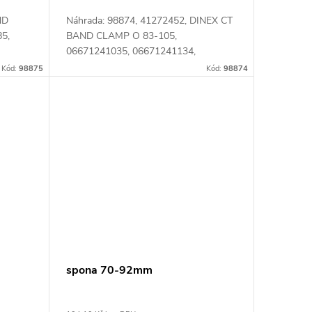
ND
Náhrada: 98874, 41272452, DINEX CT
5,
BAND CLAMP O 83-105,
06671241035, 06671241134,
06.67124.1134 Číslo karty: 066616
Kód:
98875
Kód:
98874
7
spona 70-92mm