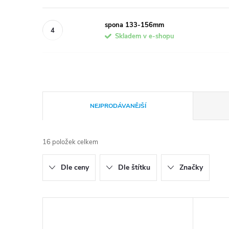
spona 133-156mm
Skladem v e-shopu
Ř
NEJPRODÁVANĚJŠÍ
a
16
položek celkem
z
Dle ceny
Dle štítku
Značky
e
n
V