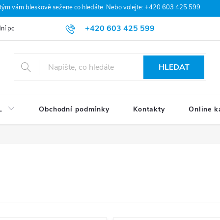
 tým vám bleskově sežene co hledáte. Nebo volejte: +420 603 425 599
+420 603 425 599
ní podmínky
Podmínky ochrany osobních údajů
Moje objednávka
HLEDAT
L
Obchodní podmínky
Kontakty
Online k