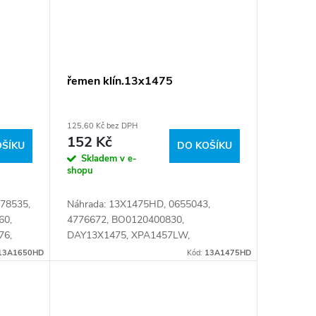
řemen klín.13x1475
125,60 Kč bez DPH
152 Kč
OŠÍKU
DO KOŠÍKU
Skladem v e-
shopu
78535,
Náhrada: 13X1475HD, 0655043,
60,
4776672, BO0120400830,
76,
DAY13X1475, XPA1457LW,
34807,
13A1475HD Číslo karty: 024999
13A1650HD
Kód:
13A1475HD