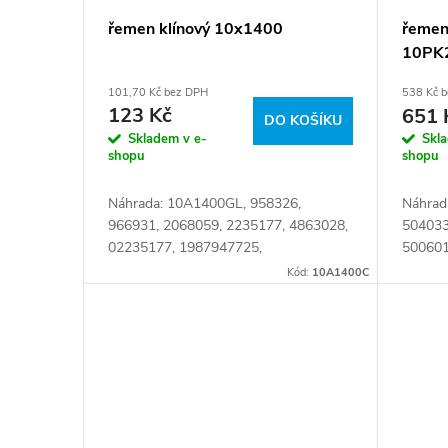
d
p
řemen klínový 10x1400
řemen
u
10PK
r
101,70 Kč bez DPH
538 Kč 
k
o
123 Kč
651 
DO KOŠÍKU
Skladem v e-
Skl
t
shopu
d
shopu
ů
Náhrada: 10A1400GL, 958326,
Náhrad
u
966931, 2068059, 2235177, 4863028,
504033
02235177, 1987947725,
500601
k
AVX10X1400, A007753009519,
karty:
Kód:
10A1400C
QBA1400SP, 007753009519,
t
06580731371, 06580731372,
10AV1400,...
ů