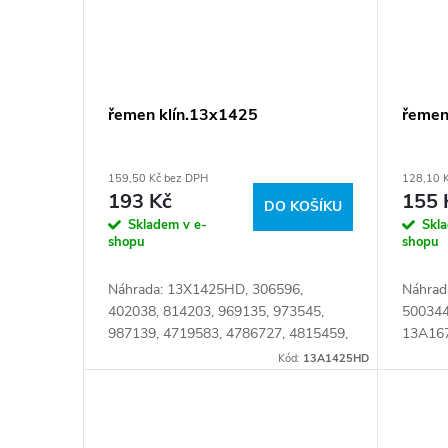
řemen klín.13x1425
řemen
159,50 Kč bez DPH
128,10 
193 Kč
155 
DO KOŠÍKU
Skladem v e-
Skl
shopu
shopu
Náhrada: 13X1425HD, 306596,
Náhrad
402038, 814203, 969135, 973545,
500344
987139, 4719583, 4786727, 4815459,
13A167
4815464, 61689613, 98464573,
Kód:
13A1425HD
98464574, 007753012519,
13A1425HD, 6580412238,...