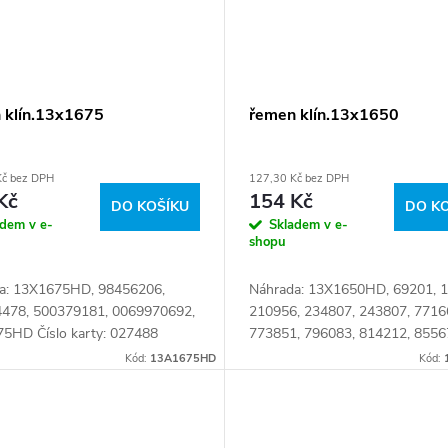
 klín.13x1675
řemen klín.13x1650
Kč bez DPH
127,30 Kč bez DPH
Kč
154 Kč
DO KOŠÍKU
DO K
adem v e-
Skladem v e-
shopu
a: 13X1675HD, 98456206,
Náhrada: 13X1650HD, 69201, 1
478, 500379181, 0069970692,
210956, 234807, 243807, 7716
5HD Číslo karty: 027488
773851, 796083, 814212, 8556
958381, 0067683, 0220048, 02
Kód:
13A1675HD
Kód:
1171907, 1174282, 3040331,
3040332,...