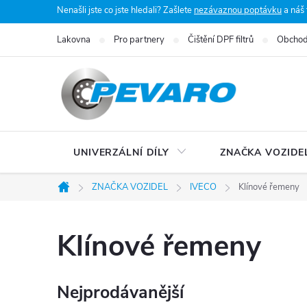
Přejít
Nenašli jste co jste hledali? Zašlete
nezávaznou poptávku
a náš
na
Lakovna
Pro partnery
Čištění DPF filtrů
Obchod
obsah
UNIVERZÁLNÍ DÍLY
ZNAČKA VOZIDE
ZNAČKA VOZIDEL
IVECO
Klínové řemeny
Domů
Klínové řemeny
Nejprodávanější