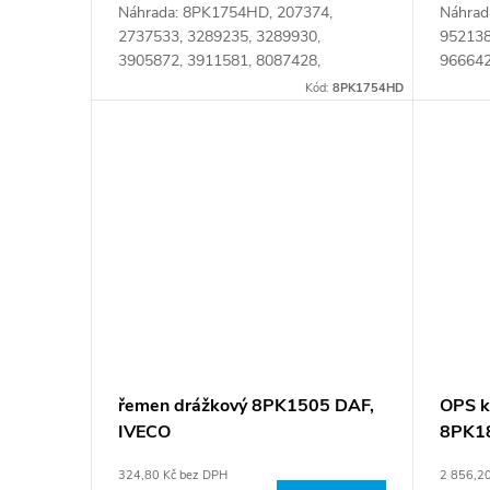
Náhrada: 8PK1754HD, 207374,
Náhrad
2737533, 3289235, 3289930,
952138
3905872, 3911581, 8087428,
966642
0123415020, J905872, J911581,
003997
Kód:
8PK1754HD
LW11005218, R135592, R502476,
065807
0000.088.066, 1830727C1,
065807
1830727C2,...
řemen drážkový 8PK1505 DAF,
OPS k
IVECO
8PK18
324,80 Kč bez DPH
2 856,2