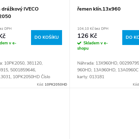
řemen klín.13x960
 drážkový IVECO
2050
104,10 Kč bez DPH
bez DPH
126 Kč
Kč
DO K
DO KOŠÍKU
Skladem v e-
adem v e-
shopu
Náhrada: 13X960HD, 00299795
a: 10PK2050, 381120,
960HD, 13A960HD, 13A0960C 
915, 5001859646,
karty: 013181
3031, 10PK2050HD Číslo
 074275
Kód:
10PK2050HD
Kód