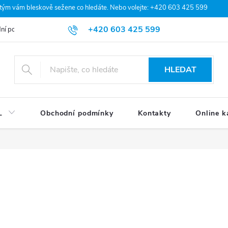
 tým vám bleskově sežene co hledáte. Nebo volejte: +420 603 425 599
+420 603 425 599
ní podmínky
Podmínky ochrany osobních údajů
Moje objednávka
HLEDAT
L
Obchodní podmínky
Kontakty
Online k