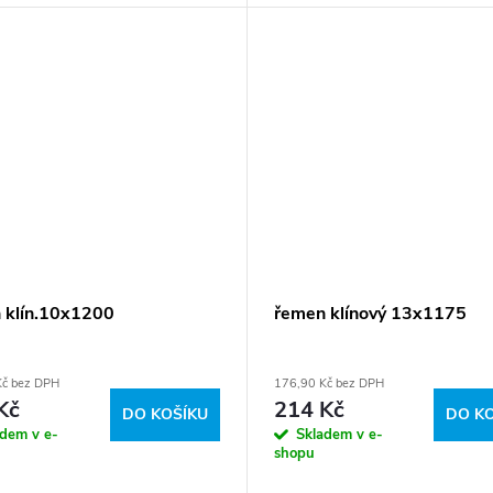
110278
 klín.10x1200
řemen klínový 13x1175
Kč bez DPH
176,90 Kč bez DPH
Kč
214 Kč
DO KOŠÍKU
DO K
adem v e-
Skladem v e-
shopu