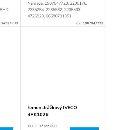
Náhrada: 1987947723, 2235176,
75HD
2235254, 2235532, 2235533,
4726920, 06580731351,
06580731352, 10A1350HD,
13A1175HD
Kód:
1987947723
10X1350HD, 1350HD, 2.15380 Číslo
karty: 063504
řemen drážkový IVECO
4PK1026
141,30 Kč bez DPH