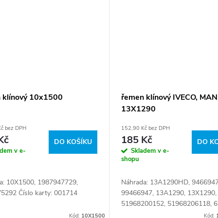
 klínový 10x1500
řemen klínový IVECO, MAN
13X1290
Kč bez DPH
152,90 Kč bez DPH
Kč
185 Kč
DO KOŠÍKU
DO K
adem v e-
Skladem v e-
shopu
a: 10X1500, 1987947729,
Náhrada: 13A1290HD, 9466947
5292 Číslo karty: 001714
99466947, 13A1290, 13X1290,
51968200152, 51968206118, 
722 331, 6580722331 Číslo kart
Kód:
10X1500
Kód: