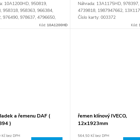
a: 10A1200HD, 950819,
Náhrada: 13A1175HD, 978397,
, 958318, 958363, 966384,
4739818, 1987947662, 13X11
, 976490, 978637, 4796650,
Číslo karty: 003372
4592, A0039972692,
Kód:
10A1200HD
Kód:
31292, 06580731293,
31392, 10X1200HD, 1200HD...
ladek a řemenu DAF (
řemen klínový IVECO,
94 )
12x1923mm
0 Kč bez DPH
564,50 Kč bez DPH