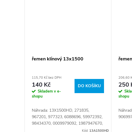
řemen klínový 13x1500
řemen
115,70 Kč bez DPH
206,60 
140 Kč
250 
DO KOŠÍKU
Skladem v e-
Skl
shopu
shopu
Náhrada: 13X1500HD, 271835,
Náhrad
967201, 977323, 6088696, 59972392,
906997
98434370, 0009979092, 1987947670,
A0009979092, A0019973292,
Kód:
13A1500HD