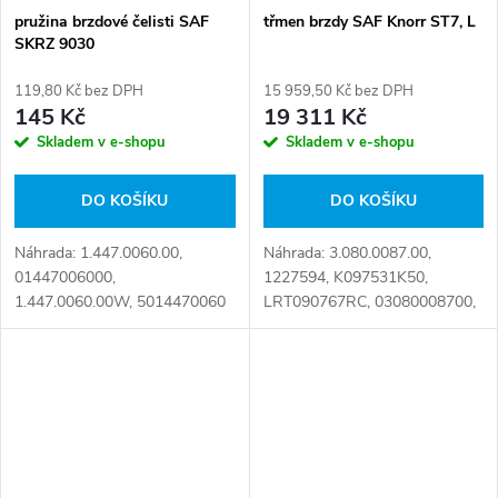
pružina brzdové čelisti SAF
třmen brzdy SAF Knorr ST7, L
SKRZ 9030
119,80 Kč bez DPH
15 959,50 Kč bez DPH
145 Kč
19 311 Kč
Skladem v e-shopu
Skladem v e-shopu
DO KOŠÍKU
DO KOŠÍKU
Náhrada: 1.447.0060.00,
Náhrada: 3.080.0087.00,
01447006000,
1227594, K097531K50,
1.447.0060.00W, 5014470060
LRT090767RC, 03080008700,
Číslo karty: 002191
03080008750, 03080008751,
3.080.0087.50, 3.080.0087.51
Číslo karty: 073354