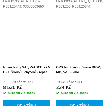
LRT6010STAT, REBT.207,
LRT6000STAT, LRT_B_ST6000,
REBT.207AT, 03080009650,
REBT.208, REBT.208AT,
3080009600, 3080009620,
03080009500, 03080009550,
3080009650, LRT_B_ST6010
3080009500, 3080009550
Číslo karty: 106033
Číslo karty: 106031
třmen brzdy SAF/WABCO 22.5
OPS brzdového třmene BPW,
L - 6 šroubů uchycení - repas
MB, SAF - víko
bez držáku brzdového třmene,
bez brzdových desek
7 053,70 Kč bez DPH
193,40 Kč bez DPH
8 535 Kč
234 Kč
Skladem v e-shopu
Skladem v e-shopu
DO KOŠÍKU
DO KOŠÍKU