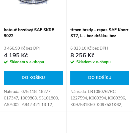
kotouč brzdový SAF SKRB
třmen brzdy - repas SAF Knorr
9022
ST7, L - bez držáku, bez
brzdových desek
3 466,90 Kč bez DPH
6 823,10 Kč bez DPH
4 195 Kč
8 256 Kč
Skladem v e-shopu
Skladem v e-shopu
DO KOŠÍKU
DO KOŠÍKU
Náhrada: 075.118, 18277,
Náhrada: LRT090767RC,
017347, 1009863, 93101800,
1227594, K069394, K069396,
ASA002, A942 421 13 12,
K097531K50, K097531K62,
A9424211312, BCR201A,
03080008700, 03080008750,
CVD576, FCR201A,
03080008751, 3.080.0087.00,
NCA1079.20, NSX1079.20,
3.080.0087.50, 3.080.0087.51,
SAF101, SAF101M,
LRT_B_K090767RC...