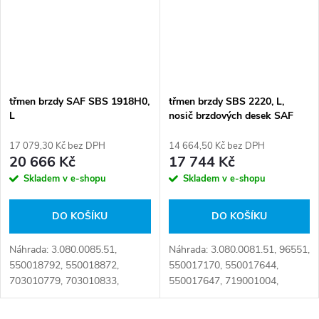
třmen brzdy SAF SBS 1918H0,
třmen brzdy SBS 2220, L,
L
nosič brzdových desek SAF
17 079,30 Kč bez DPH
14 664,50 Kč bez DPH
20 666 Kč
17 744 Kč
Skladem v e-shopu
Skladem v e-shopu
DO KOŠÍKU
DO KOŠÍKU
Náhrada: 3.080.0085.51,
Náhrada: 3.080.0081.51, 96551,
550018792, 550018872,
550017170, 550017644,
703010779, 703010833,
550017647, 719001004,
719001045, 719001047,
719001010, 719001024,
LRT_B_191885RC, REBT.191,
0719001022, LRT222081,