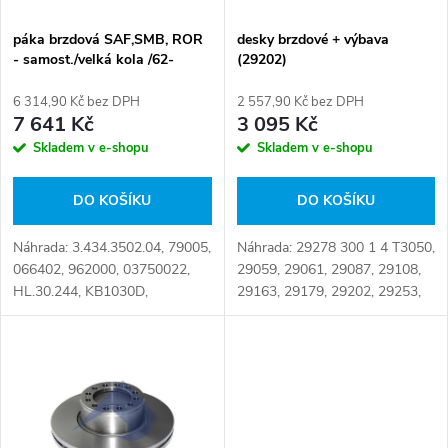
í
s
p
páka brzdová SAF,SMB, ROR
desky brzdové + výbava
- samost./velká kola /62-
(29202)
p
11242/
r
6 314,90 Kč bez DPH
2 557,90 Kč bez DPH
r
7 641 Kč
3 095 Kč
o
Skladem v e-shopu
Skladem v e-shopu
o
d
DO KOŠÍKU
DO KOŠÍKU
d
u
Náhrada: 3.434.3502.04, 79005,
Náhrada: 29278 300 1 4 T3050,
u
066402, 962000, 03750022,
29059, 29061, 29087, 29108,
k
HL.30.244, KB1030D,
29163, 29179, 29202, 29253,
k
03434350203, 03434350204,
29278, 017251, 185608,
066.402-00, 3 434 3502 03,
1390428, 1521979, 1527633,
t
3434350203, 3434350204,
1528388, 1540192, 1734529,
t
3.434.3502.02,...
1797053,...
ů
ů