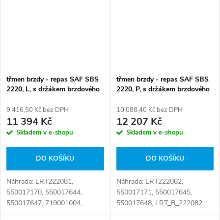
04079000552,...
třmen brzdy - repas SAF SBS
třmen brzdy - repas SAF SBS
2220, L, s držákem brzdového
2220, P, s držákem brzdového
třmene, bez brzdových desek
třmene, bez brzdových desek
9 416,50 Kč bez DPH
10 088,40 Kč bez DPH
11 394 Kč
12 207 Kč
Skladem v e-shopu
Skladem v e-shopu
DO KOŠÍKU
DO KOŠÍKU
Náhrada: LRT222081,
Náhrada: LRT222082,
550017170, 550017644,
550017171, 550017645,
550017647, 719001004,
550017648, LRT_B_222082,
719001010, 719001024,
REBT.144, 03080008200,