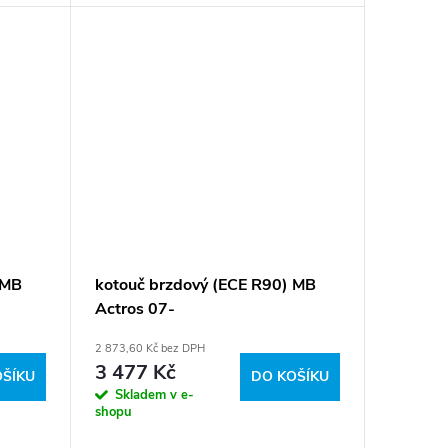
 09 12,
421 00 12, 675 421 0012,
6754210012, 6754210112 Číslo...
 MB
kotouč brzdový (ECE R90) MB
Actros 07-
2 873,60 Kč bez DPH
3 477 Kč
OŠÍKU
DO KOŠÍKU
Skladem v e-
shopu