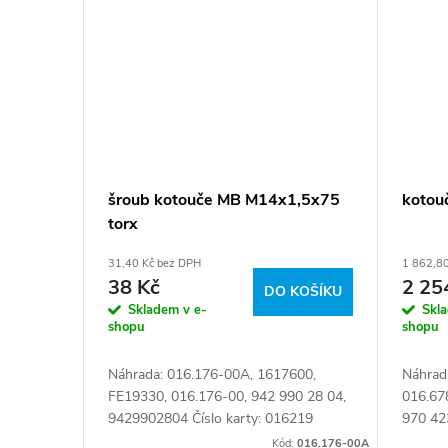
šroub kotouče MB M14x1,5x75
kotou
torx
31,40 Kč bez DPH
1 862,8
38 Kč
2 25
DO KOŠÍKU
Skladem v e-
Skl
shopu
shopu
Náhrada: 016.176-00A, 1617600,
Náhrad
FE19330, 016.176-00, 942 990 28 04,
016.67
9429902804 Číslo karty: 016219
970 42
karty:
Kód:
016.176-00A