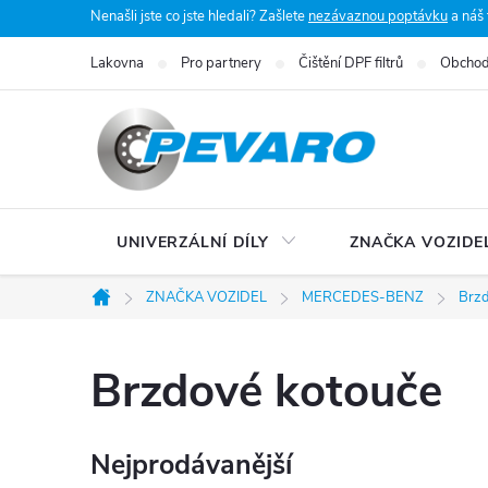
Přejít
Nenašli jste co jste hledali? Zašlete
nezávaznou poptávku
a náš
na
Lakovna
Pro partnery
Čištění DPF filtrů
Obchod
obsah
UNIVERZÁLNÍ DÍLY
ZNAČKA VOZIDE
ZNAČKA VOZIDEL
MERCEDES-BENZ
Brz
Domů
Brzdové kotouče
Nejprodávanější