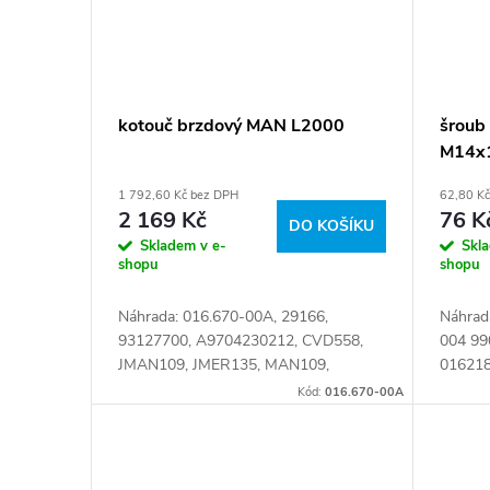
kotouč brzdový MAN L2000
šroub
M14x1
KK.01
1 792,60 Kč bez DPH
62,80 K
2 169 Kč
76 K
DO KOŠÍKU
Skladem v e-
Skl
shopu
shopu
Náhrada: 016.670-00A, 29166,
Náhrad
93127700, A9704230212, CVD558,
004 990
JMAN109, JMER135, MAN109,
01621
MAN109M, MBR5092, MER135,
Kód:
016.670-00A
MER135M, MTX-T-304, NCA1195.20,
NSX1195.20, 016.670-00,...