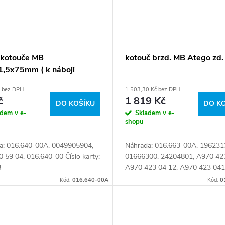
 kotouče MB
kotouč brzd. MB Atego zd.
,5x75mm ( k náboji
.35 )
č bez DPH
1 503,30 Kč bez DPH
č
1 819 Kč
DO KOŠÍKU
DO K
adem v e-
Skladem v e-
shopu
a: 016.640-00A, 0049905904,
Náhrada: 016.663-00A, 196231
 59 04, 016.640-00 Číslo karty:
01666300, 24204801, A970 42
8
A970 423 04 12, A970 423 041
A970 423 06 12, A970 423 061
Kód:
016.640-00A
Kód:
0
A970 423 12 12, A970 423 121
A9704230312,...