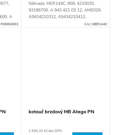
2677,
Náhrada: MER144C, 858, 4210020,
93186700, A 943 421 03 12, AME029,
600, A
A9434210312, A9434210412,
2, A
BCR323A, CVD670, FCR323A,
:
FHDI00001
Kód:
MER144C
2, A
FHDI00049, MBR5128, MER144,
MER144M, NCA1157.20,...
 PN
kotouč brzdový MB Atego PN
1 656,20 Kč bez DPH