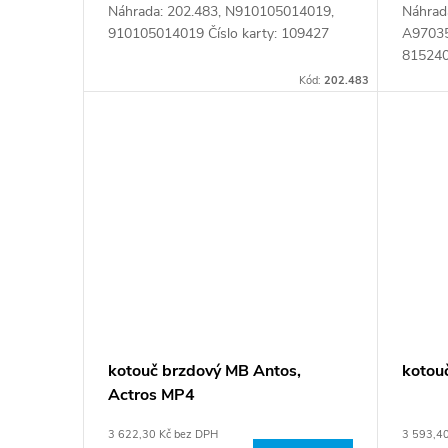
Náhrada: 202.483, N910105014019,
Náhrad
910105014019 Číslo karty: 109427
A97035
815240
90.26.
Kód:
202.483
09399
kotouč brzdový MB Antos,
kotou
Actros MP4
3 622,30 Kč bez DPH
3 593,4