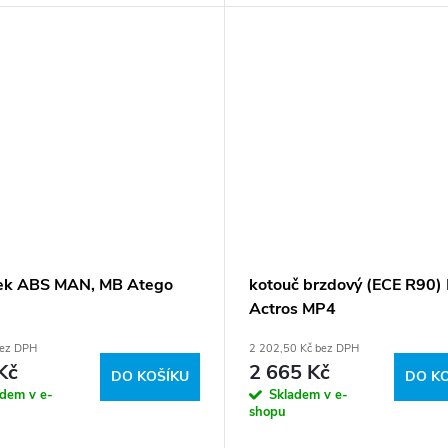
12, A 686 423 02 12, A 942 421
A 942 421 10...
ek ABS MAN, MB Atego
kotouč brzdový (ECE R90)
Actros MP4
bez DPH
2 202,50 Kč bez DPH
Kč
2 665 Kč
DO KOŠÍKU
DO K
adem v e-
Skladem v e-
shopu