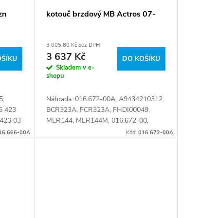
zn
kotouč brzdový MB Actros 07-
3 005,80 Kč bez DPH
3 637 Kč
OŠÍKU
DO KOŠÍKU
Skladem v e-
shopu
5,
Náhrada: 016.672-00A, A9434210312,
6 423
BCR323A, FCR323A, FHDI00049,
 423 03
MER144, MER144M, 016.672-00,
 07 12,
100.462, 215.175, 33642 01, 4.63995,
16.666-00A
Kód:
016.672-00A
 A675
569160B, 569160J, 943 421 03 12,
943 421 0312,...