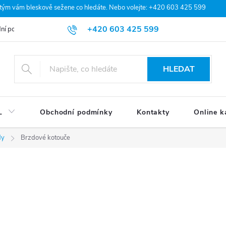
 tým vám bleskově sežene co hledáte. Nebo volejte: +420 603 425 599
+420 603 425 599
ní podmínky
Podmínky ochrany osobních údajů
Moje objednávka
HLEDAT
L
Obchodní podmínky
Kontakty
Online k
dy
Brzdové kotouče