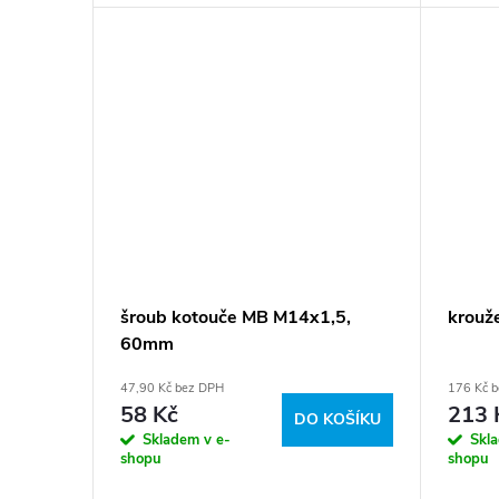
šroub kotouče MB M14x1,5,
krouž
60mm
47,90 Kč bez DPH
176 Kč 
58 Kč
213 
DO KOŠÍKU
Skladem v e-
Skl
shopu
shopu