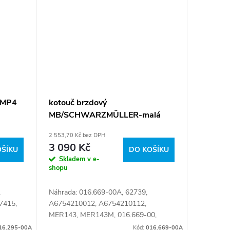
 MP4
kotouč brzdový
MB/SCHWARZMÜLLER-malá
kola
2 553,70 Kč bez DPH
3 090 Kč
OŠÍKU
DO KOŠÍKU
Skladem v e-
shopu
,
Náhrada: 016.669-00A, 62739,
7415,
A6754210012, A6754210112,
MER143, MER143M, 016.669-00,
 423 24
140.221178, 215.221, 4.63987, 675
16.295-00A
Kód:
016.669-00A