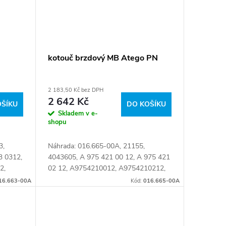
kotouč brzdový MB Atego PN
2 183,50 Kč bez DPH
2 642 Kč
OŠÍKU
DO KOŠÍKU
Skladem v e-
shopu
3,
Náhrada: 016.665-00A, 21155,
3 0312,
4043605, A 975 421 00 12, A 975 421
2,
02 12, A9754210012, A9754210212,
2,
BCR189A, BS5290, FCR189A, II30676,
16.663-00A
Kód:
016.665-00A
2,
MER118, MER118M, NCA1055.20,
NSX1055.20,...