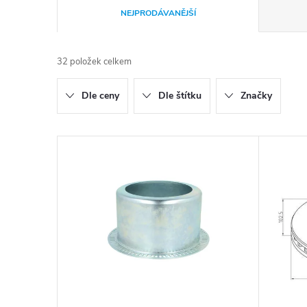
Ř
NEJPRODÁVANĚJŠÍ
a
32
položek celkem
z
Dle ceny
Dle štítku
Značky
e
n
V
í
ý
p
p
r
i
o
s