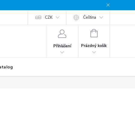
CZK
Čeština
NÁKUPNÍ
KOŠÍK
Prázdný košík
Přihlášení
atalog