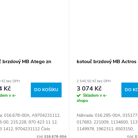
č brzdový MB Atego zn
kotouč brzdový MB Actros
0 Kč bez DPH
2 540,50 Kč bez DPH
4 Kč
3 074 Kč
DO KOŠÍKU
DO K
adem v e-
Skladem v e-
shopu
a: 016.678-00A, A9704231112,
Náhrada: 016.295-00A, 015177
8-00, 215.228, 970 423 11 12,
017683, 221009, 1134600, 113
3 1412, 9704231112 Číslo
1149978, 1962311, 6503150,
 003821
01629500, 0001134600, A 000
Kód:
016.678-00A
Kód:
0