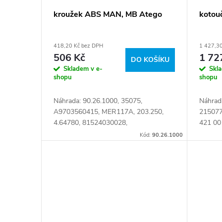
d
p
kroužek ABS MAN, MB Atego
kotou
u
r
418,20 Kč bez DPH
1 427,3
k
o
506 Kč
1 72
DO KOŠÍKU
Skladem v e-
Skl
t
d
shopu
shopu
ů
Náhrada: 90.26.1000, 35075,
Náhrad
u
A9703560415, MER117A, 203.250,
215077
4.64780, 81524030028,
421 00
k
81.52403.0028, 9703560415 Číslo
421 02
Kód:
90.26.1000
karty: 053601
A63842
t
A97042
ů