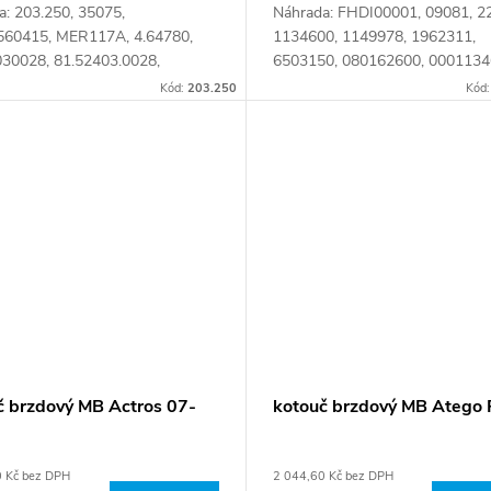
a: 203.250, 35075,
Náhrada: FHDI00001, 09081, 2
60415, MER117A, 4.64780,
1134600, 1149978, 1962311,
30028, 81.52403.0028,
6503150, 080162600, 0001134
1000, 9703560415 Číslo karty:
942 421 09 12, A 942 421 10 1
Kód:
203.250
Kód
6
942 421 11 12, A 942 421 12 1
942 421 21 12,...
č brzdový MB Actros 07-
kotouč brzdový MB Atego
0 Kč bez DPH
2 044,60 Kč bez DPH