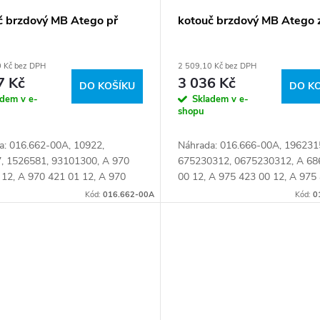
č brzdový MB Atego př
kotouč brzdový MB Atego 
0 Kč bez DPH
2 509,10 Kč bez DPH
7 Kč
3 036 Kč
DO KOŠÍKU
DO K
adem v e-
Skladem v e-
shopu
a: 016.662-00A, 10922,
Náhrada: 016.666-00A, 196231
, 1526581, 93101300, A 970
675230312, 0675230312, A 68
 12, A 970 421 01 12, A 970
00 12, A 975 423 00 12, A 975
 12, A 970 421 06 12,
12, A 975 423 06 12, A 975 423
Kód:
016.662-00A
Kód:
0
10112, A9704210012,
A067 523 0312, A0675230312,
10112, A9704210212,...
423...