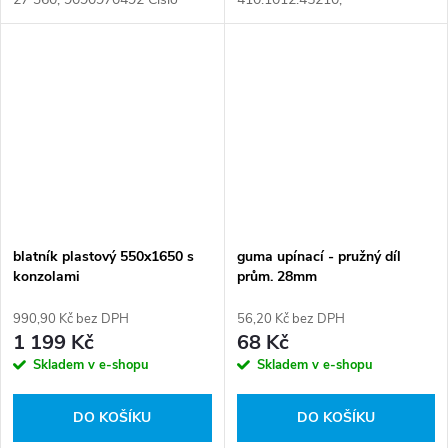
karty: 072984
57500082000, 9083751500
Číslo karty: 071205
blatník plastový 550x1650 s
guma upínací - pružný díl
konzolami
prům. 28mm
990,90 Kč bez DPH
56,20 Kč bez DPH
1 199 Kč
68 Kč
Skladem v e-shopu
Skladem v e-shopu
DO KOŠÍKU
DO KOŠÍKU