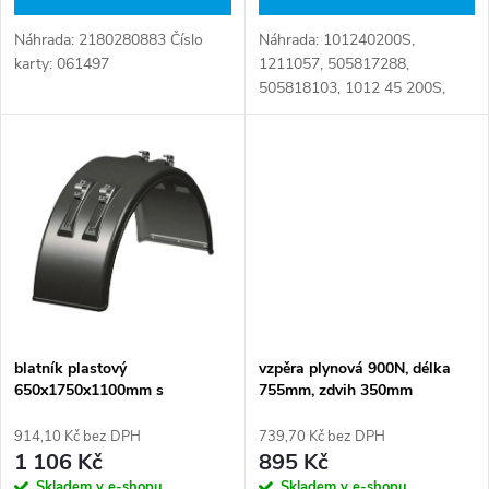
d
u
Náhrada: 2180280883 Číslo
Náhrada: 101240200S,
u
karty: 061497
1211057, 505817288,
k
505818103, 1012 45 200S,
k
57500030400, 9090970254
Číslo karty: 077909
t
t
ů
ů
blatník plastový
vzpěra plynová 900N, délka
650x1750x1100mm s
755mm, zdvih 350mm
konzolami
914,10 Kč bez DPH
739,70 Kč bez DPH
1 106 Kč
895 Kč
Skladem v e-shopu
Skladem v e-shopu