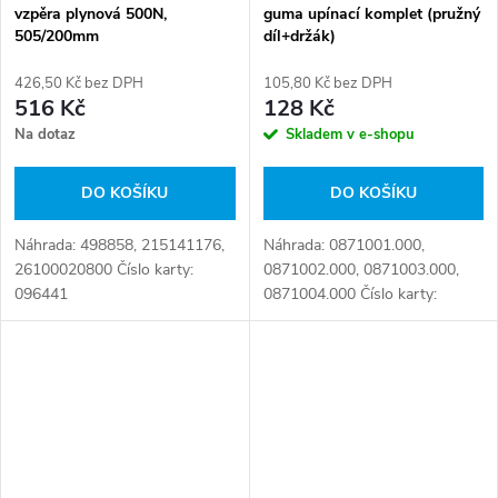
vzpěra plynová 500N,
guma upínací komplet (pružný
505/200mm
díl+držák)
426,50 Kč bez DPH
105,80 Kč bez DPH
516 Kč
128 Kč
Na dotaz
Skladem v e-shopu
DO KOŠÍKU
DO KOŠÍKU
Náhrada: 498858, 215141176,
Náhrada: 0871001.000,
26100020800 Číslo karty:
0871002.000, 0871003.000,
096441
0871004.000 Číslo karty:
090853