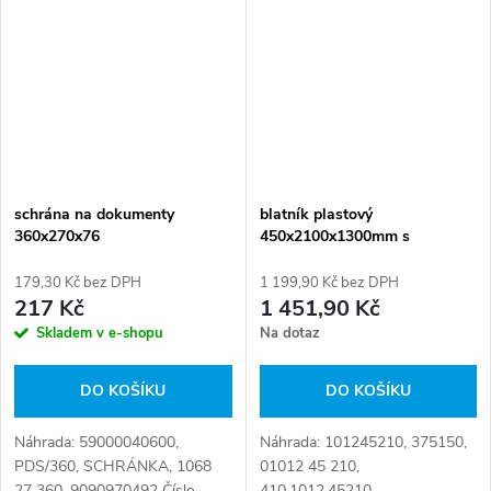
schrána na dokumenty
blatník plastový
360x270x76
450x2100x1300mm s
konzolami
179,30 Kč bez DPH
1 199,90 Kč bez DPH
217 Kč
1 451,90 Kč
Skladem v e-shopu
Na dotaz
DO KOŠÍKU
DO KOŠÍKU
Náhrada: 59000040600,
Náhrada: 101245210, 375150,
PDS/360, SCHRÁNKA, 1068
01012 45 210,
27 360, 9090970492 Číslo
410.1012.45210,