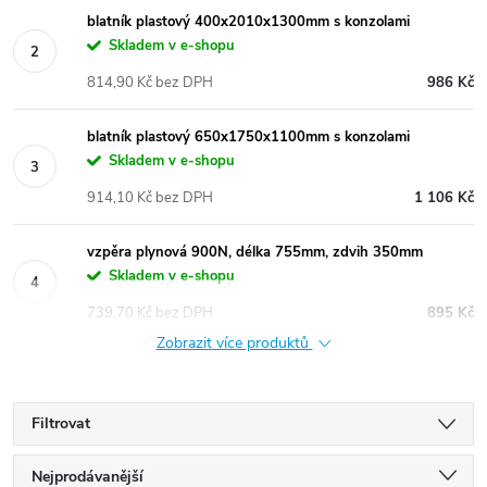
blatník plastový 400x2010x1300mm s konzolami
Skladem v e-shopu
814,90 Kč bez DPH
986 Kč
blatník plastový 650x1750x1100mm s konzolami
Skladem v e-shopu
914,10 Kč bez DPH
1 106 Kč
vzpěra plynová 900N, délka 755mm, zdvih 350mm
Skladem v e-shopu
739,70 Kč bez DPH
895 Kč
Zobrazit více produktů
Filtrovat
Ř
Nejprodávanější