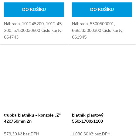
DO KOŠÍKU
DO KOŠÍKU
Náhrada: 101245200, 1012 45
Náhrada: 5300500001,
200, 57500030500 Číslo karty:
665333000300 Číslo karty:
064743
061945
trubka blatníku - konzole „Z“
blatník plastový
42x750mm Zn
550x1700x1100
579,30 Kč bez DPH
1 030,60 Kč bez DPH