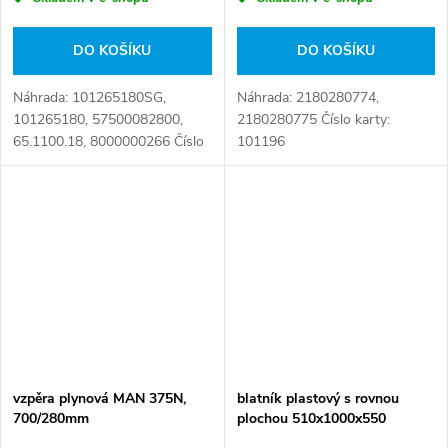
DO KOŠÍKU
DO KOŠÍKU
Náhrada: 101265180SG,
Náhrada: 2180280774,
101265180, 57500082800,
2180280775 Číslo karty:
65.1100.18, 8000000266 Číslo
101196
karty: 080506
vzpěra plynová MAN 375N,
blatník plastový s rovnou
700/280mm
plochou 510x1000x550