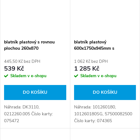
blatník plastový s rovnou
blatník plastový
plochou 260x870
600x1750x945mm s
konzolami
445,50 Kč bez DPH
1 062 Kč bez DPH
539 Kč
1 285 Kč
Skladem v e-shopu
Skladem v e-shopu
DO KOŠÍKU
DO KOŠÍKU
Náhrada: DK3110,
Náhrada: 101260180,
0212260.005 Číslo karty:
101260180SG, 57500082500
075472
Číslo karty: 074365