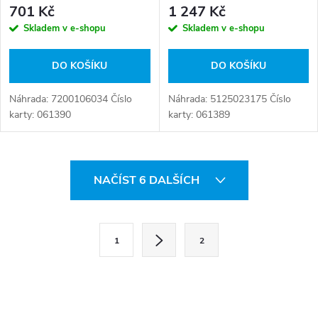
701 Kč
1 247 Kč
Skladem v e-shopu
Skladem v e-shopu
DO KOŠÍKU
DO KOŠÍKU
Náhrada: 7200106034 Číslo
Náhrada: 5125023175 Číslo
karty: 061390
karty: 061389
O
NAČÍST 6 DALŠÍCH
v
l
S
1
2
t
á
r
d
á
a
n