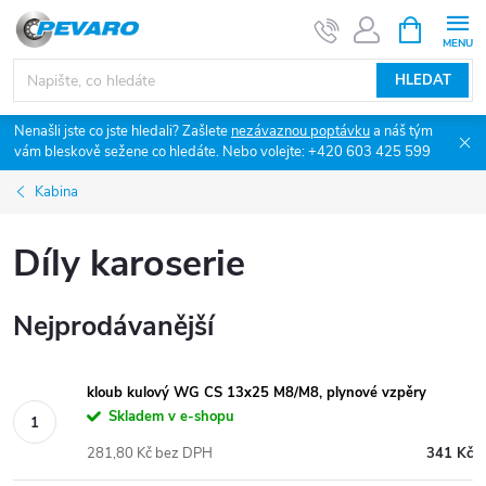
Přejít
NÁKUPNÍ
KOŠÍK
na
obsah
HLEDAT
Nenašli jste co jste hledali? Zašlete
nezávaznou poptávku
a náš tým
vám bleskově sežene co hledáte. Nebo volejte: +420 603 425 599
Kabina
Díly karoserie
Nejprodávanější
kloub kulový WG CS 13x25 M8/M8, plynové vzpěry
Skladem v e-shopu
281,80 Kč bez DPH
341 Kč