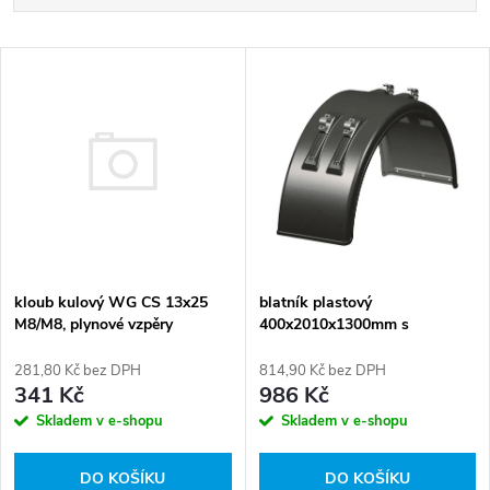
a
Nejlevnější
V
Nejdražší
z
ý
Abecedně
e
p
n
i
í
s
kloub kulový WG CS 13x25
p
blatník plastový
M8/M8, plynové vzpěry
400x2010x1300mm s
p
konzolami
r
281,80 Kč bez DPH
814,90 Kč bez DPH
r
341 Kč
986 Kč
o
Skladem v e-shopu
Skladem v e-shopu
o
d
DO KOŠÍKU
DO KOŠÍKU