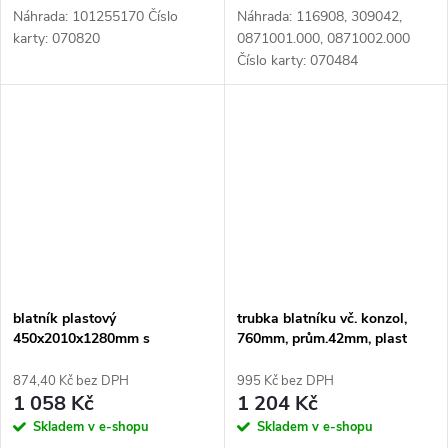
Náhrada: 101255170 Číslo
Náhrada: 116908, 309042,
karty: 070820
0871001.000, 0871002.000
Číslo karty: 070484
blatník plastový
trubka blatníku vč. konzol,
450x2010x1280mm s
760mm, prům.42mm, plast
konzolami
874,40 Kč bez DPH
995 Kč bez DPH
1 058 Kč
1 204 Kč
Skladem v e-shopu
Skladem v e-shopu