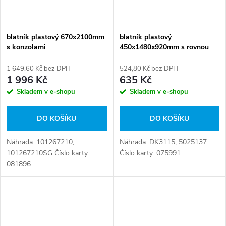
blatník plastový 670x2100mm
blatník plastový
s konzolami
450x1480x920mm s rovnou
plochou
1 649,60 Kč bez DPH
524,80 Kč bez DPH
1 996 Kč
635 Kč
Skladem v e-shopu
Skladem v e-shopu
DO KOŠÍKU
DO KOŠÍKU
Náhrada: 101267210,
Náhrada: DK3115, 5025137
101267210SG Číslo karty:
Číslo karty: 075991
081896