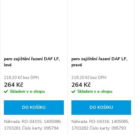
848 249, 81 32545 0033, 81
32545 0034, 81...
pero zajištění řazení DAF LF,
pero zajištění řazení DAF LF,
levé
pravé
218,20 Kč bez DPH
218,20 Kč bez DPH
264 Kč
264 Kč
Skladem v e-shopu
Skladem v e-shopu
DO KOŠÍKU
DO KOŠÍKU
Náhrada: RD-04315, 1405086,
Náhrada: RD-04316, 1405085,
1703281 Číslo karty: 095794
1703282 Číslo karty: 095793