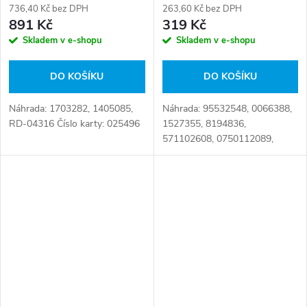
736,40 Kč bez DPH
263,60 Kč bez DPH
891 Kč
319 Kč
Skladem v e-shopu
Skladem v e-shopu
DO KOŠÍKU
DO KOŠÍKU
Náhrada: 1703282, 1405085,
Náhrada: 95532548, 0066388,
RD-04316 Číslo karty: 025496
1527355, 8194836,
571102608, 0750112089,
A000 267 09 97, 000 267 09
97, 50 00 289 803,
5000289803, 81 96503 0019,
81.96503-0019, 99707396353
Číslo...