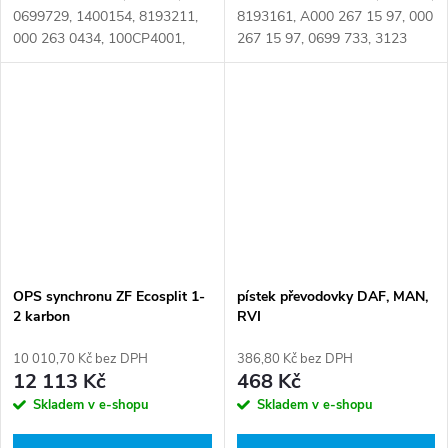
0699729, 1400154, 8193211,
8193161, A000 267 15 97, 000
000 263 0434, 100CP4001,
267 15 97, 0699 733, 3123
1304 333 004, 1304 333 005,
295, 50 00 819 848, 81 32540
50 00 819 843, 5000819843,
0031 Číslo karty: 095313
81 32420 0140, 8919910412
Číslo karty: 095476
OPS synchronu ZF Ecosplit 1-
pístek převodovky DAF, MAN,
2 karbon
RVI
10 010,70 Kč bez DPH
386,80 Kč bez DPH
12 113 Kč
468 Kč
Skladem v e-shopu
Skladem v e-shopu