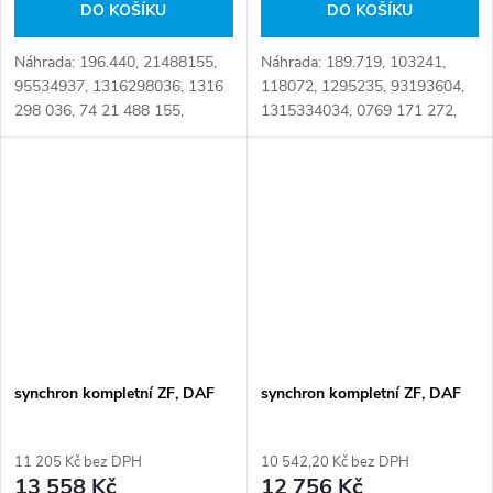
DO KOŠÍKU
DO KOŠÍKU
Náhrada: 196.440, 21488155,
Náhrada: 189.719, 103241,
95534937, 1316298036, 1316
118072, 1295235, 93193604,
298 036, 74 21 488 155,
1315334034, 0769 171 272,
7421488155, 81 32420 6047,
1315 334 034, 50 01 843 135,
81324206047 Číslo karty:
81 32639 0056, 81326390056
094870
Číslo karty: 087759
synchron kompletní ZF, DAF
synchron kompletní ZF, DAF
11 205 Kč bez DPH
10 542,20 Kč bez DPH
13 558 Kč
12 756 Kč