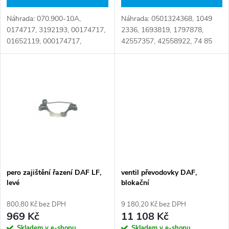
d
u
Náhrada: 0501324368, 1049
Náhrada: 070.900-10A,
u
2336, 1693819, 1797878,
0174717, 3192193, 00174717,
k
42557357, 42558922, 74 85
01652119, 000174717,
k
119 633, 81.32903-0271,
001652119, 026800160,
81.32903-0281 Číslo karty:
06.32480.4700, 06.32489.0117,
t
112672
06.32489.0118, 070.900-10, 1
t
652 119, 1 746 780, 110...
ů
ů
pero zajištění řazení DAF LF,
ventil převodovky DAF,
levé
blokační
800,80 Kč bez DPH
9 180,20 Kč bez DPH
969 Kč
11 108 Kč
Skladem v e-shopu
Skladem v e-shopu