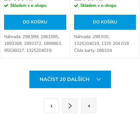
Skladem v e-shopu
Skladem v e-shopu
DO KOŠÍKU
DO KOŠÍKU
Náhrada: 298.999, 1861585,
Náhrada: 298.930,
1893368, 1893372, 1899863,
1325204019, 1325 204 019
95536027, 1325204019,
Číslo karty: 086104
1325298003, 1325304107,
1325304222, 1325304224,
1325 298 003 Číslo karty:
O
086118
NAČÍST 20 DALŠÍCH
v
l
S
1
4
t
á
r
d
á
a
n