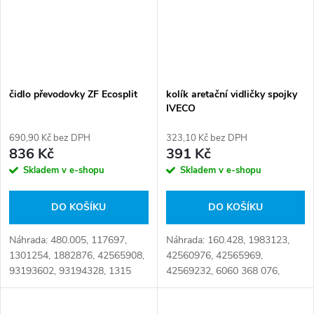
čidlo převodovky ZF Ecosplit
kolík aretační vidličky spojky
IVECO
690,90 Kč bez DPH
323,10 Kč bez DPH
836 Kč
391 Kč
Skladem v e-shopu
Skladem v e-shopu
DO KOŠÍKU
DO KOŠÍKU
Náhrada: 480.005, 117697,
Náhrada: 160.428, 1983123,
1301254, 1882876, 42565908,
42560976, 42565969,
93193602, 93194328, 1315
42569232, 6060 368 076,
207 009, 1315 207 011, 1315
6060368076 Číslo karty:
207 014, 1324 207 004, 50 01
095930