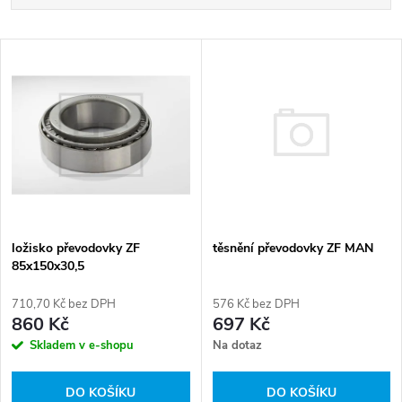
a
Nejlevnější
V
Nejdražší
z
ý
Abecedně
e
p
n
i
í
s
těsnění převodovky ZF MAN
p
ložisko převodovky ZF
85x150x30,5
p
r
576 Kč bez DPH
710,70 Kč bez DPH
r
697 Kč
860 Kč
o
Na dotaz
Skladem v e-shopu
o
d
DO KOŠÍKU
DO KOŠÍKU