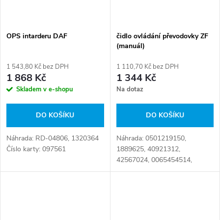
OPS intarderu DAF
čidlo ovládání převodovky ZF
(manuál)
1 543,80 Kč bez DPH
1 110,70 Kč bez DPH
1 868 Kč
1 344 Kč
Skladem v e-shopu
Na dotaz
DO KOŠÍKU
DO KOŠÍKU
Náhrada: RD-04806, 1320364
Náhrada: 0501219150,
Číslo karty: 097561
1889625, 40921312,
42567024, 0065454514,
0501213130, 0501219150ZF,
7485142374, 81259090050,
99707018958 Číslo karty:
096691