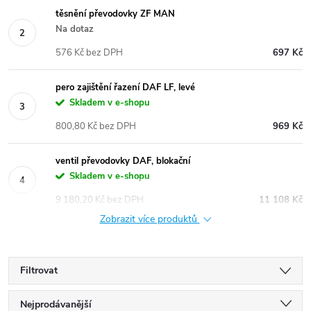
těsnění převodovky ZF MAN
Na dotaz
576 Kč bez DPH
697 Kč
pero zajištění řazení DAF LF, levé
Skladem v e-shopu
800,80 Kč bez DPH
969 Kč
ventil převodovky DAF, blokační
Skladem v e-shopu
9 180,20 Kč bez DPH
11 108 Kč
Zobrazit více produktů
Filtrovat
Ř
Nejprodávanější