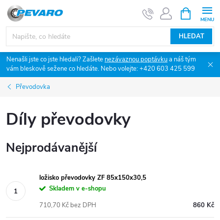
Přejít
NÁKUPNÍ
KOŠÍK
na
obsah
HLEDAT
Nenašli jste co jste hledali? Zašlete
nezávaznou poptávku
a náš tým
vám bleskově sežene co hledáte. Nebo volejte: +420 603 425 599
Převodovka
Díly převodovky
Nejprodávanější
ložisko převodovky ZF 85x150x30,5
Skladem v e-shopu
710,70 Kč bez DPH
860 Kč