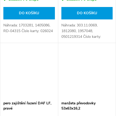
DO KOŠÍKU
DO KOŠÍKU
Náhrada: 1703281, 1405086,
Náhrada: 303.11.0069,
RD-04315 Číslo karty: 026024
1812080, 1957048,
0501219314 Číslo karty:
110078
pero zajištění řazení DAF LF,
manžeta převodovky
pravé
53x63x16,2