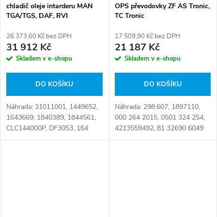
chladič oleje intarderu MAN
OPS převodovky ZF AS Tronic,
TGA/TGS, DAF, RVI
TC Tronic
26 373,60 Kč bez DPH
17 509,90 Kč bez DPH
31 912 Kč
21 187 Kč
Skladem v e-shopu
Skladem v e-shopu
DO KOŠÍKU
DO KOŠÍKU
Náhrada: 31011001, 1449652,
Náhrada: 298.607, 1897110,
1643669, 1840389, 1844561,
000 264 2015, 0501 324 254,
CLC144000P, DF3053, 164
4213559492, 81 32690 6049
3669, 184 0389, 50 01 865
Číslo karty: 099381
807, 5001865807,
81325600059, 81.32560.0059
Číslo karty: 101947