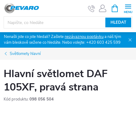
Přejít
NÁKUPNÍ
KOŠÍK
na
obsah
HLEDAT
Nenašli jste co jste hledali? Zašlete
nezávaznou poptávku
a náš tým
vám bleskově sežene co hledáte. Nebo volejte: +420 603 425 599
Světlomety hlavní
Hlavní světlomet DAF
105XF, pravá strana
Kód produktu:
098 056 504