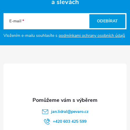
a slevách
Z
á
E-mail
ODEBÍRAT
p
Vložením e-mailu souhlasíte s
podmínkami ochrany osobních údajů
a
t
í
jan.lidral
@
pevaro.cz
+420 603 425 599