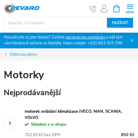
Přejít
NÁKUPNÍ
KOŠÍK
na
obsah
HLEDAT
Nenašli jste co jste hledali? Zašlete
nezávaznou poptávku
a náš tým
vám bleskově sežene co hledáte. Nebo volejte: +420 603 425 599
Elektrosystémy
Motorky
Nejprodávanější
motorek ovládání klimatizace IVECO, MAN, SCANIA,
VOLVO
Skladem v e-shopu
702,50 Kč bez DPH
850 Kč