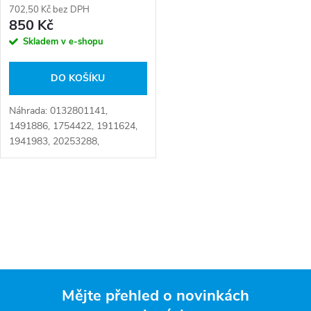
r
702,50 Kč bez DPH
r
850 Kč
o
Skladem v e-shopu
o
d
DO KOŠÍKU
d
u
Náhrada: 0132801141,
u
1491886, 1754422, 1911624,
k
1941983, 20253288,
k
21563614, 85103329,
503126971, 0008291201,
t
0068201142, 0068207842,
t
O
1803923007, A 006 820 11 42,
ů
A0008291201,...
v
ů
l
á
Mějte přehled o novinkách
d