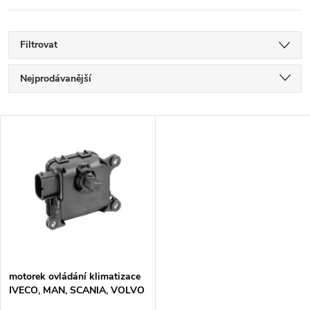
Filtrovat
Ř
Nejprodávanější
a
Nejlevnější
V
Nejdražší
z
ý
Abecedně
e
p
n
i
í
s
p
motorek ovládání klimatizace
IVECO, MAN, SCANIA, VOLVO
p