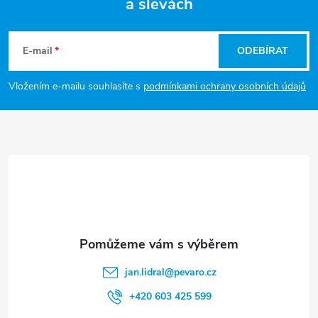
a slevách
Z
a
á
c
E-mail
ODEBÍRAT
p
í
Vložením e-mailu souhlasíte s
podmínkami ochrany osobních údajů
p
a
r
t
v
í
k
y
v
jan.lidral
@
pevaro.cz
ý
+420 603 425 599
p