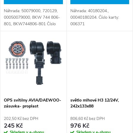
d
u
Náhrada: 50079000, 720129,
Náhrada: 40180204.,
u
00050079000, 8KW 744 806-
00040180204. Číslo karty:
k
801, 8KW744806-801 Číslo
006371
k
karty: 006869
t
t
ů
ů
OPS svítilny AVIA/DAEWOO-
světlo mlhové H3 12/24V,
zásuvka- proplast
242x133x88
202,50 Kč bez DPH
806,60 Kč bez DPH
245 Kč
976 Kč
Skladem v e-shopu
Skladem v e-shopu