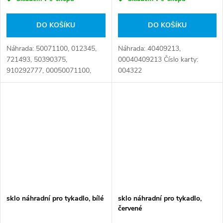
DO KOŠÍKU
DO KOŠÍKU
Náhrada: 50071100, 012345,
Náhrada: 40409213,
721493, 50390375,
00040409213 Číslo karty:
910292777, 00050071100,
004322
D11868, 5010306490 Číslo
karty: 006084
sklo náhradní pro tykadlo, bílé
sklo náhradní pro tykadlo,
červené