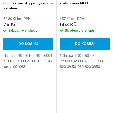
objímka žárovky pro tykadlo, s
světlo denní MB L
kabelem
62,80 Kč bez DPH
457 Kč bez DPH
76 Kč
553 Kč
Skladem v e-shopu
Skladem v e-shopu
DO KOŠÍKU
DO KOŠÍKU
Náhrada: 40116105, 40116004,
Náhrada: TD01-50-093L,
40118004, 00040116105 Číslo
723408, A9608200956, 960
karty: 001068
820 09 56, 960 820 0956,
9608200956 Číslo karty:
076444