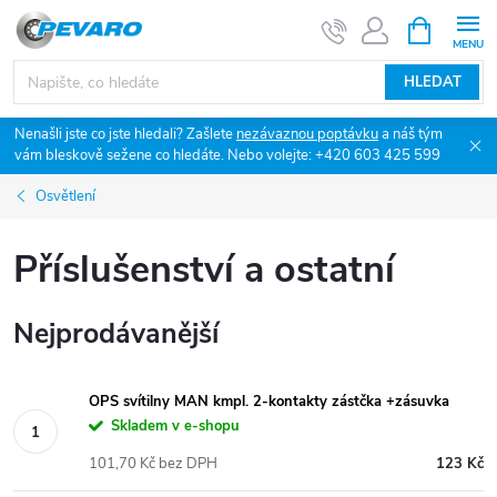
Přejít
NÁKUPNÍ
KOŠÍK
na
obsah
HLEDAT
Nenašli jste co jste hledali? Zašlete
nezávaznou poptávku
a náš tým
vám bleskově sežene co hledáte. Nebo volejte: +420 603 425 599
Osvětlení
Příslušenství a ostatní
Nejprodávanější
OPS svítilny MAN kmpl. 2-kontakty zástčka +zásuvka
Skladem v e-shopu
101,70 Kč bez DPH
123 Kč