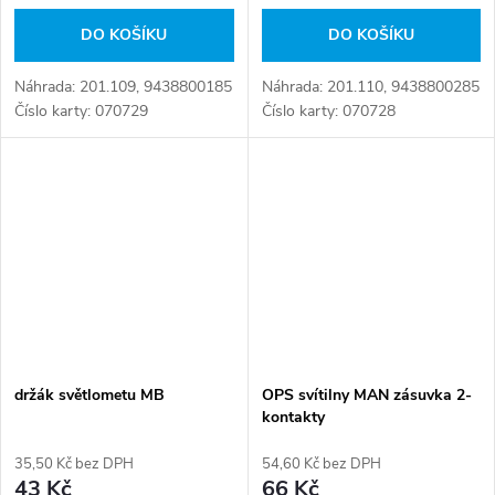
DO KOŠÍKU
DO KOŠÍKU
Náhrada: 201.109, 9438800185
Náhrada: 201.110, 9438800285
Číslo karty: 070729
Číslo karty: 070728
držák světlometu MB
OPS svítilny MAN zásuvka 2-
kontakty
35,50 Kč bez DPH
54,60 Kč bez DPH
43 Kč
66 Kč