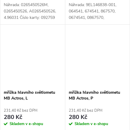
Náhrada: 0265450526M,
Náhrada: 9EL146838-001,
0265450526, A0265450526,
064541, 674541, 867570,
4.96031 Číslo karty: 092759
0674541, 0867570,
571742608, 0005440612, A
000 544 06 12, A000 544
0612, A0005440612,
ELO0070046, ELO007-0046,
000 544 06 12, 000...
mřížka hlavního světlometu
mřížka hlavního světlometu
MB Actros, L
MB Actros, P
231,40 Kč bez DPH
231,40 Kč bez DPH
280 Kč
280 Kč
Skladem v e-shopu
Skladem v e-shopu