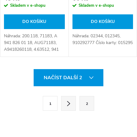
Skladem v e-shopu
Skladem v e-shopu
DO KOŠÍKU
DO KOŠÍKU
Náhrada: 200.118, 71183, A
Náhrada: 02344, 012345,
941 826 01 18, AUG71183,
910292777 Číslo karty: 015295
A9418260118, 4.63512, 941
826 01 18, 941 826 0118,
9418260118 Číslo karty:
064792
O
NAČÍST DALŠÍ 2
v
l
S
1
2
t
á
r
d
á
a
n