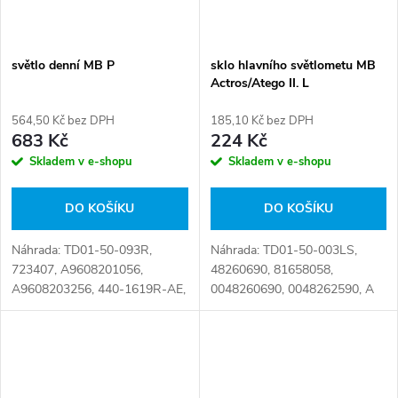
světlo denní MB P
sklo hlavního světlometu MB
Actros/Atego II. L
564,50 Kč bez DPH
185,10 Kč bez DPH
683 Kč
224 Kč
Skladem v e-shopu
Skladem v e-shopu
DO KOŠÍKU
DO KOŠÍKU
Náhrada: TD01-50-093R,
Náhrada: TD01-50-003LS,
723407, A9608201056,
48260690, 81658058,
A9608203256, 440-1619R-AE,
0048260690, 0048262590, A
4.66571, 960 820 10 56, 960
004 826 06 90, A 004 826 25
820 1056, 9608201056,
90, A0048260690, TD01-50-
9608203256 Číslo karty:
001LS, 004 826 06 90, 004
076443
826 25 90, 711305621834...