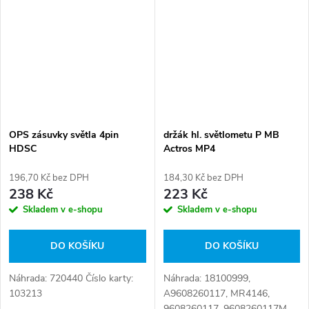
OPS zásuvky světla 4pin
držák hl. světlometu P MB
HDSC
Actros MP4
196,70 Kč bez DPH
184,30 Kč bez DPH
238 Kč
223 Kč
Skladem v e-shopu
Skladem v e-shopu
DO KOŠÍKU
DO KOŠÍKU
Náhrada: 720440 Číslo karty:
Náhrada: 18100999,
103213
A9608260117, MR4146,
9608260117, 9608260117M