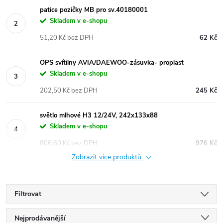
patice pozičky MB pro sv.40180001
Skladem v e-shopu
51,20 Kč bez DPH
62 Kč
OPS svítilny AVIA/DAEWOO-zásuvka- proplast
Skladem v e-shopu
202,50 Kč bez DPH
245 Kč
světlo mlhové H3 12/24V, 242x133x88
Skladem v e-shopu
806,60 Kč bez DPH
976 Kč
Zobrazit více produktů
Filtrovat
Ř
Nejprodávanější