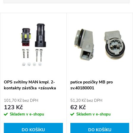
a
Nejlevnější
V
Nejdražší
z
ý
Abecedně
e
p
n
i
í
s
p
OPS svítilny MAN kmpl. 2-
patice pozičky MB pro
kontakty zástčka +zásuvka
sv.40180001
p
r
101,70 Kč bez DPH
51,20 Kč bez DPH
r
123 Kč
62 Kč
o
Skladem v e-shopu
Skladem v e-shopu
o
d
DO KOŠÍKU
DO KOŠÍKU