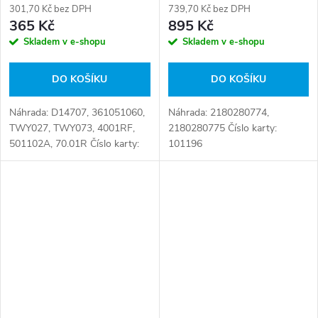
301,70 Kč bez DPH
739,70 Kč bez DPH
365 Kč
895 Kč
Skladem v e-shopu
Skladem v e-shopu
DO KOŠÍKU
DO KOŠÍKU
Náhrada: D14707, 361051060,
Náhrada: 2180280774,
TWY027, TWY073, 4001RF,
2180280775 Číslo karty:
501102A, 70.01R Číslo karty:
101196
101274