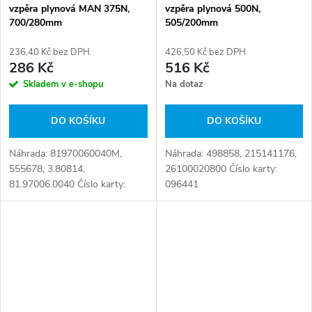
vzpěra plynová MAN 375N,
vzpěra plynová 500N,
700/280mm
505/200mm
236,40 Kč bez DPH
426,50 Kč bez DPH
286 Kč
516 Kč
Skladem v e-shopu
Na dotaz
DO KOŠÍKU
DO KOŠÍKU
Náhrada: 81970060040M,
Náhrada: 498858, 215141176,
555678, 3.80814,
26100020800 Číslo karty:
81.97006.0040 Číslo karty:
096441
098706