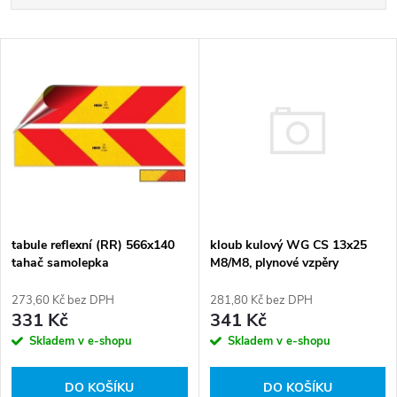
a
Nejlevnější
V
Nejdražší
z
ý
Abecedně
e
p
n
i
í
s
kloub kulový WG CS 13x25
p
tabule reflexní (RR) 566x140
M8/M8, plynové vzpěry
tahač samolepka
p
r
281,80 Kč bez DPH
273,60 Kč bez DPH
r
341 Kč
331 Kč
o
Skladem v e-shopu
Skladem v e-shopu
o
d
DO KOŠÍKU
DO KOŠÍKU