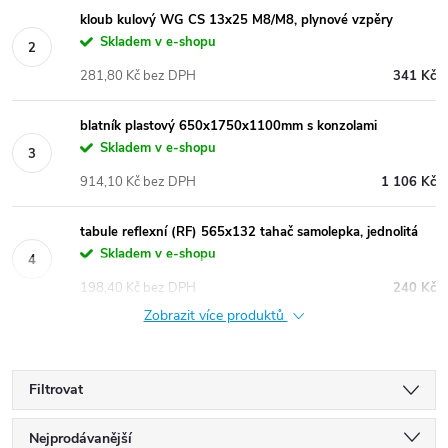
kloub kulový WG CS 13x25 M8/M8, plynové vzpěry
Skladem v e-shopu
281,80 Kč bez DPH
341 Kč
blatník plastový 650x1750x1100mm s konzolami
Skladem v e-shopu
914,10 Kč bez DPH
1 106 Kč
tabule reflexní (RF) 565x132 tahač samolepka, jednolitá
Skladem v e-shopu
198,40 Kč bez DPH
240 Kč
Zobrazit více produktů
Filtrovat
Ř
Nejprodávanější