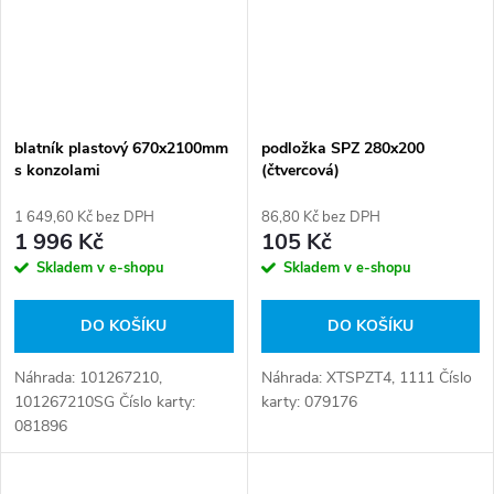
blatník plastový 670x2100mm
podložka SPZ 280x200
s konzolami
(čtvercová)
1 649,60 Kč bez DPH
86,80 Kč bez DPH
1 996 Kč
105 Kč
Skladem v e-shopu
Skladem v e-shopu
DO KOŠÍKU
DO KOŠÍKU
Náhrada: 101267210,
Náhrada: XTSPZT4, 1111 Číslo
101267210SG Číslo karty:
karty: 079176
081896