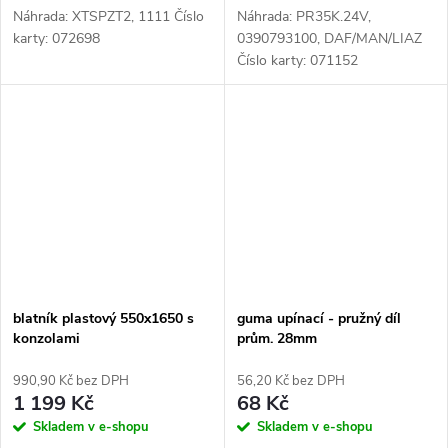
Náhrada: XTSPZT2, 1111 Číslo
Náhrada: PR35K.24V,
karty: 072698
0390793100, DAF/MAN/LIAZ
Číslo karty: 071152
blatník plastový 550x1650 s
guma upínací - pružný díl
konzolami
prům. 28mm
990,90 Kč bez DPH
56,20 Kč bez DPH
1 199 Kč
68 Kč
Skladem v e-shopu
Skladem v e-shopu