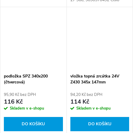
karty: 072984
podložka SPZ 340x200
vložka topná zrcátka 24V
(čtvercová)
Z430 345x 147mm
95,90 Kč bez DPH
94,20 Kč bez DPH
116 Kč
114 Kč
Skladem v e-shopu
Skladem v e-shopu
DO KOŠÍKU
DO KOŠÍKU