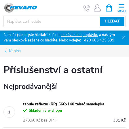
Přejít
NÁKUPNÍ
KOŠÍK
na
obsah
HLEDAT
Nenašli jste co jste hledali? Zašlete
nezávaznou poptávku
a náš tým
vám bleskově sežene co hledáte. Nebo volejte: +420 603 425 599
Kabina
Příslušenství a ostatní
Nejprodávanější
tabule reflexní (RR) 566x140 tahač samolepka
Skladem v e-shopu
273,60 Kč bez DPH
331 Kč