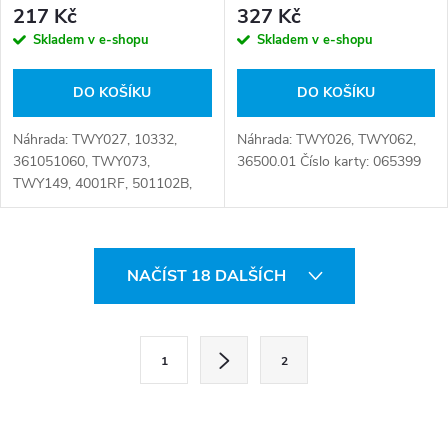
217 Kč
327 Kč
Skladem v e-shopu
Skladem v e-shopu
DO KOŠÍKU
DO KOŠÍKU
Náhrada: TWY027, 10332,
Náhrada: TWY026, TWY062,
361051060, TWY073,
36500.01 Číslo karty: 065399
TWY149, 4001RF, 501102B,
70.01R Číslo karty: 065400
O
NAČÍST 18 DALŠÍCH
v
l
S
1
2
t
á
r
d
á