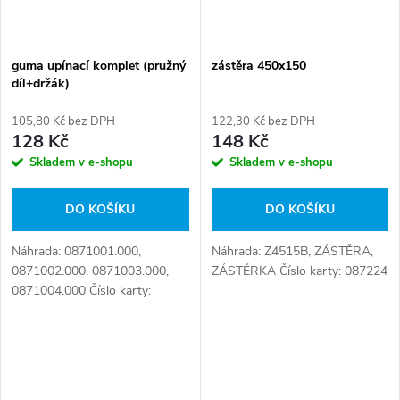
guma upínací komplet (pružný
zástěra 450x150
díl+držák)
105,80 Kč bez DPH
122,30 Kč bez DPH
128 Kč
148 Kč
Skladem v e-shopu
Skladem v e-shopu
DO KOŠÍKU
DO KOŠÍKU
Náhrada: 0871001.000,
Náhrada: Z4515B, ZÁSTĚRA,
0871002.000, 0871003.000,
ZÁSTĚRKA Číslo karty: 087224
0871004.000 Číslo karty:
090853