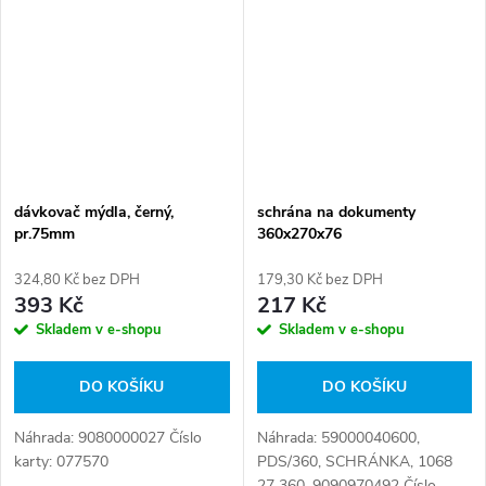
dávkovač mýdla, černý,
schrána na dokumenty
pr.75mm
360x270x76
324,80 Kč bez DPH
179,30 Kč bez DPH
393 Kč
217 Kč
Skladem v e-shopu
Skladem v e-shopu
DO KOŠÍKU
DO KOŠÍKU
Náhrada: 9080000027 Číslo
Náhrada: 59000040600,
karty: 077570
PDS/360, SCHRÁNKA, 1068
27 360, 9090970492 Číslo