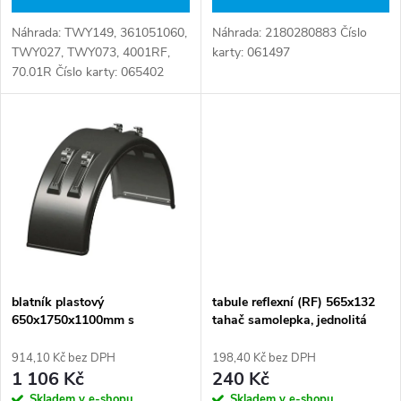
d
u
Náhrada: 2180280883 Číslo
Náhrada: TWY149, 361051060,
u
karty: 061497
TWY027, TWY073, 4001RF,
k
70.01R Číslo karty: 065402
k
t
t
ů
ů
blatník plastový
tabule reflexní (RF) 565x132
650x1750x1100mm s
tahač samolepka, jednolitá
konzolami
914,10 Kč bez DPH
198,40 Kč bez DPH
1 106 Kč
240 Kč
Skladem v e-shopu
Skladem v e-shopu