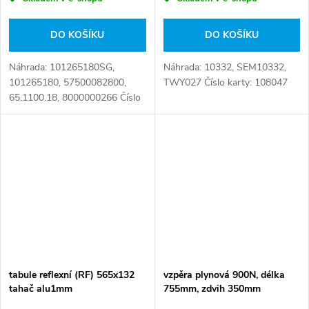
DO KOŠÍKU
DO KOŠÍKU
Náhrada: 101265180SG,
Náhrada: 10332, SEM10332,
101265180, 57500082800,
TWY027 Číslo karty: 108047
65.1100.18, 8000000266 Číslo
karty: 080506
tabule reflexní (RF) 565x132
vzpěra plynová 900N, délka
tahač alu1mm
755mm, zdvih 350mm