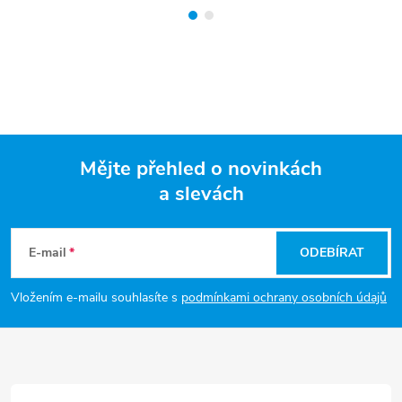
Mějte přehled o novinkách
a slevách
Z
á
E-mail
ODEBÍRAT
p
Vložením e-mailu souhlasíte s
podmínkami ochrany osobních údajů
a
t