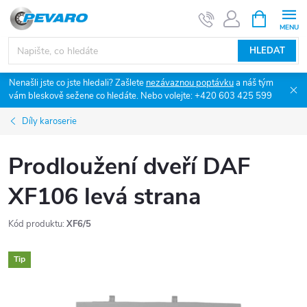
Přejít
NÁKUPNÍ
KOŠÍK
na
obsah
HLEDAT
Nenašli jste co jste hledali? Zašlete
nezávaznou poptávku
a náš tým
vám bleskově sežene co hledáte. Nebo volejte: +420 603 425 599
Díly karoserie
Prodloužení dveří DAF
XF106 levá strana
Kód produktu:
XF6/5
Tip