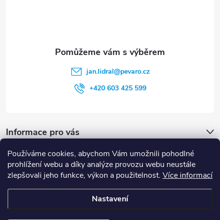
í
jan.lidral
@
pevaro.cz
+420 603 425 599
Informace pro vás
Používáme cookies, abychom Vám umožnili pohodlné
Vyhledávání
prohlížení webu a díky analýze provozu webu neustále
zlepšovali jeho funkce, výkon a použitelnost.
Více informací
HLEDAT
Nastavení
Copyright 2026
Pevaro.cz
. Všechna práva vyhrazena.
Upravit nastavení