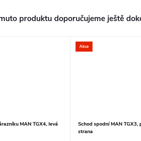
muto produktu doporučujeme ještě dok
Akce
árazníku MAN TGX4, levá
Schod spodní MAN TGX3, 
a
strana