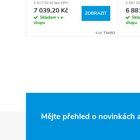
5 817,50 Kč bez DPH
5 687,5
7 039,20 Kč
6 88
ZOBRAZIT
Skladem v e-
Skl
shopu
shopu
Kód:
TX4/92
Z
Mějte přehled o novinkách
á