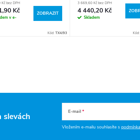
0 Kč bez DPH
3 669,60 Kč bez DPH
1,90 Kč
4 440,20 Kč
ZOBR
ZOBRAZIT
adem v e-
Skladem
Kód:
TX4/93
Kód
E-mail
a slevách
Vložením e-mailu souhlasíte s
podmínka