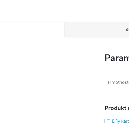
S
Param
Hmotnost
Produkt n
Díly kar