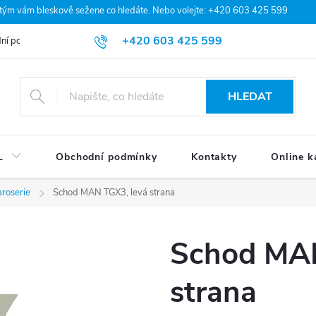
 tým vám bleskově sežene co hledáte. Nebo volejte: +420 603 425 599
+420 603 425 599
ní podmínky
Podmínky ochrany osobních údajů
Moje objednávka
HLEDAT
L
Obchodní podmínky
Kontakty
Online k
aroserie
Schod MAN TGX3, levá strana
Schod MAN
strana