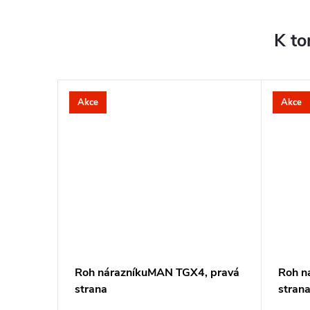
K to
Akce
Akce
Roh nárazníkuMAN TGX4, pravá
Roh n
strana
stran