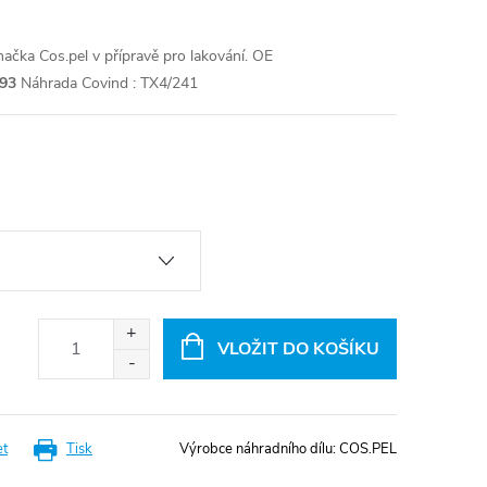
čka Cos.pel v přípravě pro lakování.
OE
93
Náhrada Covind : TX4/241
VLOŽIT DO KOŠÍKU
et
Tisk
Výrobce náhradního dílu:
COS.PEL