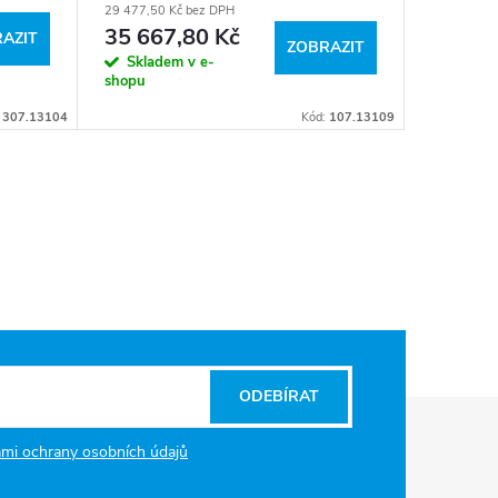
29 477,50 Kč bez DPH
35 667,80 Kč
AZIT
ZOBRAZIT
Skladem v e-
shopu
:
307.13104
Kód:
107.13109
ODEBÍRAT
mi ochrany osobních údajů