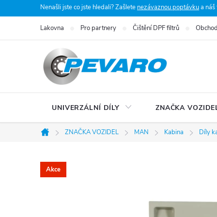
Přejít
Nenašli jste co jste hledali? Zašlete
nezávaznou poptávku
a náš
na
Lakovna
Pro partnery
Čištění DPF filtrů
Obchod
obsah
UNIVERZÁLNÍ DÍLY
ZNAČKA VOZIDE
ZNAČKA VOZIDEL
MAN
Kabina
Díly k
Domů
Akce