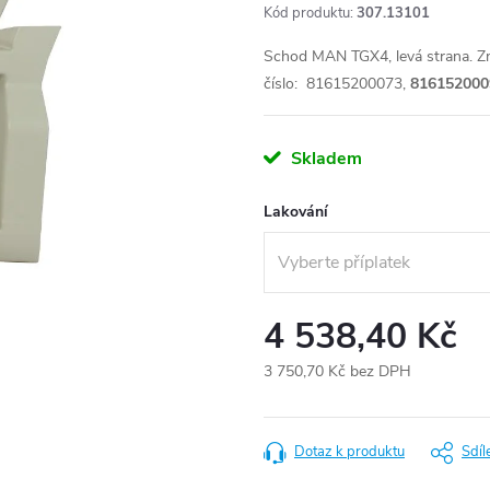
Kód produktu:
307.13101
Schod MAN TGX4, levá strana. Zna
číslo: 81615200073,
816152000
Skladem
Lakování
4 538,40 Kč
3 750,70 Kč
bez DPH
Měrná
cena:
Dotaz k produktu
Sdíl